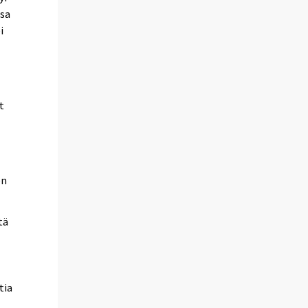
Osa
i
t
en
tä
tia