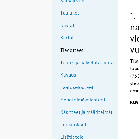
Katsaukset
Taulukot
1.
na
Kuviot
yl
Kartat
vu
Tiedotteet
Til
Tuote- ja palvelutarjonta
lopu
Kuvaus
(75 
ylei
Laatuselosteet
amma
Menetelmäselosteet
Kuv
Käsitteet ja määritelmät
Luokitukset
Lisätietoja