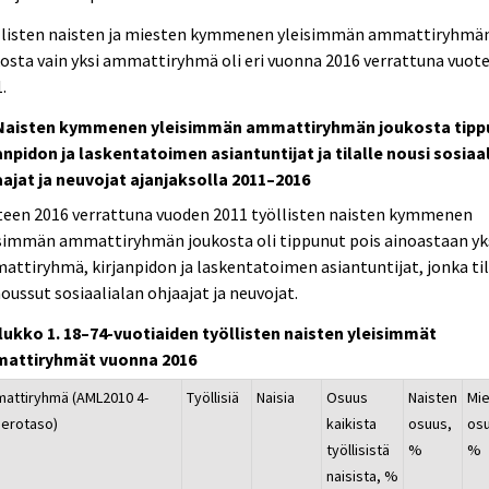
llisten naisten ja miesten kymmenen yleisimmän ammattiryhmä
osta vain yksi ammattiryhmä oli eri vuonna 2016 verrattuna vuot
.
 Naisten kymmenen yleisimmän ammattiryhmän joukosta tipp
anpidon ja laskentatoimen asiantuntijat ja tilalle nousi sosiaa
aajat ja neuvojat ajanjaksolla 2011–2016
teen 2016 verrattuna vuoden 2011 työllisten naisten kymmenen
isimmän ammattiryhmän joukosta oli tippunut pois ainoastaan yk
ttiryhmä, kirjanpidon ja laskentatoimen asiantuntijat, jonka til
noussut sosiaalialan ohjaajat ja neuvojat.
lukko 1. 18–74-vuotiaiden työllisten naisten yleisimmät
attiryhmät vuonna 2016
attiryhmä (AML2010 4-
Työllisiä
Naisia
Osuus
Naisten
Mi
erotaso)
kaikista
osuus,
os
työllisistä
%
%
naisista, %