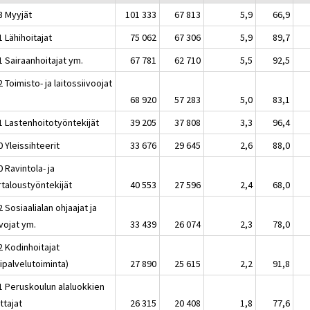
3 Myyjät
101 333
67 813
5,9
66,9
 Lähihoitajat
75 062
67 306
5,9
89,7
1 Sairaanhoitajat ym.
67 781
62 710
5,5
92,5
 Toimisto- ja laitossiivoojat
68 920
57 283
5,0
83,1
1 Lastenhoitotyöntekijät
39 205
37 808
3,3
96,4
 Yleissihteerit
33 676
29 645
2,6
88,0
 Ravintola- ja
rtaloustyöntekijät
40 553
27 596
2,4
68,0
 Sosiaalialan ohjaajat ja
vojat ym.
33 439
26 074
2,3
78,0
2 Kodinhoitajat
ipalvelutoiminta)
27 890
25 615
2,2
91,8
1 Peruskoulun alaluokkien
ttajat
26 315
20 408
1,8
77,6