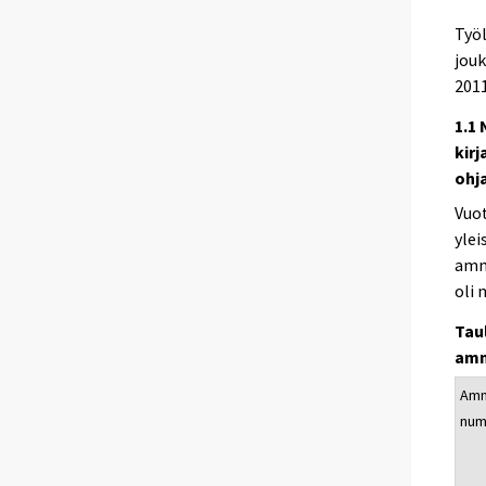
Työ
jouk
2011
1.1
kirj
ohj
Vuo
yle
amma
oli 
Tau
amm
Amm
num