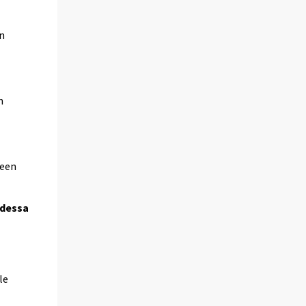
n
n
teen
odessa
le