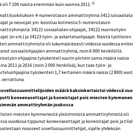
2)
 oli 7 100 naista enemmän kuin vuonna 2011.
attiluokituksen 4-numerotason ammattiryhmä 3412 sosiaaliala
aajat ja neuvojat ym. koostuu kolmesta 5-numerotason
ttiryhmästä: 34121 sosiaalialan ohjaajat, 34122 nuorisotyön
ajat (ei srk.) ja 34123 työn- ja askarteluohjaajat. Näistä työllisten
ten ammattiryhmistä oli lukumääräisesti viidessä vuodessa enite
anut sosiaaliohjaajien ammattiryhmä, noin 6 000 henkilöllä.
isotyön ohjaajina työskenteli suurin piirtein sama määrä naisia
ina 2011 ja 2016 (noin 2 000 henkilöä), kun taas työn- ja
rteluohjaajina työskenteli 1,7 kertainen määrä naisia (2 800) vuo
 verrattuna.
 Sovellussuunnittelijoiden määrä kaksinkertaistui viidessä vu
tiputti koneenasettajat ja koneistajat pois miesten kymmenen
isimmän ammattiryhmän joukossa
llisten miesten kymmenestä yleisimmistä ammattiryhmistä oli
essä vuodessa tippunut koneenasettajat ja koneistajat pois ja tilal
puolestaan nousseet sovellussuunnittelijat, sijalle yhdeksän.