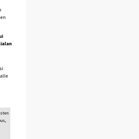
n
een
ui
lialan
si
alle
esten
uus,