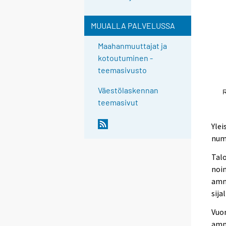
MUUALLA PALVELUSSA
Maahanmuuttajat ja
kotoutuminen -
teemasivusto
Väestölaskennan
teemasivut
Ylei
num
Talo
noi
amma
sija
Vuon
amma