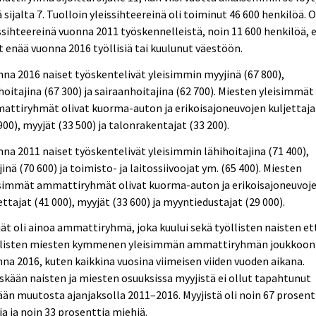
ä sijalta 7. Tuolloin yleissihteereinä oli toiminut 46 600 henkilöä. 
ssihteereinä vuonna 2011 työskennelleistä, noin 11 600 henkilöä, e
t enää vuonna 2016 työllisiä tai kuulunut väestöön.
na 2016 naiset työskentelivät yleisimmin myyjinä (67 800),
hoitajina (67 300) ja sairaanhoitajina (62 700). Miesten yleisimmät
ttiryhmät olivat kuorma-auton ja erikoisajoneuvojen kuljettaja
900), myyjät (33 500) ja talonrakentajat (33 200).
na 2011 naiset työskentelivät yleisimmin lähihoitajina (71 400),
inä (70 600) ja toimisto- ja laitossiivoojat ym. (65 400). Miesten
isimmät ammattiryhmät olivat kuorma-auton ja erikoisajoneuvoj
ettajat (41 000), myyjät (33 600) ja myyntiedustajat (29 000).
ät oli ainoa ammattiryhmä, joka kuului sekä työllisten naisten et
llisten miesten kymmenen yleisimmän ammattiryhmän joukkoon
na 2016, kuten kaikkina vuosina viimeisen viiden vuoden aikana.
kään naisten ja miesten osuuksissa myyjistä ei ollut tapahtunut
än muutosta ajanjaksolla 2011–2016. Myyjistä oli noin 67 prosent
ia ja noin 33 prosenttia miehiä.