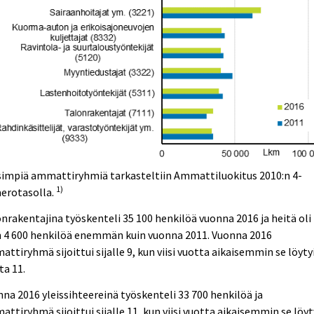
simpiä ammattiryhmiä tarkasteltiin Ammattiluokitus 2010:n 4-
1)
erotasolla.
nrakentajina työskenteli 35 100 henkilöä vuonna 2016 ja heitä oli
n 4 600 henkilöä enemmän kuin vuonna 2011. Vuonna 2016
ttiryhmä sijoittui sijalle 9, kun viisi vuotta aikaisemmin se löyty
lta 11.
na 2016 yleissihteereinä työskenteli 33 700 henkilöä ja
ttiryhmä sijoittui sijalle 11, kun viisi vuotta aikaisemmin se löyt