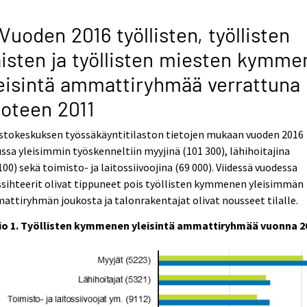
 Vuoden 2016 työllisten, työllisten
isten ja työllisten miesten kymme
eisintä ammattiryhmää verrattuna
oteen 2011
astokeskuksen työssäkäyntitilaston tietojen mukaan vuoden 2016
ssa yleisimmin työskenneltiin myyjinä (101 300), lähihoitajina
100) sekä toimisto- ja laitossiivoojina (69 000). Viidessä vuodessa
ssihteerit olivat tippuneet pois työllisten kymmenen yleisimmän
ttiryhmän joukosta ja talonrakentajat olivat nousseet tilalle.
io 1. Työllisten kymmenen yleisintä ammattiryhmää vuonna 2