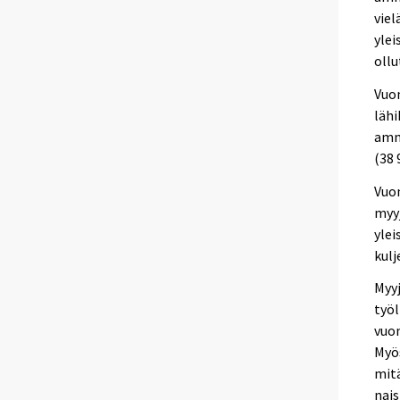
viel
ylei
ollu
Vuon
lähi
amma
(38 
Vuon
myyj
yle
kulj
Myyj
työ
vuon
Myös
mitä
nais