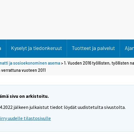
a
Kyselyt ja tiedonkeruut
Tuotteet ja palvelut
Aja
atti ja sosioekonominen asema
> 1. Vuoden 2016 työllisten, työllisten na
verrattuna vuoteen 2011
ämä sivu on arkistoitu.
.4.2022 jälkeen julkaistut tiedot löydät uudistetulta sivustolta.
iirry uudelle tilastosivulle