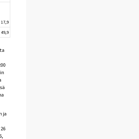
17,9
49,9
sta
200
in
a
nsä
na
 ja
 26
6,