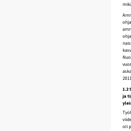
mikä
Amm
ohj
amma
ohja
nais
kasv
Nuor
vuos
aska
2011
1.2
ja 
yle
Työ
viid
oli 