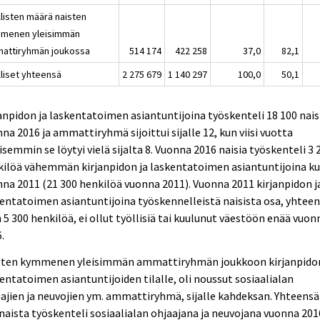
llisten määrä naisten
menen yleisimmän
attiryhmän joukossa
514 174
422 258
37,0
82,1
lliset yhteensä
2 275 679
1 140 297
100,0
50,1
anpidon ja laskentatoimen asiantuntijoina työskenteli 18 100 nai
na 2016 ja ammattiryhmä sijoittui sijalle 12, kun viisi vuotta
isemmin se löytyi vielä sijalta 8. Vuonna 2016 naisia työskenteli 3 
ilöä vähemmän kirjanpidon ja laskentatoimen asiantuntijoina ku
na 2011 (21 300 henkilöä vuonna 2011). Vuonna 2011 kirjanpidon j
entatoimen asiantuntijoina työskennelleistä naisista osa, yhtee
 5 300 henkilöä, ei ollut työllisiä tai kuulunut väestöön enää vuon
.
sten kymmenen yleisimmän ammattiryhmän joukkoon kirjanpidon
entatoimen asiantuntijoiden tilalle, oli noussut sosiaalialan
ajien ja neuvojien ym. ammattiryhmä, sijalle kahdeksan. Yhteensä
naista työskenteli sosiaalialan ohjaajana ja neuvojana vuonna 201