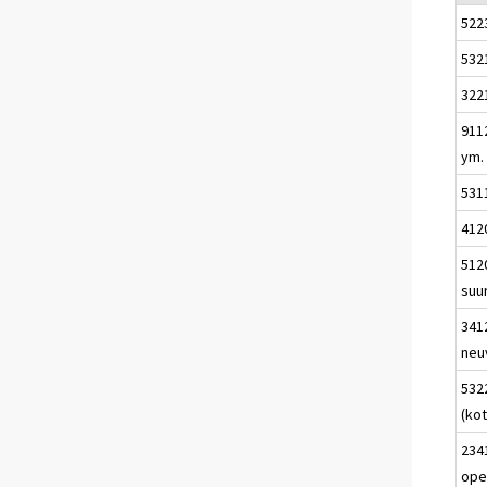
522
5321
322
9112
ym.
531
4120
5120
suu
3412
neu
532
(kot
234
ope