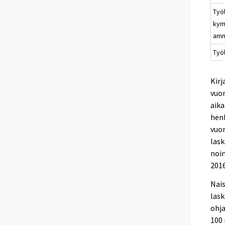
Työ
kym
amm
Työ
Kirj
vuon
aika
henk
vuon
lask
noin
2016
Nai
lask
ohja
100 