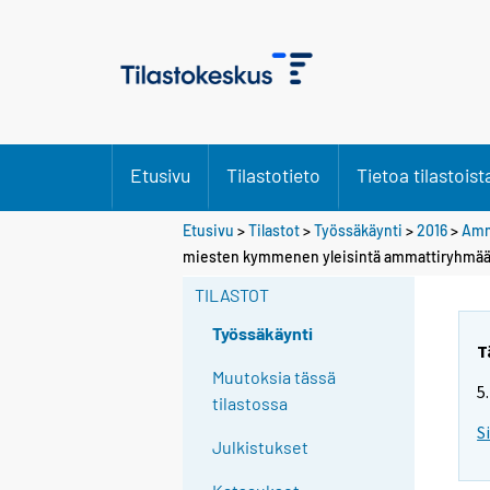
Etusivu
Tilastotieto
Tietoa tilastoist
Etusivu
>
Tilastot
>
Työssäkäynti
>
2016
>
Amm
miesten kymmenen yleisintä ammattiryhmää 
TILASTOT
Työssäkäynti
T
Muutoksia tässä
5
tilastossa
S
Julkistukset