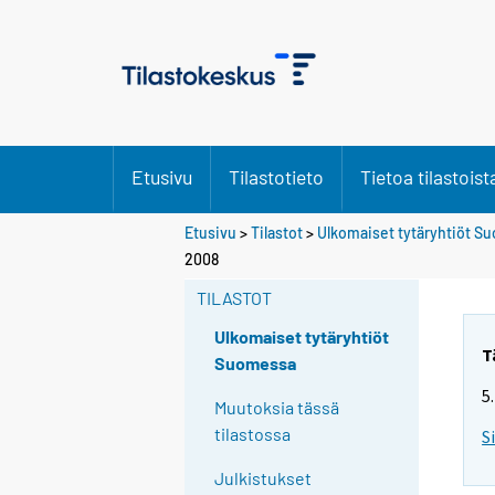
Etusivu
Tilastotieto
Tietoa tilastoist
Etusivu
>
Tilastot
>
Ulkomaiset tytäryhtiöt S
2008
TILASTOT
Ulkomaiset tytäryhtiöt
T
Suomessa
5
Muutoksia tässä
tilastossa
S
Julkistukset