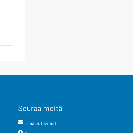
Seuraa meitä
Tilaa uutisviesti