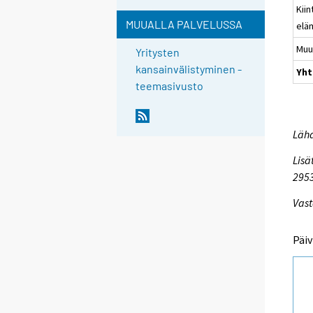
Kiin
MUUALLA PALVELUSSA
eläm
Muu
Yritysten
kansainvälistyminen -
Yht
teemasivusto
Lähd
Lisä
295
Vast
Päiv