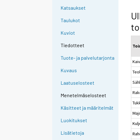
Katsaukset
Ul
Taulukot
to
Kuviot
Tiedotteet
Toi
Tuote- ja palvelutarjonta
Kaiv
Kuvaus
Teol
Sähk
Laatuselosteet
Rak
Menetelmäselosteet
Tukk
Käsitteet ja määritelmät
Majo
Luokitukset
Kulj
Lisätietoja
Raho