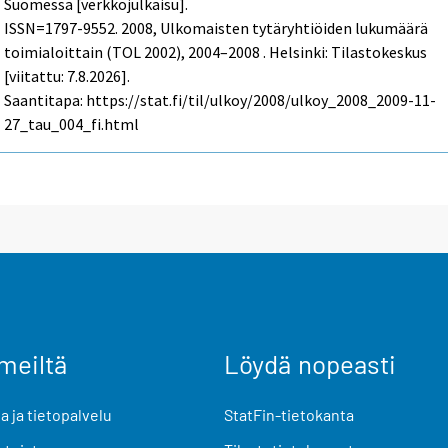
Suomessa [verkkojulkaisu].
ISSN=1797-9552. 2008, Ulkomaisten tytäryhtiöiden lukumäärä
toimialoittain (TOL 2002), 2004–2008 . Helsinki: Tilastokeskus
[viitattu: 7.8.2026].
Saantitapa: https://stat.fi/til/ulkoy/2008/ulkoy_2008_2009-11-
27_tau_004_fi.html
meiltä
Löydä nopeasti
 ja tietopalvelu
StatFin-tietokanta