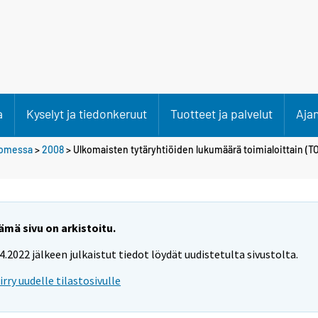
a
Kyselyt ja tiedonkeruut
Tuotteet ja palvelut
Aja
uomessa
>
2008
> Ulkomaisten tytäryhtiöiden lukumäärä toimialoittain (T
ämä sivu on arkistoitu.
.4.2022 jälkeen julkaistut tiedot löydät uudistetulta sivustolta.
iirry uudelle tilastosivulle