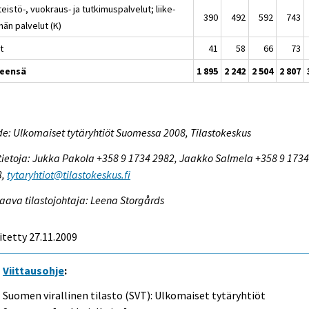
teistö-, vuokraus- ja tutkimuspalvelut; liike-
390
492
592
743
än palvelut (K)
t
41
58
66
73
eensä
1 895
2 242
2 504
2 807
e: Ulkomaiset tytäryhtiöt Suomessa 2008, Tilastokeskus
tietoja: Jukka Pakola +358 9 1734 2982, Jaakko Salmela +358 9 173
3,
tytaryhtiot@tilastokeskus.fi
aava tilastojohtaja: Leena Storgårds
itetty 27.11.2009
Viittausohje
:
Suomen virallinen tilasto (SVT): Ulkomaiset tytäryhtiöt