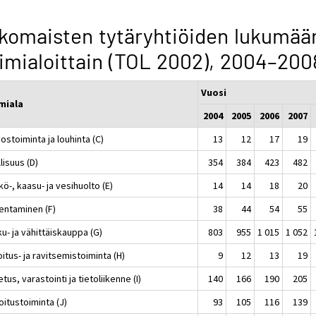
komaisten tytäryhtiöiden lukumää
imialoittain (TOL 2002), 2004–200
Vuosi
miala
2004
2005
2006
2007
ostoiminta ja louhinta (C)
13
12
17
19
lisuus (D)
354
384
423
482
ö-, kaasu- ja vesihuolto (E)
14
14
18
20
entaminen (F)
38
44
54
55
u- ja vähittäiskauppa (G)
803
955
1 015
1 052
itus- ja ravitsemistoiminta (H)
9
12
13
19
etus, varastointi ja tietoliikenne (I)
140
166
190
205
itustoiminta (J)
93
105
116
139