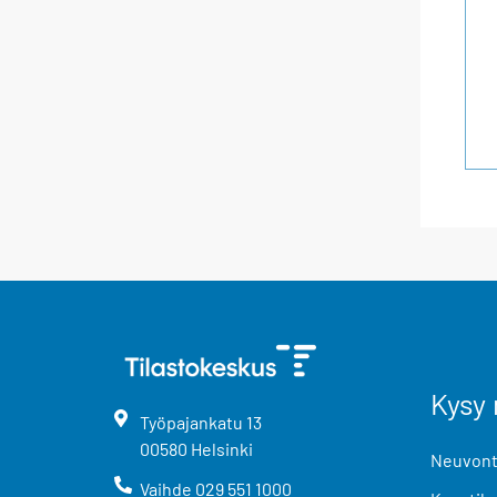
Kysy 
Työpajankatu
13
00580
Helsinki
Neuvonta
Vaihde
029 551 1000