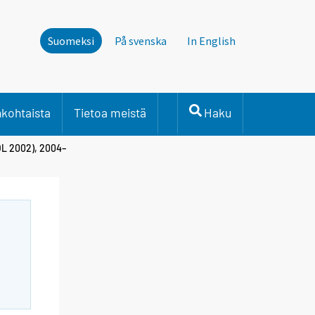
Suomeksi
På svenska
In English
nkohtaista
Tietoa meistä
Haku
OL 2002), 2004–