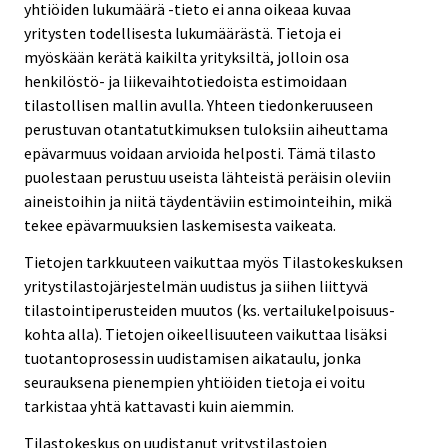
yhtiöiden lukumäärä -tieto ei anna oikeaa kuvaa
yritysten todellisesta lukumäärästä. Tietoja ei
myöskään kerätä kaikilta yrityksiltä, jolloin osa
henkilöstö- ja liikevaihtotiedoista estimoidaan
tilastollisen mallin avulla. Yhteen tiedonkeruuseen
perustuvan otantatutkimuksen tuloksiin aiheuttama
epävarmuus voidaan arvioida helposti. Tämä tilasto
puolestaan perustuu useista lähteistä peräisin oleviin
aineistoihin ja niitä täydentäviin estimointeihin, mikä
tekee epävarmuuksien laskemisesta vaikeata.
Tietojen tarkkuuteen vaikuttaa myös Tilastokeskuksen
yritystilastojärjestelmän uudistus ja siihen liittyvä
tilastointiperusteiden muutos (ks. vertailukelpoisuus-
kohta alla). Tietojen oikeellisuuteen vaikuttaa lisäksi
tuotantoprosessin uudistamisen aikataulu, jonka
seurauksena pienempien yhtiöiden tietoja ei voitu
tarkistaa yhtä kattavasti kuin aiemmin.
Tilastokeskus on uudistanut yritystilastojen