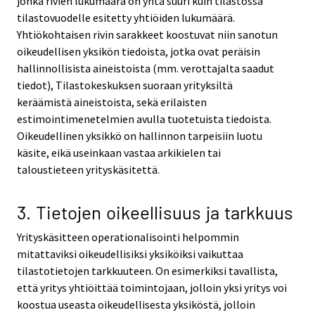
jonka rivien lukumäärä on yhtä suuri kuin tilastossa
tilastovuodelle esitetty yhtiöiden lukumäärä.
Yhtiökohtaisen rivin sarakkeet koostuvat niin sanotun
oikeudellisen yksikön tiedoista, jotka ovat peräisin
hallinnollisista aineistoista (mm. verottajalta saadut
tiedot), Tilastokeskuksen suoraan yrityksiltä
keräämistä aineistoista, sekä erilaisten
estimointimenetelmien avulla tuotetuista tiedoista.
Oikeudellinen yksikkö on hallinnon tarpeisiin luotu
käsite, eikä useinkaan vastaa arkikielen tai
taloustieteen yrityskäsitettä.
3. Tietojen oikeellisuus ja tarkkuus
Yrityskäsitteen operationalisointi helpommin
mitattaviksi oikeudellisiksi yksiköiksi vaikuttaa
tilastotietojen tarkkuuteen. On esimerkiksi tavallista,
että yritys yhtiöittää toimintojaan, jolloin yksi yritys voi
koostua useasta oikeudellisesta yksiköstä, jolloin