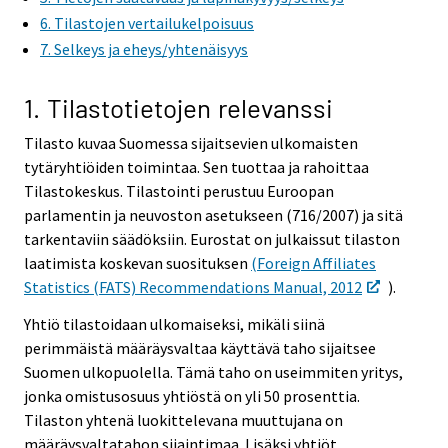
r
6. Tilastojen vertailukelpoisuus
v
7. Selkeys ja eheys/yhtenäisyys
i
c
1. Tilastotietojen relevanssi
e
.
Tilasto kuvaa Suomessa sijaitsevien ulkomaisten
tytäryhtiöiden toimintaa. Sen tuottaa ja rahoittaa
Tilastokeskus. Tilastointi perustuu Euroopan
parlamentin ja neuvoston asetukseen (716/2007) ja sitä
tarkentaviin säädöksiin. Eurostat on julkaissut tilaston
laatimista koskevan suosituksen
(Foreign Affiliates
Statistics (FATS) Recommendations Manual, 2012
).
Yhtiö tilastoidaan ulkomaiseksi, mikäli siinä
perimmäistä määräysvaltaa käyttävä taho sijaitsee
Suomen ulkopuolella. Tämä taho on useimmiten yritys,
jonka omistusosuus yhtiöstä on yli 50 prosenttia.
Tilaston yhtenä luokittelevana muuttujana on
määräysvaltatahon sijaintimaa. Lisäksi yhtiöt