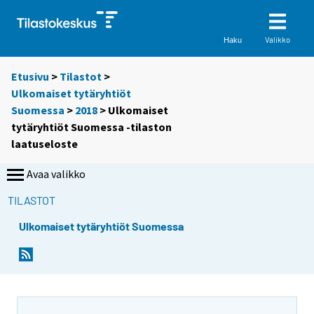
Valikko
Haku
Etusivu
>
Tilastot
>
Ulkomaiset tytäryhtiöt
Suomessa
>
2018
> Ulkomaiset
tytäryhtiöt Suomessa -tilaston
laatuseloste
Avaa valikko
TILASTOT
Ulkomaiset tytäryhtiöt Suomessa
Y
o
u
a