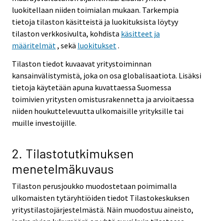
luokitellaan niiden toimialan mukaan. Tarkempia
tietoja tilaston käsitteistä ja luokituksista löytyy
tilaston verkkosivulta, kohdista
käsitteet ja
määritelmät
, sekä
luokitukset
.
Tilaston tiedot kuvaavat yritystoiminnan
kansainvälistymistä, joka on osa globalisaatiota. Lisäksi
tietoja käytetään apuna kuvattaessa Suomessa
toimivien yritysten omistusrakennetta ja arvioitaessa
niiden houkuttelevuutta ulkomaisille yrityksille tai
muille investoijille.
2. Tilastotutkimuksen
menetelmäkuvaus
Tilaston perusjoukko muodostetaan poimimalla
ulkomaisten tytäryhtiöiden tiedot Tilastokeskuksen
yritystilastojärjestelmästä. Näin muodostuu aineisto,