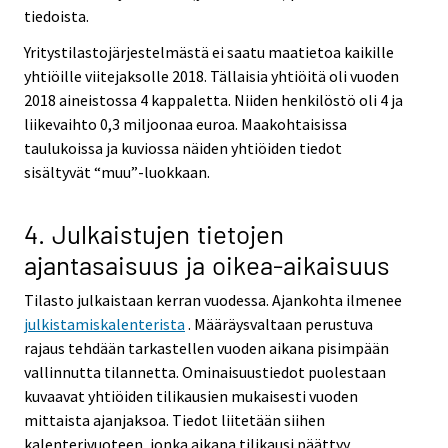
tiedoista.
Yritystilastojärjestelmästä ei saatu maatietoa kaikille
yhtiöille viitejaksolle 2018. Tällaisia yhtiöitä oli vuoden
2018 aineistossa 4 kappaletta. Niiden henkilöstö oli 4 ja
liikevaihto 0,3 miljoonaa euroa. Maakohtaisissa
taulukoissa ja kuviossa näiden yhtiöiden tiedot
sisältyvät “muu”-luokkaan.
4. Julkaistujen tietojen
ajantasaisuus ja oikea-aikaisuus
Tilasto julkaistaan kerran vuodessa. Ajankohta ilmenee
julkistamiskalenterista
. Määräysvaltaan perustuva
rajaus tehdään tarkastellen vuoden aikana pisimpään
vallinnutta tilannetta. Ominaisuustiedot puolestaan
kuvaavat yhtiöiden tilikausien mukaisesti vuoden
mittaista ajanjaksoa. Tiedot liitetään siihen
kalenterivuoteen, jonka aikana tilikausi päättyy.