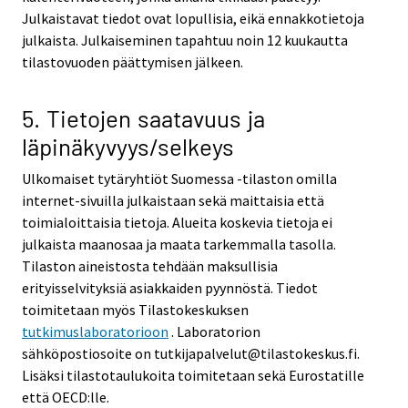
Julkaistavat tiedot ovat lopullisia, eikä ennakkotietoja
julkaista. Julkaiseminen tapahtuu noin 12 kuukautta
tilastovuoden päättymisen jälkeen.
5. Tietojen saatavuus ja
läpinäkyvyys/selkeys
Ulkomaiset tytäryhtiöt Suomessa -tilaston omilla
internet-sivuilla julkaistaan sekä maittaisia että
toimialoittaisia tietoja. Alueita koskevia tietoja ei
julkaista maanosaa ja maata tarkemmalla tasolla.
Tilaston aineistosta tehdään maksullisia
erityisselvityksiä asiakkaiden pyynnöstä. Tiedot
toimitetaan myös Tilastokeskuksen
tutkimuslaboratorioon
. Laboratorion
sähköpostiosoite on tutkijapalvelut@tilastokeskus.fi.
Lisäksi tilastotaulukoita toimitetaan sekä Eurostatille
että OECD:lle.