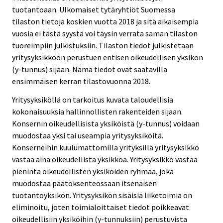
tuotantoaan. Ulkomaiset tytäryhtiöt Suomessa
tilaston tietoja koskien vuotta 2018 ja sitä aikaisempia
vuosia ei tästä syystä voi täysin verrata saman tilaston
tuoreimpiin julkistuksiin. Tilaston tiedot julkistetaan
yritysyksikköön perustuen entisen oikeudellisen yksikön
(y-tunnus) sijaan. Nämä tiedot ovat saatavilla
ensimmäisen kerran tilastovuonna 2018.
Yritysyksiköllä on tarkoitus kuvata taloudellisia
kokonaisuuksia hallinnollisten rakenteiden sijaan.
Konsernin oikeudellisista yksiköistä (y-tunnus) voidaan
muodostaa yksi tai useampia yritysyksiköitä.
Konserneihin kuulumattomilla yrityksillä yritysyksikkö
vastaa aina oikeudellista yksikköä. Yritysyksikkö vastaa
pienintä oikeudellisten yksiköiden ryhmää, joka
muodostaa päätöksenteossaan itsenäisen
tuotantoyksikön. Yritysyksikön sisäisiä liiketoimia on
eliminoitu, joten toimialoittaiset tiedot poikkeavat
oikeudellisiin yksiköihin (y-tunnuksiin) perustuvista