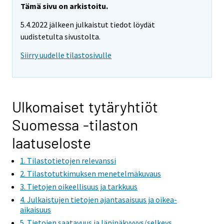
r
Tämä sivu on arkistoitu.
e
5.4.2022 jälkeen julkaistut tiedot löydät
m
uudistetulta sivustolta.
o
v
Siirry uudelle tilastosivulle
i
n
g
t
Ulkomaiset tytäryhtiöt
o
Suomessa -tilaston
a
n
laatuseloste
o
1. Tilastotietojen relevanssi
t
h
2. Tilastotutkimuksen menetelmäkuvaus
e
3. Tietojen oikeellisuus ja tarkkuus
r
4. Julkaistujen tietojen ajantasaisuus ja oikea-
s
aikaisuus
e
5. Tietojen saatavuus ja läpinäkyvyys/selkeys