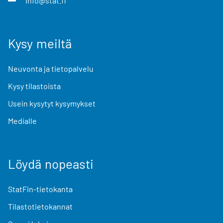
info@stat.fi
Kysy meiltä
Neuvonta ja tietopalvelu
Kysy tilastoista
Usein kysytyt kysymykset
Medialle
Löydä nopeasti
StatFin-tietokanta
Tilastotietokannat