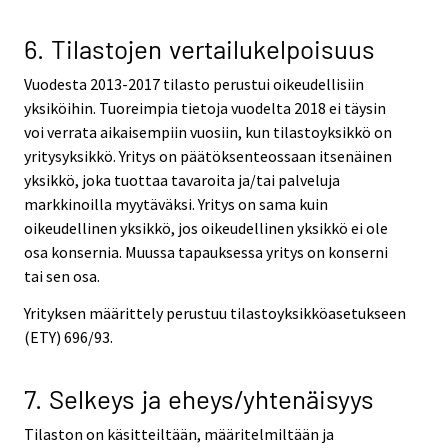
6. Tilastojen vertailukelpoisuus
Vuodesta 2013-2017 tilasto perustui oikeudellisiin
yksiköihin. Tuoreimpia tietoja vuodelta 2018 ei täysin
voi verrata aikaisempiin vuosiin, kun tilastoyksikkö on
yritysyksikkö. Yritys on päätöksenteossaan itsenäinen
yksikkö, joka tuottaa tavaroita ja/tai palveluja
markkinoilla myytäväksi. Yritys on sama kuin
oikeudellinen yksikkö, jos oikeudellinen yksikkö ei ole
osa konsernia. Muussa tapauksessa yritys on konserni
tai sen osa.
Yrityksen määrittely perustuu tilastoyksikköasetukseen
(ETY) 696/93.
7. Selkeys ja eheys/yhtenäisyys
Tilaston on käsitteiltään, määritelmiltään ja