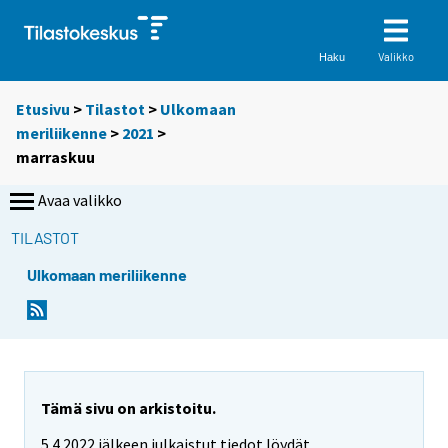
Valikko
Haku
Etusivu
>
Tilastot
>
Ulkomaan
meriliikenne
>
2021
>
marraskuu
Avaa valikko
TILASTOT
Ulkomaan meriliikenne
Tämä sivu on arkistoitu.
5.4.2022 jälkeen julkaistut tiedot löydät