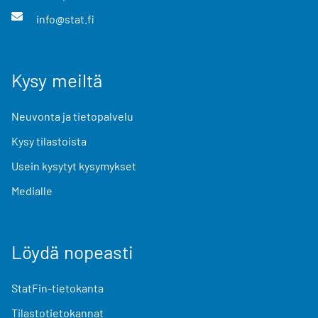
info@stat.fi
Kysy meiltä
Neuvonta ja tietopalvelu
Kysy tilastoista
Usein kysytyt kysymykset
Medialle
Löydä nopeasti
StatFin-tietokanta
Tilastotietokannat