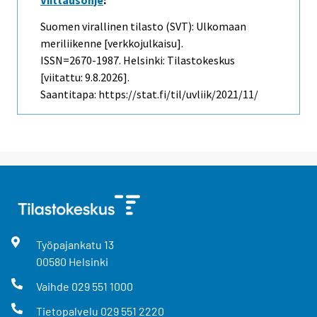
Suomen virallinen tilasto (SVT): Ulkomaan
meriliikenne [verkkojulkaisu].
ISSN=2670-1987. Helsinki: Tilastokeskus
[viitattu: 9.8.2026].
Saantitapa: https://stat.fi/til/uvliik/2021/11/
Työpajankatu
13
00580
Helsinki
Vaihde
029 551 1000
Tietopalvelu
029 551 2220