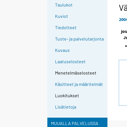
e
Taulukot
Vä
e
Kuviot
n
200
p
Tiedotteet
jo
a
J
l
Tuote- ja palvelutarjonta
v
Kuvaus
e
l
Laatuselosteet
u
u
Menetelmäselosteet
n
Käsitteet ja määritelmät
.
Luokitukset
Lisätietoja
MUUALLA PALVELUSSA