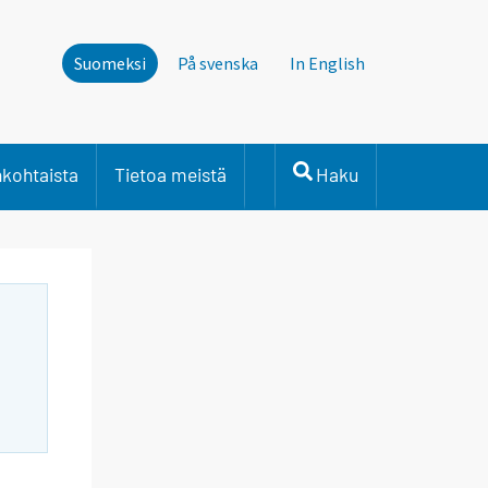
Suomeksi
På svenska
In English
nkohtaista
Tietoa meistä
Haku