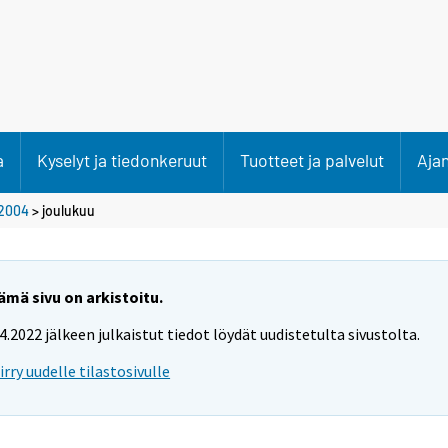
a
Kyselyt ja tiedonkeruut
Tuotteet ja palvelut
Aja
2004
>
joulukuu
ämä sivu on arkistoitu.
.4.2022 jälkeen julkaistut tiedot löydät uudistetulta sivustolta.
iirry uudelle tilastosivulle