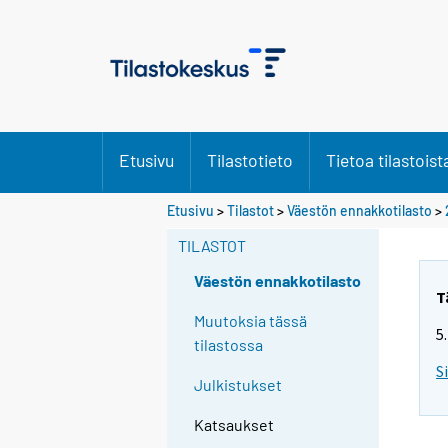
Etusivu
Tilastotieto
Tietoa tilastoist
S
Etusivu
>
Tilastot
>
Väestön ennakkotilasto
>
i
TILASTOT
i
r
Väestön ennakkotilasto
r
T
y
Muutoksia tässä
5
t
tilastossa
t
S
Julkistukset
o
i
Katsaukset
s