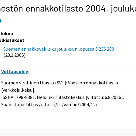
estön ennakkotilasto 2004,
jouluk
4
ulukuu
ulkistukset
Suomen ennakkoväkiluku joulukuun lopussa 5 236 200
(20.1.2005)
Viittausohje
:
Suomen virallinen tilasto (SVT): Väestön ennakkotilasto
[verkkojulkaisu].
ISSN=1798-8381. Helsinki: Tilastokeskus [viitattu: 6.8.2026].
Saantitapa: https://stat.fi/til/vamuu/2004/12/