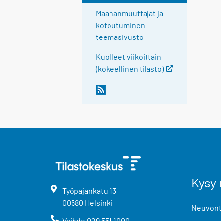
Maahanmuuttajat ja
kotoutuminen -
teemasivusto
Kuolleet viikoittain
(kokeellinen tilasto)
Kysy 
Työpajankatu
13
00580
Helsinki
Neuvonta
Vaihde
029 551 1000