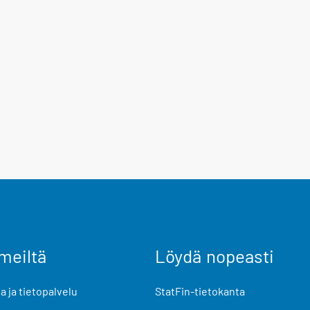
meiltä
Löydä nopeasti
 ja tietopalvelu
StatFin-tietokanta