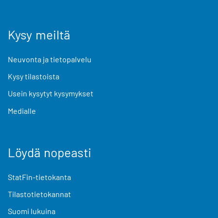
Kysy meiltä
Neuvonta ja tietopalvelu
Kysy tilastoista
Usein kysytyt kysymykset
Medialle
Löydä nopeasti
StatFin-tietokanta
Tilastotietokannat
Suomi lukuina