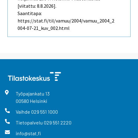
[viitattu: 8.8.2026].
Saantitapa:
https://stat.fi/til/vamuu/2004/vamuu_2004_2
004-07-21_kuv_002.html
Työpajankatu
13
00580
Helsinki
Vaihde
029 551 1000
Tietopalvelu
029 551 2220
info@stat.fi