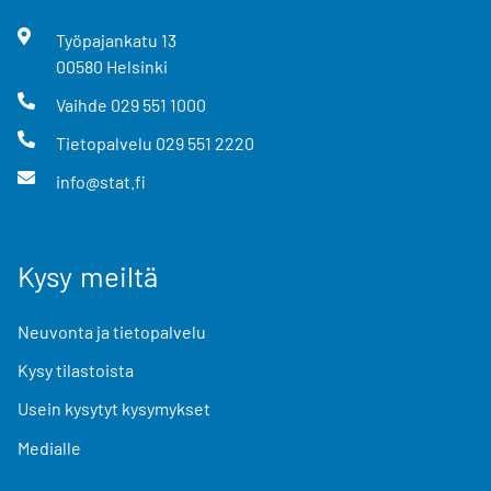
Työpajankatu
13
00580
Helsinki
Vaihde
029 551 1000
Tietopalvelu
029 551 2220
info@stat.fi
Kysy meiltä
Neuvonta ja tietopalvelu
Kysy tilastoista
Usein kysytyt kysymykset
Medialle