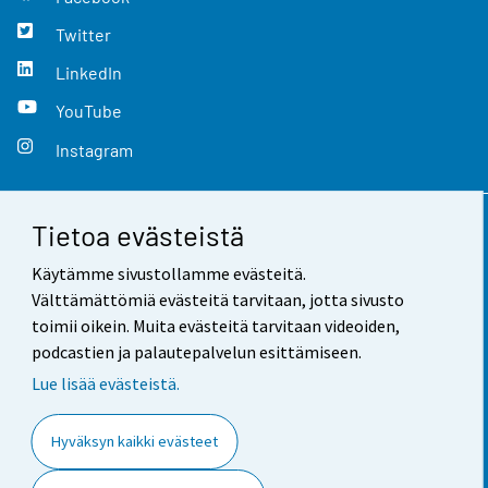
Twitter
LinkedIn
YouTube
Instagram
Tietoa evästeistä
Yhteystiedot
Käytämme sivustollamme evästeitä.
Palaute
Välttämättömiä evästeitä tarvitaan, jotta sivusto
toimii oikein. Muita evästeitä tarvitaan videoiden,
Käyttöehdot
podcastien ja palautepalvelun esittämiseen.
Tietosuoja
Lue lisää evästeistä.
Saavutettavuus
Hyväksyn kaikki evästeet
Tietoa sivustosta