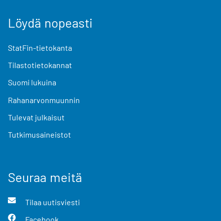
Löydä nopeasti
StatFin-tietokanta
Tilastotietokannat
Suomi lukuina
Rahanarvonmuunnin
Tulevat julkaisut
Tutkimusaineistot
Seuraa meitä
Tilaa uutisviesti
Facebook