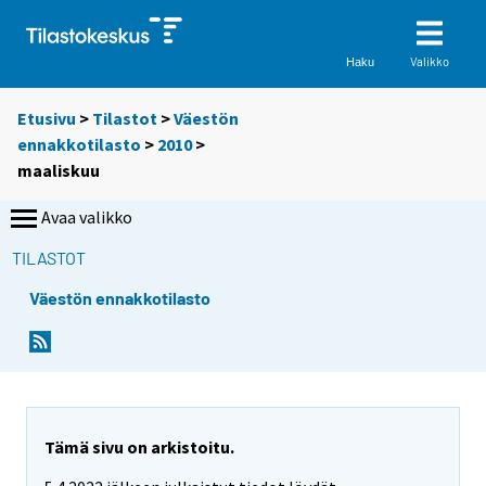
Valikko
Haku
Etusivu
>
Tilastot
>
Väestön
ennakkotilasto
>
2010
>
maaliskuu
Avaa valikko
TILASTOT
Väestön ennakkotilasto
Tämä sivu on arkistoitu.