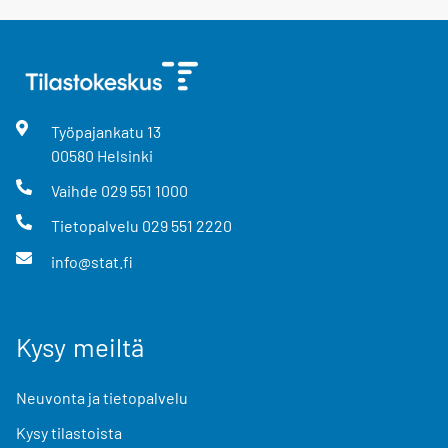
Työpajankatu
13
00580
Helsinki
Vaihde
029 551 1000
Tietopalvelu
029 551 2220
info@stat.fi
Kysy meiltä
Neuvonta ja tietopalvelu
Kysy tilastoista