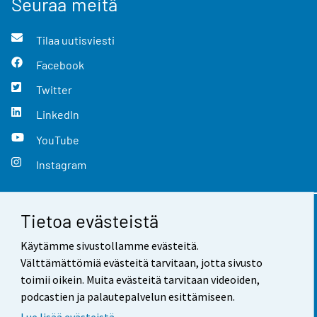
Seuraa meitä
Tilaa uutisviesti
Facebook
Twitter
LinkedIn
YouTube
Instagram
Tietoa evästeistä
Yhteystiedot
Käytämme sivustollamme evästeitä.
Palaute
Välttämättömiä evästeitä tarvitaan, jotta sivusto
toimii oikein. Muita evästeitä tarvitaan videoiden,
Käyttöehdot
podcastien ja palautepalvelun esittämiseen.
Tietosuoja