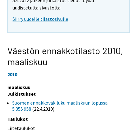
5.4.2022 jälkeen julkaistut tiedot löydät
uudistetulta sivustolta.
Siirry uudelle tilastosivulle
Väestön ennakkotilasto 2010,
maaliskuu
2010
maaliskuu
Julkistukset
Suomen ennakkoväkiluku maaliskuun lopussa
5 355 958
(22.4.2010)
Taulukot
Liitetaulukot