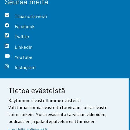
Seuraa meitä
Tilaa uutisviesti
Facebook
Twitter
LinkedIn
YouTube
Instagram
Tietoa evästeistä
Yhteystiedot
Käytämme sivustollamme evästeitä.
Palaute
Välttämättömiä evästeitä tarvitaan, jotta sivusto
toimii oikein. Muita evästeitä tarvitaan videoiden,
Käyttöehdot
podcastien ja palautepalvelun esittämiseen.
Tietosuoja
Lue lisää evästeistä.