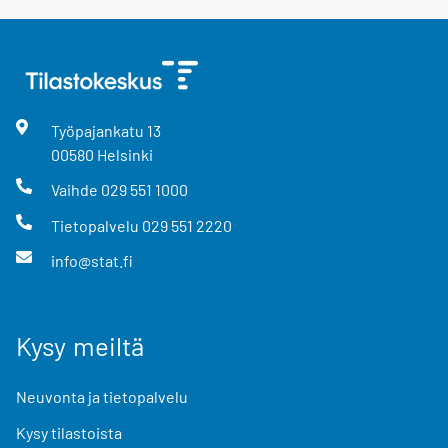
Työpajankatu
13
00580
Helsinki
Vaihde
029 551 1000
Tietopalvelu
029 551 2220
info@stat.fi
Kysy meiltä
Neuvonta ja tietopalvelu
Kysy tilastoista