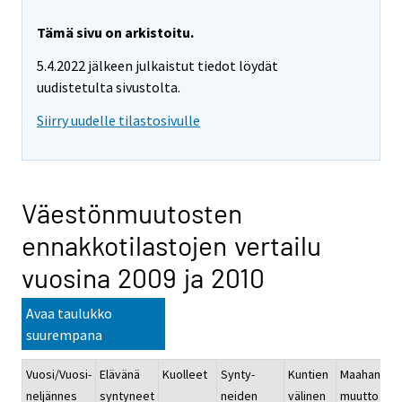
Tämä sivu on arkistoitu.
5.4.2022 jälkeen julkaistut tiedot löydät
uudistetulta sivustolta.
Siirry uudelle tilastosivulle
Väestönmuutosten
ennakkotilastojen vertailu
vuosina 2009 ja 2010
Avaa taulukko
suurempana
Vuosi/Vuosi-
Elävänä
Kuolleet
Synty-
Kuntien
Maahan-
M
neljännes
syntyneet
neiden
välinen
muutto
m