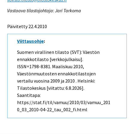
Vastaava tilastojohtaja: Jari Tarkoma
Päivitetty 22.4.2010
Viittausohje
:
Suomen virallinen tilasto (SVT): Väestön
ennakkotilasto [verkkojulkaisu].
ISSN=1798-8381.
Maaliskuu
2010,
Väestönmuutosten ennakkotilastojen
vertailu vuosina 2009 ja 2010 . Helsinki:
Tilastokeskus [viitattu: 6.8.2026].
Saantitapa:
https://stat.fi/til/vamuu/2010/03/vamuu_201
0_03_2010-04-22_tau_002_fi.html