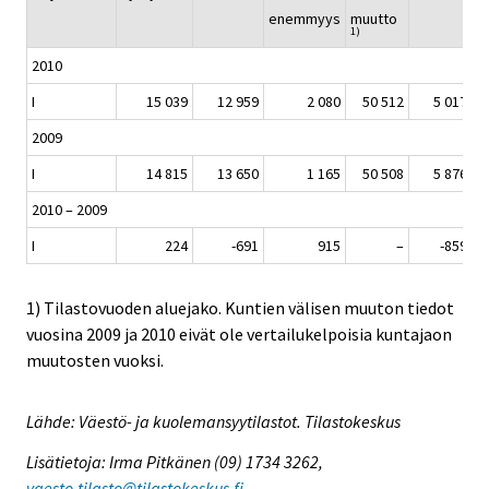
enemmyys
muutto
1)
2010
I
15 039
12 959
2 080
50 512
5 017
2009
I
14 815
13 650
1 165
50 508
5 876
2010 – 2009
I
224
-691
915
–
-859
1) Tilastovuoden aluejako. Kuntien välisen muuton tiedot
vuosina 2009 ja 2010 eivät ole vertailukelpoisia kuntajaon
muutosten vuoksi.
Lähde: Väestö- ja kuolemansyytilastot. Tilastokeskus
Lisätietoja: Irma Pitkänen (09) 1734 3262,
vaesto.tilasto@tilastokeskus.fi