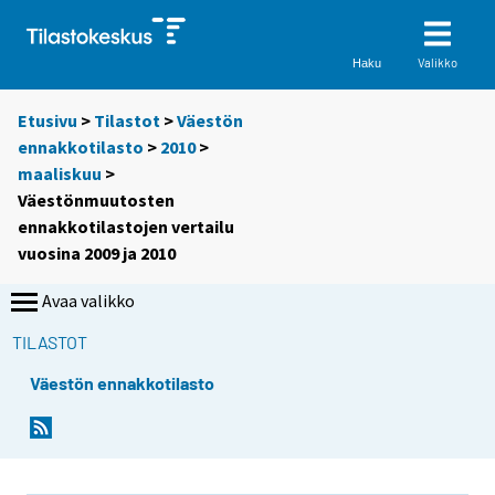
Valikko
Haku
Etusivu
>
Tilastot
>
Väestön
ennakkotilasto
>
2010
>
maaliskuu
>
Väestönmuutosten
ennakkotilastojen vertailu
vuosina 2009 ja 2010
Avaa valikko
TILASTOT
Väestön ennakkotilasto