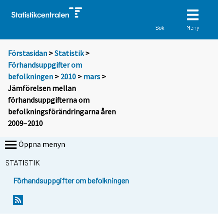
Meny
Sök
Förstasidan
>
Statistik
>
Förhandsuppgifter om
befolkningen
>
2010
>
mars
>
Jämförelsen mellan
förhandsuppgifterna om
befolkningsförändringarna åren
2009–2010
Öppna menyn
STATISTIK
Förhandsuppgifter om befolkningen