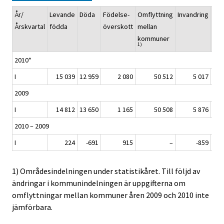
År/
Levande
Döda
Födelse-
Omflyttning
Invandring
Utv
Årskvartal
födda
överskott
mellan
kommuner
1)
2010*
I
15 039
12 959
2 080
50 512
5 017
2009
I
14 812
13 650
1 165
50 508
5 876
2010 – 2009
I
224
-691
915
–
-859
1) Områdesindelningen under statistikåret. Till följd av
ändringar i kommunindelningen är uppgifterna om
omflyttningar mellan kommuner åren 2009 och 2010 inte
jämförbara.