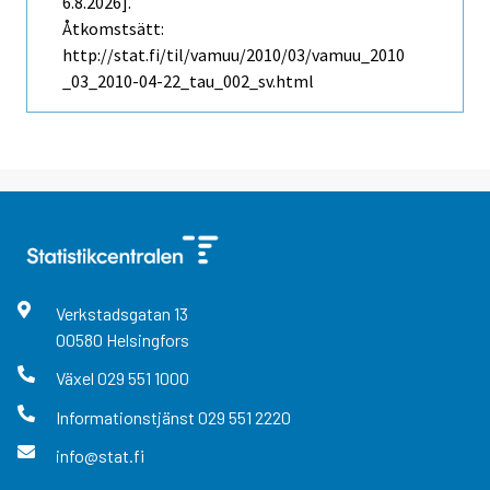
6.8.2026].
Åtkomstsätt:
http://stat.fi/til/vamuu/2010/03/vamuu_2010
_03_2010-04-22_tau_002_sv.html
Verkstadsgatan
13
00580
Helsingfors
Växel
029 551 1000
Informationstjänst
029 551 2220
info@stat.fi