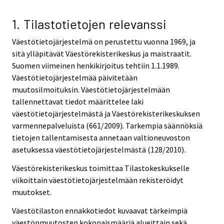
1. Tilastotietojen relevanssi
Väestötietojärjestelmä on perustettu vuonna 1969, ja
sitä ylläpitävät Väestörekisterikeskus ja maistraatit.
Suomen viimeinen henkikirjoitus tehtiin 1.1.1989.
Väestötietojärjestelmää päivitetään
muutosilmoituksin. Väestötietojärjestelmään
tallennettavat tiedot määrittelee laki
väestötietojärjestelmästä ja Väestörekisterikeskuksen
varmennepalveluista (661/2009). Tarkempia säännöksiä
tietojen tallentamisesta annetaan valtioneuvoston
asetuksessa väestötietojärjestelmästä (128/2010).
Väestörekisterikeskus toimittaa Tilastokeskukselle
viikoittain väestötietojärjestelmään rekisteröidyt
muutokset.
Väestötilaston ennakkotiedot kuvaavat tärkeimpiä
väestönmuutosten kokonaismääriä alueittain sekä