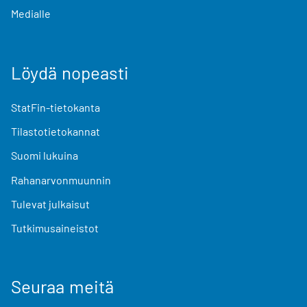
Medialle
Löydä nopeasti
StatFin-tietokanta
Tilastotietokannat
Suomi lukuina
Rahanarvonmuunnin
Tulevat julkaisut
Tutkimusaineistot
Seuraa meitä