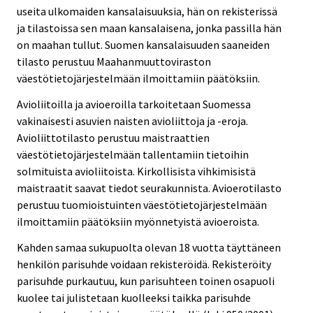
useita ulkomaiden kansalaisuuksia, hän on rekisterissä
ja tilastoissa sen maan kansalaisena, jonka passilla hän
on maahan tullut. Suomen kansalaisuuden saaneiden
tilasto perustuu Maahanmuuttoviraston
väestötietojärjestelmään ilmoittamiin päätöksiin.
Avioliitoilla ja avioeroilla tarkoitetaan Suomessa
vakinaisesti asuvien naisten avioliittoja ja -eroja.
Avioliittotilasto perustuu maistraattien
väestötietojärjestelmään tallentamiin tietoihin
solmituista avioliitoista. Kirkollisista vihkimisistä
maistraatit saavat tiedot seurakunnista. Avioerotilasto
perustuu tuomioistuinten väestötietojärjestelmään
ilmoittamiin päätöksiin myönnetyistä avioeroista.
Kahden samaa sukupuolta olevan 18 vuotta täyttäneen
henkilön parisuhde voidaan rekisteröidä. Rekisteröity
parisuhde purkautuu, kun parisuhteen toinen osapuoli
kuolee tai julistetaan kuolleeksi taikka parisuhde