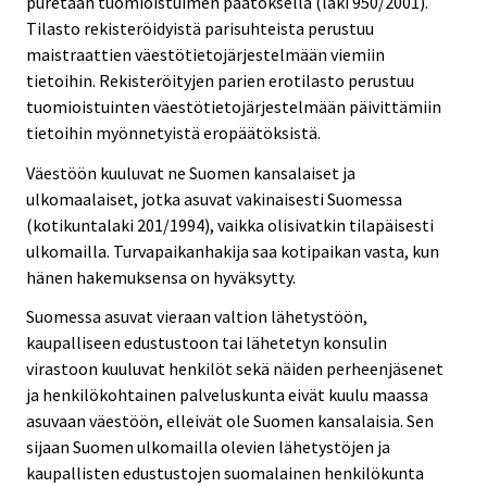
puretaan tuomioistuimen päätöksellä (laki 950/2001).
Tilasto rekisteröidyistä parisuhteista perustuu
maistraattien väestötietojärjestelmään viemiin
tietoihin. Rekisteröityjen parien erotilasto perustuu
tuomioistuinten väestötietojärjestelmään päivittämiin
tietoihin myönnetyistä eropäätöksistä.
Väestöön kuuluvat ne Suomen kansalaiset ja
ulkomaalaiset, jotka asuvat vakinaisesti Suomessa
(kotikuntalaki 201/1994), vaikka olisivatkin tilapäisesti
ulkomailla. Turvapaikanhakija saa kotipaikan vasta, kun
hänen hakemuksensa on hyväksytty.
Suomessa asuvat vieraan valtion lähetystöön,
kaupalliseen edustustoon tai lähetetyn konsulin
virastoon kuuluvat henkilöt sekä näiden perheenjäsenet
ja henkilökohtainen palveluskunta eivät kuulu maassa
asuvaan väestöön, elleivät ole Suomen kansalaisia. Sen
sijaan Suomen ulkomailla olevien lähetystöjen ja
kaupallisten edustustojen suomalainen henkilökunta