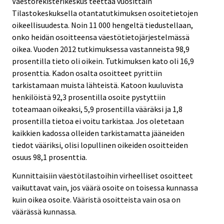
Väestörekisterikeskus teettää vuosittain
Tilastokeskuksella otantatutkimuksen osoitetietojen
oikeellisuudesta. Noin 11 000 hengeltä tiedustellaan,
onko heidän osoitteensa väestötietojärjestelmässä
oikea. Vuoden 2012 tutkimuksessa vastanneista 98,9
prosentilla tieto oli oikein. Tutkimuksen kato oli 16,9
prosenttia. Kadon osalta osoitteet pyrittiin
tarkistamaan muista lähteistä. Katoon kuuluvista
henkilöistä 92,3 prosentilla osoite pystyttiin
toteamaan oikeaksi, 5,9 prosentilla vääräksi ja 1,8
prosentilla tietoa ei voitu tarkistaa. Jos oletetaan
kaikkien kadossa olleiden tarkistamatta jääneiden
tiedot vääriksi, olisi lopullinen oikeiden osoitteiden
osuus 98,1 prosenttia.
Kunnittaisiin väestötilastoihin virheelliset osoitteet
vaikuttavat vain, jos väärä osoite on toisessa kunnassa
kuin oikea osoite. Vääristä osoitteista vain osa on
väärässä kunnassa.