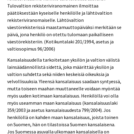
Tulovaltion rekisteriviranomainen ilmoittaa
päätöksestään kyseiselle henkilölle ja lähtövaltion
rekisteriviranomaiselle. Lähtövaltion
väestörekisterissä maastamuuttopäiväksi merkitään se
päivä, jona henkilö on otettu tulomaan paikalliseen
väestörekisteriin. (Kotikuntalaki 201/1994, asetus ja
valtiosopimus 96/2006)
Kansalaisuudella tarkoitetaan yksilön ja valtion välistä
lainsäädännöllistä sidettä, joka määrittää yksilön ja
valtion suhdetta sekä niiden keskeisiä oikeuksia ja
velvollisuuksia. Yleensä kansalaisuus saadaan syntyessä,
mutta toiseen maahan muuttaneelle voidaan myöntää
myös uuden kotimaan kansalaisuus. Henkilöllä voi olla
myös useamman maan kansalaisuus (kansalaisuuslaki
359/2003 ja asetus kansalaisuudesta 799/2004). Jos
henkilöllä on kahden maan kansalaisuus, joista toinen
on Suomen, hän on tilastoissa Suomen kansalaisena.
Jos Suomessa asuvalla ulkomaan kansalaisella on