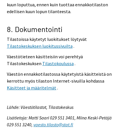
kuun loputtua, ennen kuin tuottaa ennakkotilaston
edellisen kuun lopun tilanteesta.
8. Dokumentointi
Tilastoissa käytetyt luokitukset löytyvät
Tilastokeskuksen luokitussivuilta
.
Väestötieteen käsitteisiin voi perehtyä
Tilastokeskuksen
Tilastokoulussa
.
Väestön ennakkotilastossa käytetyistä käsitteistä on
kerrottu myös tilaston Internet-sivuilla kohdassa
Käsitteet ja määritelmät
.
Lähde: Väestötilastot, Tilastokeskus
Lisätietoja: Matti Saari 029 551 3401, Miina Keski-Petäjä
029 551 3240,
vaesto.tilasto@stat.fi