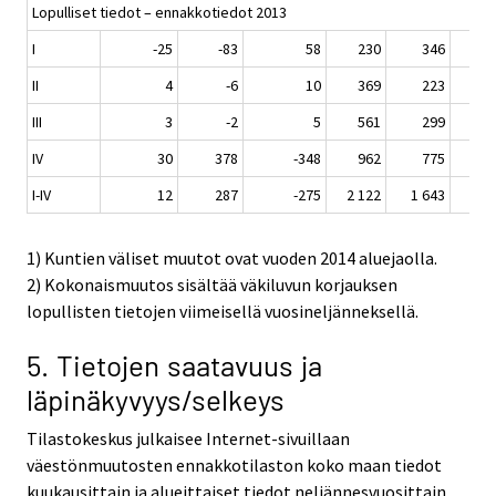
Lopulliset tiedot – ennakkotiedot 2013
I
-25
-83
58
230
346
II
4
-6
10
369
223
1
III
3
-2
5
561
299
1
IV
30
378
-348
962
775
2
I-IV
12
287
-275
2 122
1 643
5
1) Kuntien väliset muutot ovat vuoden 2014 aluejaolla.
2) Kokonaismuutos sisältää väkiluvun korjauksen
lopullisten tietojen viimeisellä vuosineljänneksellä.
5. Tietojen saatavuus ja
läpinäkyvyys/selkeys
Tilastokeskus julkaisee Internet-sivuillaan
väestönmuutosten ennakkotilaston koko maan tiedot
kuukausittain ja alueittaiset tiedot neljännesvuosittain.