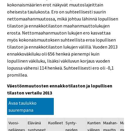
kokonaismäärien erot näkyvät muutoslajeittain
oheisesta taulukosta. Ero on suhteellisesti suurin
nettomaahanmuutossa, mikä johtuu lähinnä lopullisen
tilaston ja ennakkotilaston maahanmuuttolukujen
erosta. Nettomaahanmuuton lukujen ero kasvattaa
myös kokonaismuutoksen suhteellista eroa lopullisen
tilaston ja ennakkotilaston lukujen välillä. Vuoden 2013
ennakkoväkiluku oli 656 henkeä pienempi kuin
lopullinen väkiluku, lisäksi väkiluvun korjaus vuoden
lopussa vähensi 114 henkeä. Suhteellisesti ero oli -0,1
promillea.
Väestönmuutosten ennakkotilaston ja lopullisen
tilaston vertailu 2013
Avaa taulukko
suurempana
Vuosi-
Elävänä
Kuolleet
Synty-
Kuntien
Maahan-
Maast
neljännes
syntyneet
neiden
välinen
muutto
muutt