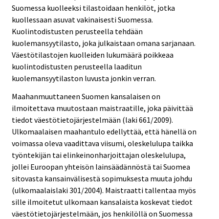
Suomessa kuolleeksi tilastoidaan henkilöt, jotka
kuollessaan asuvat vakinaisesti Suomessa.
Kuolintodistusten perusteella tehdään
kuolemansyytilasto, joka julkaistaan omana sarjanaan.
Väestötilastojen kuolleiden lukumäärä poikkeaa
kuolintodistusten perusteella laaditun
kuolemansyytilaston luvusta jonkin verran.
Maahanmuuttaneen Suomen kansalaisen on
ilmoitettava muutostaan maistraatille, joka päivittää
tiedot väestötietojärjestelmään (laki 661/2009).
Ulkomaalaisen maahantulo edellyttää, että hänellä on
voimassa oleva vaadittava viisumi, oleskelulupa taikka
työntekijän tai elinkeinonharjoittajan oleskelulupa,
jollei Euroopan yhteisön lainsäädännöstä tai Suomea
sitovasta kansainvälisestä sopimuksesta muuta johdu
(ulkomaalaislaki 301/2004). Maistraatti tallentaa myös
sille ilmoitetut ulkomaan kansalaista koskevat tiedot
väestötietojärjestelmään, jos henkilöllä on Suomessa