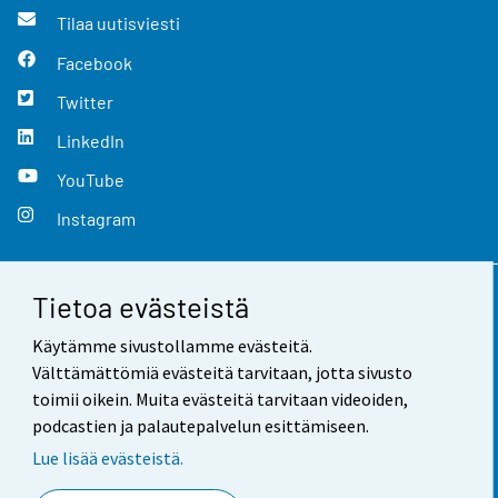
Tilaa uutisviesti
Facebook
Twitter
LinkedIn
YouTube
Instagram
Tietoa evästeistä
Yhteystiedot
Käytämme sivustollamme evästeitä.
Palaute
Välttämättömiä evästeitä tarvitaan, jotta sivusto
toimii oikein. Muita evästeitä tarvitaan videoiden,
Käyttöehdot
podcastien ja palautepalvelun esittämiseen.
Tietosuoja
Lue lisää evästeistä.
Saavutettavuus