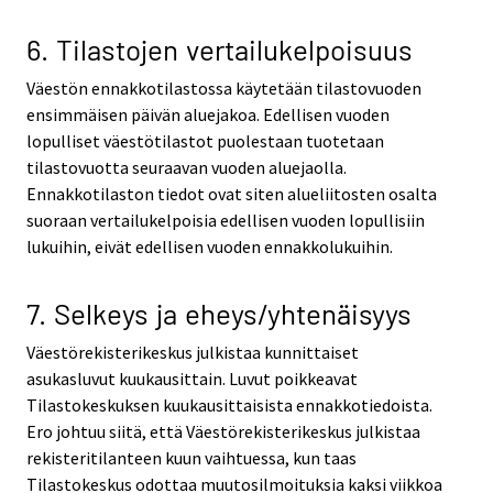
6. Tilastojen vertailukelpoisuus
Väestön ennakkotilastossa käytetään tilastovuoden
ensimmäisen päivän aluejakoa. Edellisen vuoden
lopulliset väestötilastot puolestaan tuotetaan
tilastovuotta seuraavan vuoden aluejaolla.
Ennakkotilaston tiedot ovat siten alueliitosten osalta
suoraan vertailukelpoisia edellisen vuoden lopullisiin
lukuihin, eivät edellisen vuoden ennakkolukuihin.
7. Selkeys ja eheys/yhtenäisyys
Väestörekisterikeskus julkistaa kunnittaiset
asukasluvut kuukausittain. Luvut poikkeavat
Tilastokeskuksen kuukausittaisista ennakkotiedoista.
Ero johtuu siitä, että Väestörekisterikeskus julkistaa
rekisteritilanteen kuun vaihtuessa, kun taas
Tilastokeskus odottaa muutosilmoituksia kaksi viikkoa