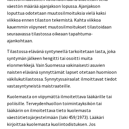
väestön määrää ajanjakson lopussa. Ajanjakson
loputtua odotetaan muutosilmoituksia vielä kaksi
viikkoa ennen tilaston tekemistä. Kahta viikkoa
kauemmin viipyneet muutosilmoitukset tilastoidaan
seuraavassa tilastossa oikeaan tapahtuma-
ajankohtaan.
Tilastossa elävänä syntyneellä tarkoitetaan lasta, joka
syntymän jälkeen hengitti tai osoitti muita
elonmerkkejä. Vain Suomessa vakinaisesti asuvien
naisten elävänä synnyttämät lapset otetaan huomioon
väkilukutilastossa. Synnytyssairaalat ilmoittavat tiedot
vastasyntyneistä maistraateille.
Kuolemasta on viipymättä ilmoitettava lääkärille tai
poliisille. Terveydenhuollon toimintayksikön tai
lääkärin on ilmoitettava tieto kuolemasta
väestötietojärjestelmään (laki 459/1973). Lääkäri
kirjoittaa kuolemasta kuolintodistuksen. Jos