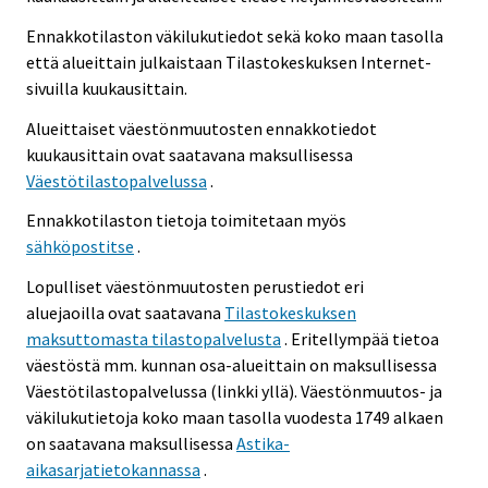
Ennakkotilaston väkilukutiedot sekä koko maan tasolla
että alueittain julkaistaan Tilastokeskuksen Internet-
sivuilla kuukausittain.
Alueittaiset väestönmuutosten ennakkotiedot
kuukausittain ovat saatavana maksullisessa
Väestötilastopalvelussa
.
Ennakkotilaston tietoja toimitetaan myös
sähköpostitse
.
Lopulliset väestönmuutosten perustiedot eri
aluejaoilla ovat saatavana
Tilastokeskuksen
maksuttomasta tilastopalvelusta
. Eritellympää tietoa
väestöstä mm. kunnan osa-alueittain on maksullisessa
Väestötilastopalvelussa (linkki yllä). Väestönmuutos- ja
väkilukutietoja koko maan tasolla vuodesta 1749 alkaen
on saatavana maksullisessa
Astika-
aikasarjatietokannassa
.