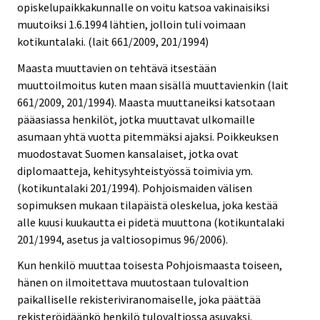
opiskelupaikkakunnalle on voitu katsoa vakinaisiksi
muutoiksi 1.6.1994 lähtien, jolloin tuli voimaan
kotikuntalaki. (lait 661/2009, 201/1994)
Maasta muuttavien on tehtävä itsestään
muuttoilmoitus kuten maan sisällä muuttavienkin (lait
661/2009, 201/1994). Maasta muuttaneiksi katsotaan
pääasiassa henkilöt, jotka muuttavat ulkomaille
asumaan yhtä vuotta pitemmäksi ajaksi. Poikkeuksen
muodostavat Suomen kansalaiset, jotka ovat
diplomaatteja, kehitysyhteistyössä toimivia ym.
(kotikuntalaki 201/1994). Pohjoismaiden välisen
sopimuksen mukaan tilapäistä oleskelua, joka kestää
alle kuusi kuukautta ei pidetä muuttona (kotikuntalaki
201/1994, asetus ja valtiosopimus 96/2006).
Kun henkilö muuttaa toisesta Pohjoismaasta toiseen,
hänen on ilmoitettava muutostaan tulovaltion
paikalliselle rekisteriviranomaiselle, joka päättää
rekisteröidäänkö henkilö tulovaltiossa asuvaksi.