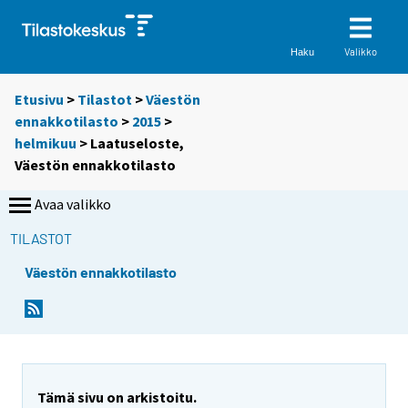
Valikko
Haku
Etusivu
>
Tilastot
>
Väestön
ennakkotilasto
>
2015
>
helmikuu
> Laatuseloste,
Väestön ennakkotilasto
Avaa valikko
TILASTOT
Väestön ennakkotilasto
Tämä sivu on arkistoitu.