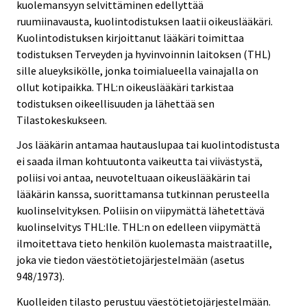
kuolemansyyn selvittäminen edellyttää
ruumiinavausta, kuolintodistuksen laatii oikeuslääkäri.
Kuolintodistuksen kirjoittanut lääkäri toimittaa
todistuksen Terveyden ja hyvinvoinnin laitoksen (THL)
sille alueyksikölle, jonka toimialueella vainajalla on
ollut kotipaikka. THL:n oikeuslääkäri tarkistaa
todistuksen oikeellisuuden ja lähettää sen
Tilastokeskukseen.
Jos lääkärin antamaa hautauslupaa tai kuolintodistusta
ei saada ilman kohtuutonta vaikeutta tai viivästystä,
poliisi voi antaa, neuvoteltuaan oikeuslääkärin tai
lääkärin kanssa, suorittamansa tutkinnan perusteella
kuolinselvityksen. Poliisin on viipymättä lähetettävä
kuolinselvitys THL:lle. THL:n on edelleen viipymättä
ilmoitettava tieto henkilön kuolemasta maistraatille,
joka vie tiedon väestötietojärjestelmään (asetus
948/1973).
Kuolleiden tilasto perustuu väestötietojärjestelmään.