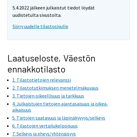
5.4.2022 jälkeen julkaistut tiedot löydät
uudistetulta sivustolta.
Siirry uudelle tilastosivulle
Laatuseloste, Väestön
ennakkotilasto
1. Tilastotietojen relevanssi
2. Tilastotutkimuksen menetelmäkuvaus
3. Tietojen oikeellisuus ja tarkkuus
4. Julkaistujen tietojen ajantasaisuus ja oikea-
aikaisuus
5. Tietojen saatavuus ja läpinäkyvyys/selkeys
6. Tilastojen vertailukelpoisuus
7. Selkeys ja eheys/yhtenäisyys