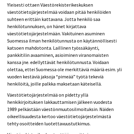
Yleisesti ottaen Väestörekisterikeskuksen
väestötietojärjestelmää voidaan pitää henkilöiden
suhteen erittäin kattavana. Jotta henkilö saa
henkilötunnuksen, on hänet kirjattava
väestötietojärjestelmään. Vakituinen asuminen
Suomessa ilman henkilötunnusta on käytännöllisesti
katsoen mahdotonta. Laillinen työssäkäynti,
pankkitilin avaaminen, asioiminen viranomaisten
kanssa jne. edellyttävät henkilötunnusta. Voidaan
olettaa, ettei Suomessa ole merkittäviä määriä esim. yli
vuoden kestäviä jaksoja “pimeää” työtä tekeviä
henkilöitä, joille palkka maksetaan käteisellä.
Väestötietojärjestelmää on pidetty yllä
henkikirjoituksen lakkauttamisen jälkeen vuodesta
1989 pelkästään väestönmuutosilmoituksin. Näiden
oikeellisuudesta kertoo väestötietojärjestelmästä
tehty osoitteiden luotettavuustutkimus.