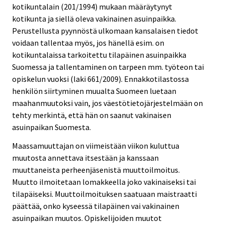
kotikuntalain (201/1994) mukaan määräytynyt
kotikunta ja siellä oleva vakinainen asuinpaikka.
Perustellusta pyynnöstä ulkomaan kansalaisen tiedot
voidaan tallentaa myös, jos hänellä esim. on
kotikuntalaissa tarkoitettu tilapäinen asuinpaikka
Suomessa ja tallentaminen on tarpeen mm. työteon tai
opiskelun vuoksi (laki 661/2009). Ennakkotilastossa
henkilön siirtyminen muualta Suomeen luetaan
maahanmuutoksi vain, jos väestötietojärjestelmään on
tehty merkintä, että hän on saanut vakinaisen
asuinpaikan Suomesta.
Maassamuuttajan on viimeistään viikon kuluttua
muutosta annettava itsestään ja kanssaan
muuttaneista perheenjäsenistä muuttoilmoitus.
Muutto ilmoitetaan lomakkeella joko vakinaiseksi tai
tilapäiseksi. Muuttoilmoituksen saatuaan maistraatti
päättää, onko kyseessä tilapäinen vai vakinainen
asuinpaikan muutos. Opiskelijoiden muutot