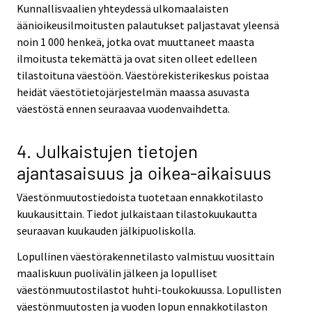
Kunnallisvaalien yhteydessä ulkomaalaisten
äänioikeusilmoitusten palautukset paljastavat yleensä
noin 1 000 henkeä, jotka ovat muuttaneet maasta
ilmoitusta tekemättä ja ovat siten olleet edelleen
tilastoituna väestöön. Väestörekisterikeskus poistaa
heidät väestötietojärjestelmän maassa asuvasta
väestöstä ennen seuraavaa vuodenvaihdetta.
4. Julkaistujen tietojen
ajantasaisuus ja oikea-aikaisuus
Väestönmuutostiedoista tuotetaan ennakkotilasto
kuukausittain. Tiedot julkaistaan tilastokuukautta
seuraavan kuukauden jälkipuoliskolla.
Lopullinen väestörakennetilasto valmistuu vuosittain
maaliskuun puolivälin jälkeen ja lopulliset
väestönmuutostilastot huhti-toukokuussa. Lopullisten
väestönmuutosten ja vuoden lopun ennakkotilaston