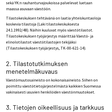
sekä YK:n rauhanturvajoukoissa palvelevat luetaan
maassa asuvaan väestöön.
Tilastokeskuksen tehtävänä on laatia yhteiskuntaoloja
koskevia tilastoja (Laki tilastokeskuksesta
24.1.1992/48). Näihin kuuluvat myös väestötilastot.
Tilastokeskuksen työjärjestys määrittää Väestö- ja
elinolotilastot väestötilastojen tekijäksi
(Tilastokeskuksen työjärjestys, TK-00-621-14).
2. Tilastotutkimuksen
menetelmäkuvaus
Väestömuutosaineisto on kokonaisaineisto. Siihen on
poimittu väestötietojärjestelmästä kaikkien Suomessa
vakinaisesti asuvien henkilöiden väestönmuutokset.
3. Tietojen oikeellisuus ja tarkkuus