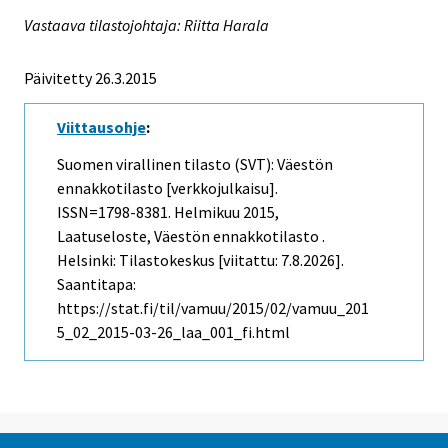
Vastaava tilastojohtaja: Riitta Harala
Päivitetty 26.3.2015
Viittausohje
:
Suomen virallinen tilasto (SVT): Väestön
ennakkotilasto [verkkojulkaisu].
ISSN=1798-8381.
Helmikuu
2015,
Laatuseloste, Väestön ennakkotilasto .
Helsinki: Tilastokeskus [viitattu: 7.8.2026].
Saantitapa:
https://stat.fi/til/vamuu/2015/02/vamuu_201
5_02_2015-03-26_laa_001_fi.html