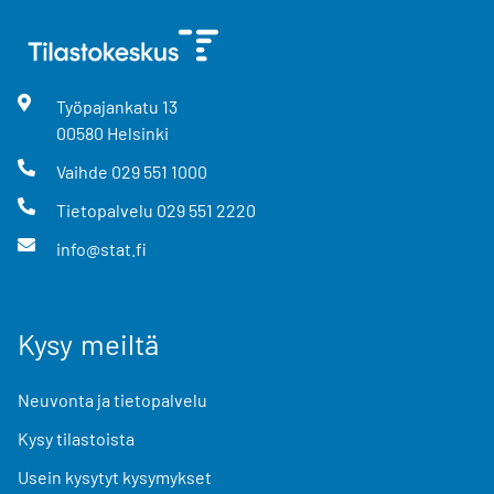
Työpajankatu
13
00580
Helsinki
Vaihde
029 551 1000
Tietopalvelu
029 551 2220
info@stat.fi
Kysy meiltä
Neuvonta ja tietopalvelu
Kysy tilastoista
Usein kysytyt kysymykset