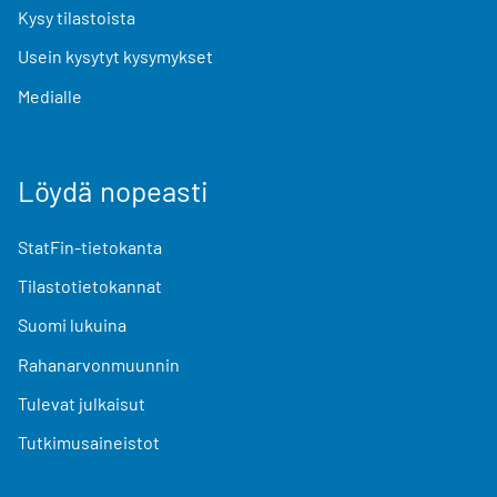
Kysy tilastoista
Usein kysytyt kysymykset
Medialle
Löydä nopeasti
StatFin-tietokanta
Tilastotietokannat
Suomi lukuina
Rahanarvonmuunnin
Tulevat julkaisut
Tutkimusaineistot