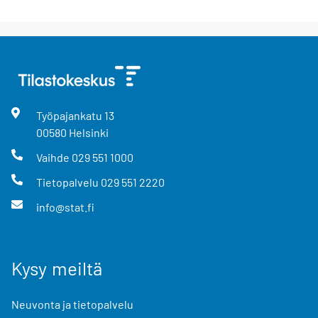
Työpajankatu
13
00580
Helsinki
Vaihde
029 551 1000
Tietopalvelu
029 551 2220
info@stat.fi
Kysy meiltä
Neuvonta ja tietopalvelu