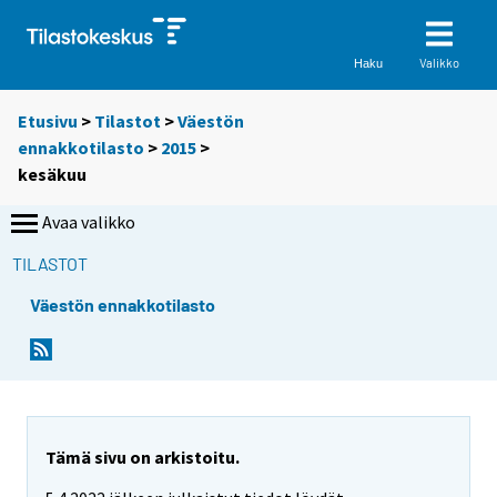
Valikko
Haku
Etusivu
>
Tilastot
>
Väestön
ennakkotilasto
>
2015
>
kesäkuu
Avaa valikko
TILASTOT
Väestön ennakkotilasto
Tämä sivu on arkistoitu.