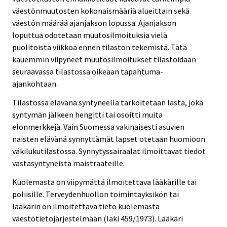
väestönmuutosten kokonaismääriä alueittain sekä
väestön määrää ajanjakson lopussa. Ajanjakson
loputtua odotetaan muutosilmoituksia vielä
puolitoista viikkoa ennen tilaston tekemistä. Tätä
kauemmin viipyneet muutosilmoitukset tilastoidaan
seuraavassa tilastossa oikeaan tapahtuma-
ajankohtaan.
Tilastossa elävänä syntyneellä tarkoitetaan lasta, joka
syntymän jälkeen hengitti tai osoitti muita
elonmerkkejä. Vain Suomessa vakinaisesti asuvien
naisten elävänä synnyttämät lapset otetaan huomioon
väkilukutilastossa. Synnytyssairaalat ilmoittavat tiedot
vastasyntyneistä maistraateille.
Kuolemasta on viipymättä ilmoitettava lääkärille tai
poliisille. Terveydenhuollon toimintayksikön tai
lääkärin on ilmoitettava tieto kuolemasta
väestötietojärjestelmään (laki 459/1973). Lääkäri