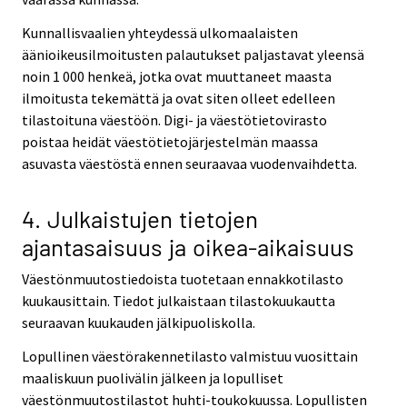
Kunnallisvaalien yhteydessä ulkomaalaisten
äänioikeusilmoitusten palautukset paljastavat yleensä
noin 1 000 henkeä, jotka ovat muuttaneet maasta
ilmoitusta tekemättä ja ovat siten olleet edelleen
tilastoituna väestöön. Digi- ja väestötietovirasto
poistaa heidät väestötietojärjestelmän maassa
asuvasta väestöstä ennen seuraavaa vuodenvaihdetta.
4. Julkaistujen tietojen
ajantasaisuus ja oikea-aikaisuus
Väestönmuutostiedoista tuotetaan ennakkotilasto
kuukausittain. Tiedot julkaistaan tilastokuukautta
seuraavan kuukauden jälkipuoliskolla.
Lopullinen väestörakennetilasto valmistuu vuosittain
maaliskuun puolivälin jälkeen ja lopulliset
väestönmuutostilastot huhti-toukokuussa. Lopullisten