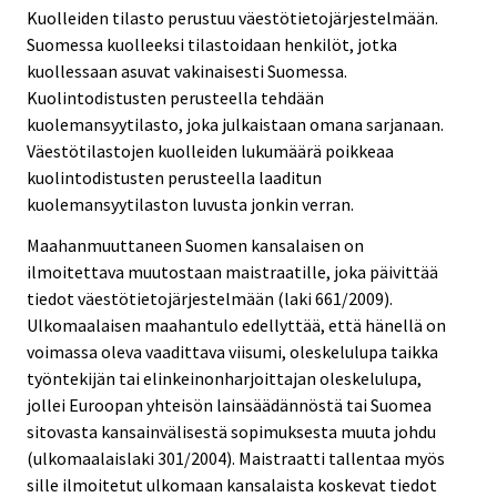
Kuolleiden tilasto perustuu väestötietojärjestelmään.
Suomessa kuolleeksi tilastoidaan henkilöt, jotka
kuollessaan asuvat vakinaisesti Suomessa.
Kuolintodistusten perusteella tehdään
kuolemansyytilasto, joka julkaistaan omana sarjanaan.
Väestötilastojen kuolleiden lukumäärä poikkeaa
kuolintodistusten perusteella laaditun
kuolemansyytilaston luvusta jonkin verran.
Maahanmuuttaneen Suomen kansalaisen on
ilmoitettava muutostaan maistraatille, joka päivittää
tiedot väestötietojärjestelmään (laki 661/2009).
Ulkomaalaisen maahantulo edellyttää, että hänellä on
voimassa oleva vaadittava viisumi, oleskelulupa taikka
työntekijän tai elinkeinonharjoittajan oleskelulupa,
jollei Euroopan yhteisön lainsäädännöstä tai Suomea
sitovasta kansainvälisestä sopimuksesta muuta johdu
(ulkomaalaislaki 301/2004). Maistraatti tallentaa myös
sille ilmoitetut ulkomaan kansalaista koskevat tiedot