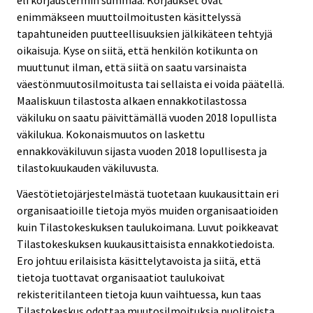
eli korjaustermin summaa. Korjaukset ovat
enimmäkseen muuttoilmoitusten käsittelyssä
tapahtuneiden puutteellisuuksien jälkikäteen tehtyjä
oikaisuja. Kyse on siitä, että henkilön kotikunta on
muuttunut ilman, että siitä on saatu varsinaista
väestönmuutosilmoitusta tai sellaista ei voida päätellä.
Maaliskuun tilastosta alkaen ennakkotilastossa
väkiluku on saatu päivittämällä vuoden 2018 lopullista
väkilukua. Kokonaismuutos on laskettu
ennakkoväkiluvun sijasta vuoden 2018 lopullisesta ja
tilastokuukauden väkiluvusta.
Väestötietojärjestelmästä tuotetaan kuukausittain eri
organisaatioille tietoja myös muiden organisaatioiden
kuin Tilastokeskuksen taulukoimana. Luvut poikkeavat
Tilastokeskuksen kuukausittaisista ennakkotiedoista.
Ero johtuu erilaisista käsittelytavoista ja siitä, että
tietoja tuottavat organisaatiot taulukoivat
rekisteritilanteen tietoja kuun vaihtuessa, kun taas
Tilastokeskus odottaa muutosilmoituksia puolitoista