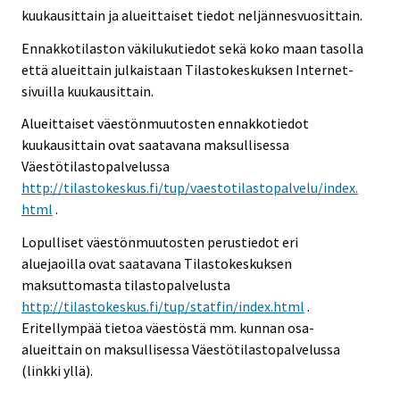
kuukausittain ja alueittaiset tiedot neljännesvuosittain.
Ennakkotilaston väkilukutiedot sekä koko maan tasolla
että alueittain julkaistaan Tilastokeskuksen Internet-
sivuilla kuukausittain.
Alueittaiset väestönmuutosten ennakkotiedot
kuukausittain ovat saatavana maksullisessa
Väestötilastopalvelussa
http://tilastokeskus.fi/tup/vaestotilastopalvelu/index.
html
.
Lopulliset väestönmuutosten perustiedot eri
aluejaoilla ovat saatavana Tilastokeskuksen
maksuttomasta tilastopalvelusta
http://tilastokeskus.fi/tup/statfin/index.html
.
Eritellympää tietoa väestöstä mm. kunnan osa-
alueittain on maksullisessa Väestötilastopalvelussa
(linkki yllä).