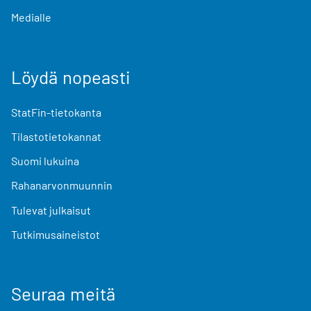
Medialle
Löydä nopeasti
StatFin-tietokanta
Tilastotietokannat
Suomi lukuina
Rahanarvonmuunnin
Tulevat julkaisut
Tutkimusaineistot
Seuraa meitä