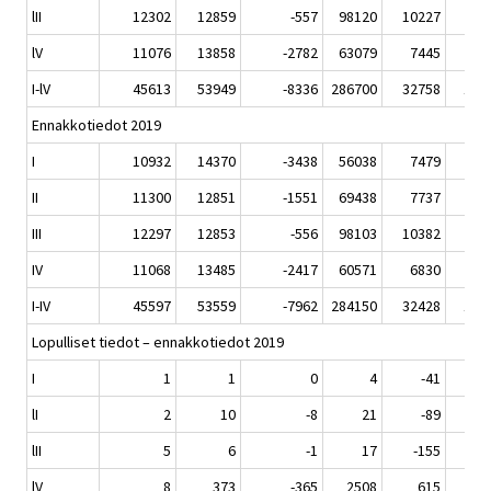
lII
12302
12859
-557
98120
10227
57
lV
11076
13858
-2782
63079
7445
38
I-lV
45613
53949
-8336
286700
32758
172
Ennakkotiedot 2019
I
10932
14370
-3438
56038
7479
33
II
11300
12851
-1551
69438
7737
30
III
12297
12853
-556
98103
10382
51
IV
11068
13485
-2417
60571
6830
29
I-IV
45597
53559
-7962
284150
32428
145
Lopulliset tiedot – ennakkotiedot 2019
I
1
1
0
4
-41
6
lI
2
10
-8
21
-89
6
lII
5
6
-1
17
-155
5
lV
8
373
-365
2508
615
8