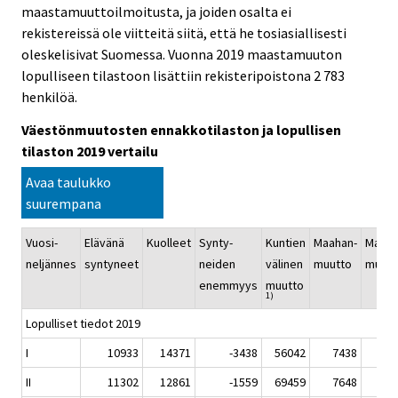
maastamuuttoilmoitusta, ja joiden osalta ei
rekistereissä ole viitteitä siitä, että he tosiasiallisesti
oleskelisivat Suomessa. Vuonna 2019 maastamuuton
lopulliseen tilastoon lisättiin rekisteripoistona 2 783
henkilöä.
Väestönmuutosten ennakkotilaston ja lopullisen
tilaston 2019 vertailu
Avaa taulukko
suurempana
Vuosi-
Elävänä
Kuolleet
Synty-
Kuntien
Maahan-
Maast
neljännes
syntyneet
neiden
välinen
muutto
muutt
enemmyys
muutto
1)
Lopulliset tiedot 2019
I
10933
14371
-3438
56042
7438
40
II
11302
12861
-1559
69459
7648
36