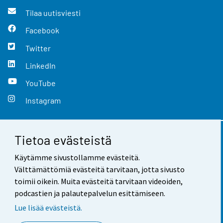
Tilaa uutisviesti
Facebook
Twitter
LinkedIn
YouTube
Instagram
Tietoa evästeistä
Yhteystiedot
Käytämme sivustollamme evästeitä.
Palaute
Välttämättömiä evästeitä tarvitaan, jotta sivusto
toimii oikein. Muita evästeitä tarvitaan videoiden,
Käyttöehdot
podcastien ja palautepalvelun esittämiseen.
Tietosuoja
Lue lisää evästeistä.
Saavutettavuus