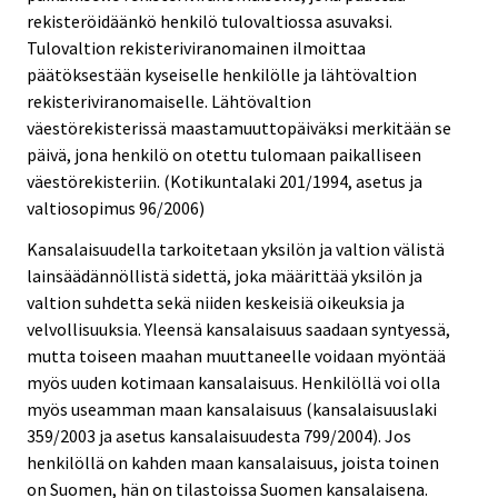
rekisteröidäänkö henkilö tulovaltiossa asuvaksi.
Tulovaltion rekisteriviranomainen ilmoittaa
päätöksestään kyseiselle henkilölle ja lähtövaltion
rekisteriviranomaiselle. Lähtövaltion
väestörekisterissä maastamuuttopäiväksi merkitään se
päivä, jona henkilö on otettu tulomaan paikalliseen
väestörekisteriin. (Kotikuntalaki 201/1994, asetus ja
valtiosopimus 96/2006)
Kansalaisuudella tarkoitetaan yksilön ja valtion välistä
lainsäädännöllistä sidettä, joka määrittää yksilön ja
valtion suhdetta sekä niiden keskeisiä oikeuksia ja
velvollisuuksia. Yleensä kansalaisuus saadaan syntyessä,
mutta toiseen maahan muuttaneelle voidaan myöntää
myös uuden kotimaan kansalaisuus. Henkilöllä voi olla
myös useamman maan kansalaisuus (kansalaisuuslaki
359/2003 ja asetus kansalaisuudesta 799/2004). Jos
henkilöllä on kahden maan kansalaisuus, joista toinen
on Suomen, hän on tilastoissa Suomen kansalaisena.