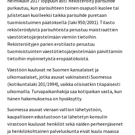
helmikuun 2017 loppuun asti. Rekisteröity parisuhde
purkautuu, kun parisuhteen toinen osapuoli kuolee tai
julistetaan kuolleeksi taikka parisuhde puretaan
tuomioistuimen päätöksellä (laki 950/2001). Tilasto
rekisteröidyistä parisuhteista perustuu maistraattien
väestötietojärjestelmään viemiin tietoihin.
Rekisteröityjen parien erotilasto perustuu
tuomioistuinten väestötietojärjestelmään päivittämiin
tietoihin myönnetyistä eropäätöksistä.
Väestöön kuuluvat ne Suomen kansalaiset ja
ulkomaalaiset, jotka asuvat vakinaisesti Suomessa
(kotikuntalaki 201/1994), vaikka olisivatkin tilapäisesti
ulkomailla. Turvapaikanhakija saa kotipaikan vasta, kun
hänen hakemuksensa on hyväksytty.
Suomessa asuvat vieraan valtion lähetystöön,
kaupalliseen edustustoon tai lähetetyn konsulin
virastoon kuuluvat henkilöt sekä näiden perheenjäsenet
ja henkilökohtainen palveluskunta eivät kuulu maassa