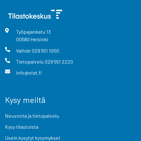
Työpajankatu
13
00580
Helsinki
Vaihde
029 551 1000
Tietopalvelu
029 551 2220
info@stat.fi
Kysy meiltä
Neuvonta ja tietopalvelu
Kysy tilastoista
Usein kysytyt kysymykset