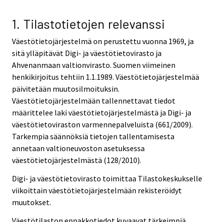
1. Tilastotietojen relevanssi
Väestötietojärjestelmä on perustettu vuonna 1969, ja
sitä ylläpitävät Digi- ja väestötietovirasto ja
Ahvenanmaan valtionvirasto. Suomen viimeinen
henkikirjoitus tehtiin 1.1.1989. Väestötietojärjestelmää
päivitetään muutosilmoituksin.
Väestötietojärjestelmään tallennettavat tiedot
määrittelee laki väestötietojärjestelmästä ja Digi- ja
väestötietoviraston varmennepalveluista (661/2009).
Tarkempia säännöksiä tietojen tallentamisesta
annetaan valtioneuvoston asetuksessa
väestötietojärjestelmästä (128/2010).
Digi- ja väestötietovirasto toimittaa Tilastokeskukselle
viikoittain väestötietojärjestelmään rekisteröidyt
muutokset.
Väestötilaston ennakkotiedot kuvaavat tärkeimpiä