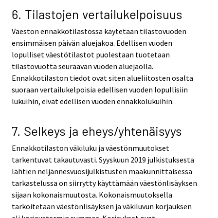
6. Tilastojen vertailukelpoisuus
Väestön ennakkotilastossa käytetään tilastovuoden
ensimmäisen päivän aluejakoa. Edellisen vuoden
lopulliset väestötilastot puolestaan tuotetaan
tilastovuotta seuraavan vuoden aluejaolla.
Ennakkotilaston tiedot ovat siten alueliitosten osalta
suoraan vertailukelpoisia edellisen vuoden lopullisiin
lukuihin, eivät edellisen vuoden ennakkolukuihin.
7. Selkeys ja eheys/yhtenäisyys
Ennakkotilaston väkiluku ja väestönmuutokset
tarkentuvat takautuvasti. Syyskuun 2019 julkistuksesta
lähtien neljännesvuosijulkistusten maakunnittaisessa
tarkastelussa on siirrytty käyttämään väestönlisäyksen
sijaan kokonaismuutosta. Kokonaismuutoksella
tarkoitetaan väestönlisäyksen ja väkiluvun korjauksen