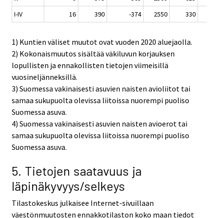
I-IV
16
390
-374
2550
330
27
1) Kuntien väliset muutot ovat vuoden 2020 aluejaolla.
2) Kokonaismuutos sisältää väkiluvun korjauksen
lopullisten ja ennakollisten tietojen viimeisillä
vuosineljänneksillä.
3) Suomessa vakinaisesti asuvien naisten avioliitot tai
samaa sukupuolta olevissa liitoissa nuorempi puoliso
Suomessa asuva.
4) Suomessa vakinaisesti asuvien naisten avioerot tai
samaa sukupuolta olevissa liitoissa nuorempi puoliso
Suomessa asuva.
5. Tietojen saatavuus ja
läpinäkyvyys/selkeys
Tilastokeskus julkaisee Internet-sivuillaan
väestönmuutosten ennakkotilaston koko maan tiedot