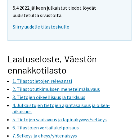
5.4.2022 jälkeen julkaistut tiedot löydät
uudistetulta sivustolta.
Siirry uudelle tilastosivulle
Laatuseloste, Väestön
ennakkotilasto
1. Tilastotietojen relevanssi
2. Tilastotutkimuksen menetelmäkuvaus
3. Tietojen oikeellisuus ja tarkkuus
4. Julkaistujen tietojen ajantasaisuus ja oikea-
aikaisuus
5. Tietojen saatavuus ja läpinäkyvyys/selkeys
6. Tilastojen vertailukelpoisuus
7. Selkeys ja eheys/yhtenäisyys