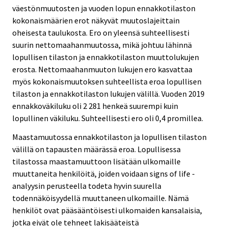
väestönmuutosten ja vuoden lopun ennakkotilaston
kokonaismäärien erot näkyvät muutoslajeittain
oheisesta taulukosta. Ero on yleensä suhteellisesti
suurin nettomaahanmuutossa, mikä johtuu lähinnä
lopullisen tilaston ja ennakkotilaston muuttolukujen
erosta. Nettomaahanmuuton lukujen ero kasvattaa
myös kokonaismuutoksen suhteellista eroa lopullisen
tilaston ja ennakkotilaston lukujen välillä. Vuoden 2019
ennakkoväkiluku oli 2 281 henkeä suurempi kuin
lopullinen väkiluku. Suhteellisesti ero oli 0,4 promillea.
Maastamuutossa ennakkotilaston ja lopullisen tilaston
välillä on tapausten määrässä eroa. Lopullisessa
tilastossa maastamuuttoon lisätään ulkomaille
muuttaneita henkilöitä, joiden voidaan signs of life -
analyysin perusteella todeta hyvin suurella
todennäköisyydellä muuttaneen ulkomaille. Nämä
henkilöt ovat pääsääntöisesti ulkomaiden kansalaisia,
jotka eivät ole tehneet lakisääteistä