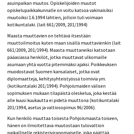
asuinpaikan muutos. Opiskelijoiden muutot
opiskelupaikkakunnalle on voitu katsoa vakinaisiksi
muutoiksi 1.6.1994 lähtien, jolloin tuli voimaan
kotikuntalaki. (lait 661/2009, 201/1994)
Maasta muuttavien on tehtävä itsestään
muuttoilmoitus kuten maan sisällä muuttavienkin (lait
661/2009, 201/1994). Maasta muuttaneiksi katsotaan
pääasiassa henkilöt, jotka muuttavat ulkomaille
asumaan yhtä vuotta pitemmäksi ajaksi. Poikkeuksen
muodostavat Suomen kansalaiset, jotka ovat
diplomaatteja, kehitysyhteistyössä toimivia ym.
(kotikuntalaki 201/1994). Pohjoismaiden välisen
sopimuksen mukaan tilapäistä oleskelua, joka kestää
alle kuusi kuukautta ei pidetä muuttona (kotikuntalaki
201/1994, asetus ja valtiosopimus 96/2006).
Kun henkilö muuttaa toisesta Pohjoismaasta toiseen,
hänen on ilmoitettava muutostaan tulovaltion
paikalliselle rekisteriviranomaiselle, joka päättää