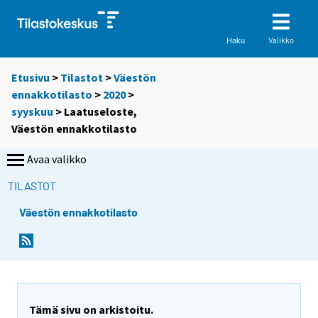
Valikko
Haku
Etusivu
>
Tilastot
>
Väestön
ennakkotilasto
>
2020
>
syyskuu
> Laatuseloste,
Väestön ennakkotilasto
Avaa valikko
TILASTOT
Väestön ennakkotilasto
Tämä sivu on arkistoitu.