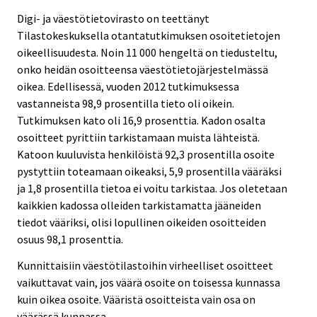
Digi- ja väestötietovirasto on teettänyt
Tilastokeskuksella otantatutkimuksen osoitetietojen
oikeellisuudesta. Noin 11 000 hengeltä on tiedusteltu,
onko heidän osoitteensa väestötietojärjestelmässä
oikea. Edellisessä, vuoden 2012 tutkimuksessa
vastanneista 98,9 prosentilla tieto oli oikein.
Tutkimuksen kato oli 16,9 prosenttia. Kadon osalta
osoitteet pyrittiin tarkistamaan muista lähteistä.
Katoon kuuluvista henkilöistä 92,3 prosentilla osoite
pystyttiin toteamaan oikeaksi, 5,9 prosentilla vääräksi
ja 1,8 prosentilla tietoa ei voitu tarkistaa. Jos oletetaan
kaikkien kadossa olleiden tarkistamatta jääneiden
tiedot vääriksi, olisi lopullinen oikeiden osoitteiden
osuus 98,1 prosenttia.
Kunnittaisiin väestötilastoihin virheelliset osoitteet
vaikuttavat vain, jos väärä osoite on toisessa kunnassa
kuin oikea osoite. Vääristä osoitteista vain osa on
väärässä kunnassa.