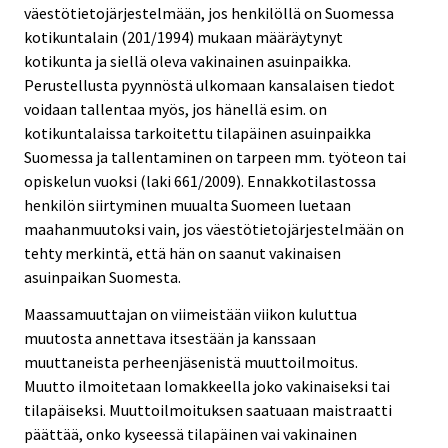
väestötietojärjestelmään, jos henkilöllä on Suomessa
kotikuntalain (201/1994) mukaan määräytynyt
kotikunta ja siellä oleva vakinainen asuinpaikka.
Perustellusta pyynnöstä ulkomaan kansalaisen tiedot
voidaan tallentaa myös, jos hänellä esim. on
kotikuntalaissa tarkoitettu tilapäinen asuinpaikka
Suomessa ja tallentaminen on tarpeen mm. työteon tai
opiskelun vuoksi (laki 661/2009). Ennakkotilastossa
henkilön siirtyminen muualta Suomeen luetaan
maahanmuutoksi vain, jos väestötietojärjestelmään on
tehty merkintä, että hän on saanut vakinaisen
asuinpaikan Suomesta.
Maassamuuttajan on viimeistään viikon kuluttua
muutosta annettava itsestään ja kanssaan
muuttaneista perheenjäsenistä muuttoilmoitus.
Muutto ilmoitetaan lomakkeella joko vakinaiseksi tai
tilapäiseksi. Muuttoilmoituksen saatuaan maistraatti
päättää, onko kyseessä tilapäinen vai vakinainen