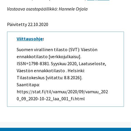
Vastaava osastopäällikkö: Hannele Orjala
Päivitetty 22.10.2020
Viittausohje
:
Suomen virallinen tilasto (SVT): Väestön
ennakkotilasto [verkkojulkaisu].
ISSN=1798-8381.
Syyskuu
2020, Laatuseloste,
Väestön ennakkotilasto . Helsinki:
Tilastokeskus [viitattu: 8.8.2026].
Saantitapa:
https://stat.fi/til/vamuu/2020/09/vamuu_202
0_09_2020-10-22_laa_001_fi.html