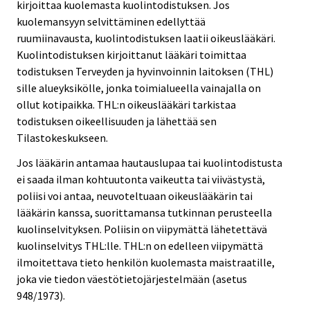
kirjoittaa kuolemasta kuolintodistuksen. Jos
kuolemansyyn selvittäminen edellyttää
ruumiinavausta, kuolintodistuksen laatii oikeuslääkäri.
Kuolintodistuksen kirjoittanut lääkäri toimittaa
todistuksen Terveyden ja hyvinvoinnin laitoksen (THL)
sille alueyksikölle, jonka toimialueella vainajalla on
ollut kotipaikka. THL:n oikeuslääkäri tarkistaa
todistuksen oikeellisuuden ja lähettää sen
Tilastokeskukseen.
Jos lääkärin antamaa hautauslupaa tai kuolintodistusta
ei saada ilman kohtuutonta vaikeutta tai viivästystä,
poliisi voi antaa, neuvoteltuaan oikeuslääkärin tai
lääkärin kanssa, suorittamansa tutkinnan perusteella
kuolinselvityksen. Poliisin on viipymättä lähetettävä
kuolinselvitys THL:lle. THL:n on edelleen viipymättä
ilmoitettava tieto henkilön kuolemasta maistraatille,
joka vie tiedon väestötietojärjestelmään (asetus
948/1973).