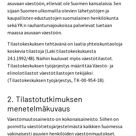
asuvaan väestöön, elleivät ole Suomen kansalaisia. Sen
sijaan Suomen ulkomailla olevien lähetystöjen ja
kaupallisten edustustojen suomalainen henkilökunta
sekä YK:n rauhanturvajoukoissa palvelevat luetaan
maassa asuvaan väestöön.
Tilastokeskuksen tehtävänä on laatia yhteiskuntaoloja
koskevia tilastoja (Laki tilastokeskuksesta
24.1.1992/48). Näihin kuuluvat myös väestötilastot.
Tilastokeskuksen työjärjestys määrittää Väestö- ja
elinolotilastot väestötilastojen tekijäksi
(Tilastokeskuksen työjärjestys, TK-00-954-18).
2. Tilastotutkimuksen
menetelmäkuvaus
Väestömuutosaineisto on kokonaisaineisto. Siihen on
poimittu väestötietojärjestelmästä kaikkien Suomessa
vakinaisesti asuvien henkilöiden väestönmuutokset.