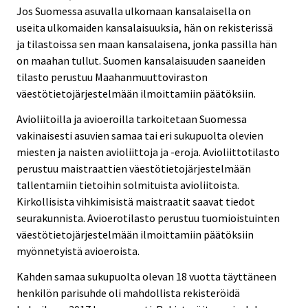
Jos Suomessa asuvalla ulkomaan kansalaisella on
useita ulkomaiden kansalaisuuksia, hän on rekisterissä
ja tilastoissa sen maan kansalaisena, jonka passilla hän
on maahan tullut. Suomen kansalaisuuden saaneiden
tilasto perustuu Maahanmuuttoviraston
väestötietojärjestelmään ilmoittamiin päätöksiin.
Avioliitoilla ja avioeroilla tarkoitetaan Suomessa
vakinaisesti asuvien samaa tai eri sukupuolta olevien
miesten ja naisten avioliittoja ja -eroja. Avioliittotilasto
perustuu maistraattien väestötietojärjestelmään
tallentamiin tietoihin solmituista avioliitoista.
Kirkollisista vihkimisistä maistraatit saavat tiedot
seurakunnista. Avioerotilasto perustuu tuomioistuinten
väestötietojärjestelmään ilmoittamiin päätöksiin
myönnetyistä avioeroista.
Kahden samaa sukupuolta olevan 18 vuotta täyttäneen
henkilön parisuhde oli mahdollista rekisteröidä