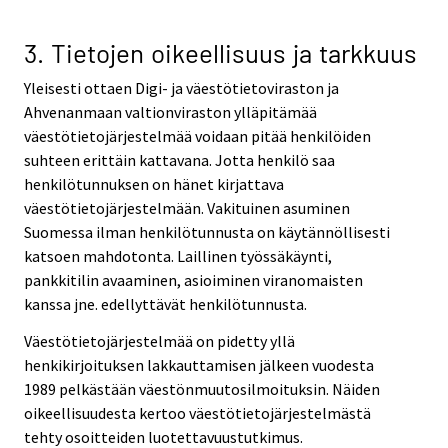
3. Tietojen oikeellisuus ja tarkkuus
Yleisesti ottaen Digi- ja väestötietoviraston ja
Ahvenanmaan valtionviraston ylläpitämää
väestötietojärjestelmää voidaan pitää henkilöiden
suhteen erittäin kattavana. Jotta henkilö saa
henkilötunnuksen on hänet kirjattava
väestötietojärjestelmään. Vakituinen asuminen
Suomessa ilman henkilötunnusta on käytännöllisesti
katsoen mahdotonta. Laillinen työssäkäynti,
pankkitilin avaaminen, asioiminen viranomaisten
kanssa jne. edellyttävät henkilötunnusta.
Väestötietojärjestelmää on pidetty yllä
henkikirjoituksen lakkauttamisen jälkeen vuodesta
1989 pelkästään väestönmuutosilmoituksin. Näiden
oikeellisuudesta kertoo väestötietojärjestelmästä
tehty osoitteiden luotettavuustutkimus.