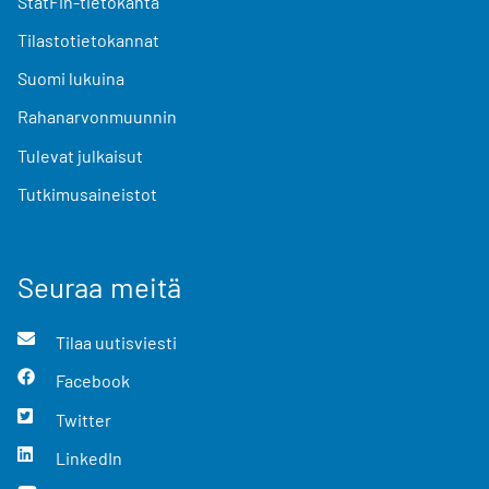
StatFin-tietokanta
Tilastotietokannat
Suomi lukuina
Rahanarvonmuunnin
Tulevat julkaisut
Tutkimusaineistot
Seuraa meitä
Tilaa uutisviesti
Facebook
Twitter
LinkedIn