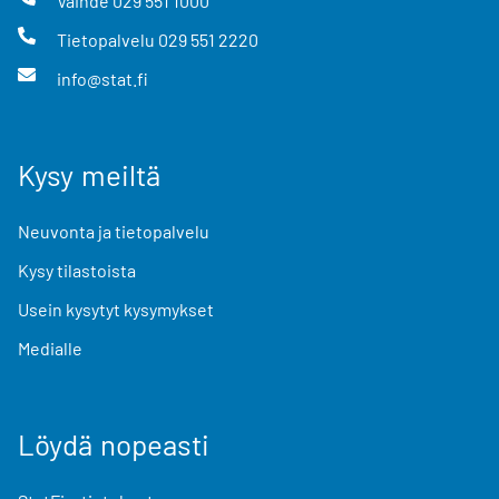
Vaihde
029 551 1000
Tietopalvelu
029 551 2220
info@stat.fi
Kysy meiltä
Neuvonta ja tietopalvelu
Kysy tilastoista
Usein kysytyt kysymykset
Medialle
Löydä nopeasti