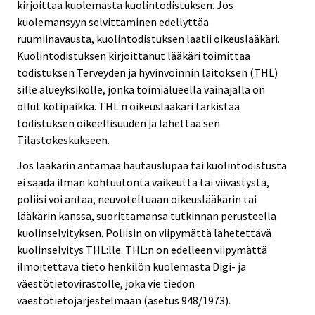
kirjoittaa kuolemasta kuolintodistuksen. Jos
kuolemansyyn selvittäminen edellyttää
ruumiinavausta, kuolintodistuksen laatii oikeuslääkäri.
Kuolintodistuksen kirjoittanut lääkäri toimittaa
todistuksen Terveyden ja hyvinvoinnin laitoksen (THL)
sille alueyksikölle, jonka toimialueella vainajalla on
ollut kotipaikka. THL:n oikeuslääkäri tarkistaa
todistuksen oikeellisuuden ja lähettää sen
Tilastokeskukseen.
Jos lääkärin antamaa hautauslupaa tai kuolintodistusta
ei saada ilman kohtuutonta vaikeutta tai viivästystä,
poliisi voi antaa, neuvoteltuaan oikeuslääkärin tai
lääkärin kanssa, suorittamansa tutkinnan perusteella
kuolinselvityksen. Poliisin on viipymättä lähetettävä
kuolinselvitys THL:lle. THL:n on edelleen viipymättä
ilmoitettava tieto henkilön kuolemasta Digi- ja
väestötietovirastolle, joka vie tiedon
väestötietojärjestelmään (asetus 948/1973).