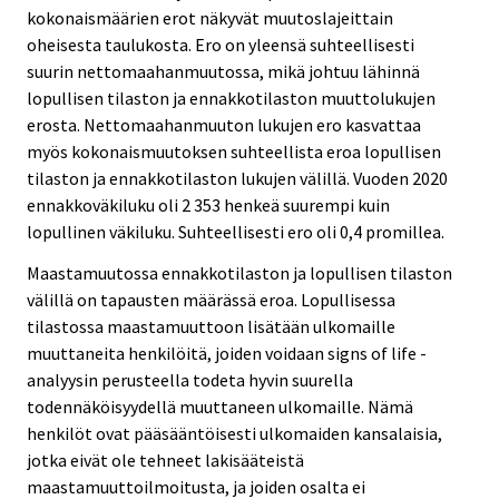
kokonaismäärien erot näkyvät muutoslajeittain
oheisesta taulukosta. Ero on yleensä suhteellisesti
suurin nettomaahanmuutossa, mikä johtuu lähinnä
lopullisen tilaston ja ennakkotilaston muuttolukujen
erosta. Nettomaahanmuuton lukujen ero kasvattaa
myös kokonaismuutoksen suhteellista eroa lopullisen
tilaston ja ennakkotilaston lukujen välillä. Vuoden 2020
ennakkoväkiluku oli 2 353 henkeä suurempi kuin
lopullinen väkiluku. Suhteellisesti ero oli 0,4 promillea.
Maastamuutossa ennakkotilaston ja lopullisen tilaston
välillä on tapausten määrässä eroa. Lopullisessa
tilastossa maastamuuttoon lisätään ulkomaille
muuttaneita henkilöitä, joiden voidaan signs of life -
analyysin perusteella todeta hyvin suurella
todennäköisyydellä muuttaneen ulkomaille. Nämä
henkilöt ovat pääsääntöisesti ulkomaiden kansalaisia,
jotka eivät ole tehneet lakisääteistä
maastamuuttoilmoitusta, ja joiden osalta ei