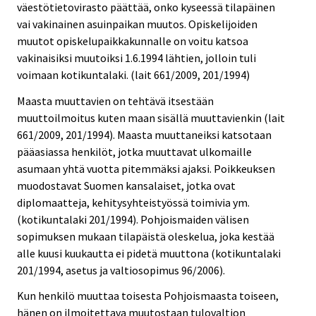
väestötietovirasto päättää, onko kyseessä tilapäinen
vai vakinainen asuinpaikan muutos. Opiskelijoiden
muutot opiskelupaikkakunnalle on voitu katsoa
vakinaisiksi muutoiksi 1.6.1994 lähtien, jolloin tuli
voimaan kotikuntalaki. (lait 661/2009, 201/1994)
Maasta muuttavien on tehtävä itsestään
muuttoilmoitus kuten maan sisällä muuttavienkin (lait
661/2009, 201/1994). Maasta muuttaneiksi katsotaan
pääasiassa henkilöt, jotka muuttavat ulkomaille
asumaan yhtä vuotta pitemmäksi ajaksi. Poikkeuksen
muodostavat Suomen kansalaiset, jotka ovat
diplomaatteja, kehitysyhteistyössä toimivia ym.
(kotikuntalaki 201/1994). Pohjoismaiden välisen
sopimuksen mukaan tilapäistä oleskelua, joka kestää
alle kuusi kuukautta ei pidetä muuttona (kotikuntalaki
201/1994, asetus ja valtiosopimus 96/2006).
Kun henkilö muuttaa toisesta Pohjoismaasta toiseen,
hänen on ilmoitettava muutostaan tulovaltion