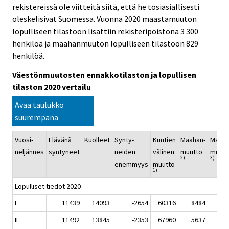
rekistereissä ole viitteitä siitä, että he tosiasiallisesti
oleskelisivat Suomessa. Vuonna 2020 maastamuuton
lopulliseen tilastoon lisättiin rekisteripoistona 3 300
henkilöä ja maahanmuuton lopulliseen tilastoon 829
henkilöä.
Väestönmuutosten ennakkotilaston ja lopullisen
tilaston 2020 vertailu
Avaa taulukko
suurempana
Vuosi-
Elävänä
Kuolleet
Synty-
Kuntien
Maahan-
Maast
neljännes
syntyneet
neiden
välinen
muutto
muutt
2)
3)
enemmyys
muutto
1)
Lopulliset tiedot 2020
I
11439
14093
-2654
60316
8484
39
II
11492
13845
-2353
67960
5637
25