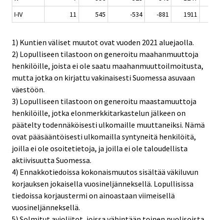
I-IV
11
545
-534
-881
1911
34
1) Kuntien väliset muutot ovat vuoden 2021 aluejaolla.
2) Lopulliseen tilastoon on generoitu maahanmuuttoja
henkilöille, joista ei ole saatu maahanmuuttoilmoitusta,
mutta jotka on kirjattu vakinaisesti Suomessa asuvaan
väestöön.
3) Lopulliseen tilastoon on generoitu maastamuuttoja
henkilöille, jotka elonmerkkitarkastelun jälkeen on
päätelty todennäköisesti ulkomaille muuttaneiksi. Nämä
ovat pääsääntöisesti ulkomailla syntyneitä henkilöitä,
joilla ei ole osoitetietoja, ja joilla ei ole taloudellista
aktiivisuutta Suomessa.
4) Ennakkotiedoissa kokonaismuutos sisältää väkiluvun
korjauksen jokaisella vuosineljänneksellä. Lopullisissa
tiedoissa korjaustermi on ainoastaan viimeisellä
vuosineljänneksellä.
5) Solmitut avioliitot, joissa vähintään toinen puolisoista