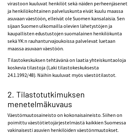
virastoon kuuluvat henkilöt sekä näiden perheenjäsenet
ja henkilökohtainen palveluskunta eivät kuulu maassa
asuvaan väestöön, elleivät ole Suomen kansalaisia. Sen
sijaan Suomen ulkomailla olevien lähetystöjen ja
kaupallisten edustustojen suomalainen henkilökunta
sekä YK:n rauhanturvajoukoissa palvelevat luetaan
maassa asuvaan väestöön.
Tilastokeskuksen tehtävänä on laatia yhteiskuntaoloja
koskevia tilastoja (Laki tilastokeskuksesta
24.1.1992/48). Näihin kuuluvat myös väestötilastot.
2. Tilastotutkimuksen
menetelmäkuvaus
Väestömuutosaineisto on kokonaisaineisto. Siihen on
poimittu väestötietojärjestelmästä kaikkien Suomessa
vakinaisesti asuvien henkilöiden väestönmuutokset.