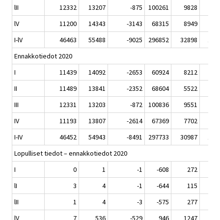
lII
12332
13207
-875
100261
9828
50
lV
11200
14343
-3143
68315
8949
34
I-lV
46463
55488
-9025
296852
32898
150
Ennakkotiedot 2020
I
11439
14092
-2653
60924
8212
31
II
11489
13841
-2352
68604
5522
18
III
12331
13203
-872
100836
9551
42
IV
11193
13807
-2614
67369
7702
23
I-IV
46452
54943
-8491
297733
30987
116
Lopulliset tiedot – ennakkotiedot 2020
I
0
1
-1
-608
272
8
lI
3
4
-1
-644
115
7
lII
1
4
-3
-575
277
8
lV
7
536
-529
946
1247
11