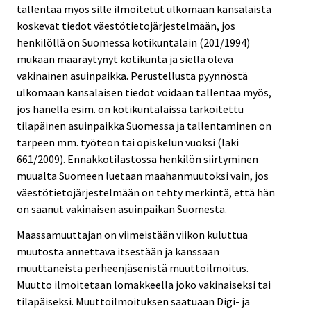
tallentaa myös sille ilmoitetut ulkomaan kansalaista
koskevat tiedot väestötietojärjestelmään, jos
henkilöllä on Suomessa kotikuntalain (201/1994)
mukaan määräytynyt kotikunta ja siellä oleva
vakinainen asuinpaikka. Perustellusta pyynnöstä
ulkomaan kansalaisen tiedot voidaan tallentaa myös,
jos hänellä esim. on kotikuntalaissa tarkoitettu
tilapäinen asuinpaikka Suomessa ja tallentaminen on
tarpeen mm. työteon tai opiskelun vuoksi (laki
661/2009). Ennakkotilastossa henkilön siirtyminen
muualta Suomeen luetaan maahanmuutoksi vain, jos
väestötietojärjestelmään on tehty merkintä, että hän
on saanut vakinaisen asuinpaikan Suomesta.
Maassamuuttajan on viimeistään viikon kuluttua
muutosta annettava itsestään ja kanssaan
muuttaneista perheenjäsenistä muuttoilmoitus.
Muutto ilmoitetaan lomakkeella joko vakinaiseksi tai
tilapäiseksi. Muuttoilmoituksen saatuaan Digi- ja