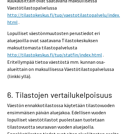
kuukausittain ovat saatavana maksullisessa
Väestötilastopalvelussa
http://tilastokeskus.fi/tup/vaestotilastopalvelu/index.
html
.
Lopulliset väestönmuutosten perustiedot eri
aluejaoilla ovat saatavana Tilastokeskuksen
maksuttomasta tilastopalvelusta
http://tilastokeskus.fi/tup/statfin/index.html
.
Eritellympää tietoa väestöstä mm. kunnan osa-
alueittain on maksullisessa Väestötilastopalvelussa
(linkki yllä).
6. Tilastojen vertailukelpoisuus
Väestön ennakkotilastossa käytetään tilastovuoden
ensimmäisen päivän aluejakoa. Edellisen vuoden
lopulliset väestötilastot puolestaan tuotetaan
tilastovuotta seuraavan vuoden aluejaolla.
Ennakkotilaston tiedot ovat siten alueliitosten osalta