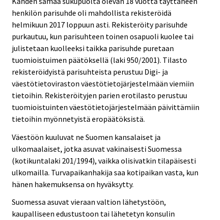
Kahden samaa sukupuolta olevan 18 vuotta täyttäneen
henkilön parisuhde oli mahdollista rekisteröidä
helmikuun 2017 loppuun asti. Rekisteröity parisuhde
purkautuu, kun parisuhteen toinen osapuoli kuolee tai
julistetaan kuolleeksi taikka parisuhde puretaan
tuomioistuimen päätöksellä (laki 950/2001). Tilasto
rekisteröidyistä parisuhteista perustuu Digi- ja
väestötietoviraston väestötietojärjestelmään viemiin
tietoihin. Rekisteröityjen parien erotilasto perustuu
tuomioistuinten väestötietojärjestelmään päivittämiin
tietoihin myönnetyistä eropäätöksistä.
Väestöön kuuluvat ne Suomen kansalaiset ja
ulkomaalaiset, jotka asuvat vakinaisesti Suomessa
(kotikuntalaki 201/1994), vaikka olisivatkin tilapäisesti
ulkomailla. Turvapaikanhakija saa kotipaikan vasta, kun
hänen hakemuksensa on hyväksytty.
Suomessa asuvat vieraan valtion lähetystöön,
kaupalliseen edustustoon tai lähetetyn konsulin