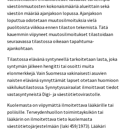
väestönmuutosten kokonaismääriä alueittain sekä
väestön määrää ajanjakson lopussa. Ajanjakson
loputtua odotetaan muutosilmoituksia vielä
puolitoista viikkoa ennen tilaston tekemistä. Tätä
kauemmin viipyneet muutosilmoitukset tilastoidaan
seuraavassa tilastossa oikeaan tapahtuma-
ajankohtaan.
Tilastossa elävänä syntyneellä tarkoitetaan lasta, joka
syntymän jälkeen hengitti tai osoitti muita
elonmerkkejä. Vain Suomessa vakinaisesti asuvien
naisten elävänä synnyttämät lapset otetaan huomioon
väkilukutilastossa. Synnytyssairaalat ilmoittavat tiedot
vastasyntyneistä Digi- ja väestötietovirastolle.
Kuolemasta on viipymättä ilmoitettava lääkärille tai
poliisille. Terveydenhuollon toimintayksikön tai
lääkärin on ilmoitettava tieto kuolemasta
väestötietojärjestelmään (laki 459/1973). Lääkäri