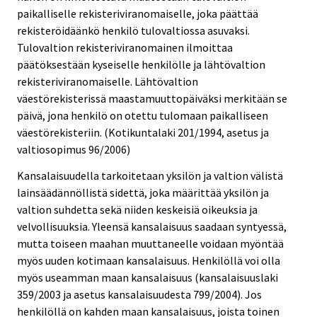
paikalliselle rekisteriviranomaiselle, joka päättää
rekisteröidäänkö henkilö tulovaltiossa asuvaksi.
Tulovaltion rekisteriviranomainen ilmoittaa
päätöksestään kyseiselle henkilölle ja lähtövaltion
rekisteriviranomaiselle. Lähtövaltion
väestörekisterissä maastamuuttopäiväksi merkitään se
päivä, jona henkilö on otettu tulomaan paikalliseen
väestörekisteriin. (Kotikuntalaki 201/1994, asetus ja
valtiosopimus 96/2006)
Kansalaisuudella tarkoitetaan yksilön ja valtion välistä
lainsäädännöllistä sidettä, joka määrittää yksilön ja
valtion suhdetta sekä niiden keskeisiä oikeuksia ja
velvollisuuksia. Yleensä kansalaisuus saadaan syntyessä,
mutta toiseen maahan muuttaneelle voidaan myöntää
myös uuden kotimaan kansalaisuus. Henkilöllä voi olla
myös useamman maan kansalaisuus (kansalaisuuslaki
359/2003 ja asetus kansalaisuudesta 799/2004). Jos
henkilöllä on kahden maan kansalaisuus, joista toinen