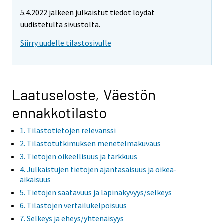
5.4.2022 jälkeen julkaistut tiedot löydät
uudistetulta sivustolta.
Siirry uudelle tilastosivulle
Laatuseloste, Väestön
ennakkotilasto
1. Tilastotietojen relevanssi
2. Tilastotutkimuksen menetelmäkuvaus
3. Tietojen oikeellisuus ja tarkkuus
4. Julkaistujen tietojen ajantasaisuus ja oikea-
aikaisuus
5. Tietojen saatavuus ja läpinäkyvyys/selkeys
6. Tilastojen vertailukelpoisuus
7. Selkeys ja eheys/yhtenäisyys