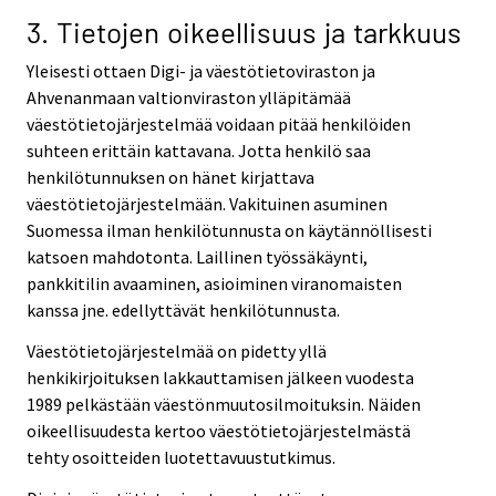
3. Tietojen oikeellisuus ja tarkkuus
Yleisesti ottaen Digi- ja väestötietoviraston ja
Ahvenanmaan valtionviraston ylläpitämää
väestötietojärjestelmää voidaan pitää henkilöiden
suhteen erittäin kattavana. Jotta henkilö saa
henkilötunnuksen on hänet kirjattava
väestötietojärjestelmään. Vakituinen asuminen
Suomessa ilman henkilötunnusta on käytännöllisesti
katsoen mahdotonta. Laillinen työssäkäynti,
pankkitilin avaaminen, asioiminen viranomaisten
kanssa jne. edellyttävät henkilötunnusta.
Väestötietojärjestelmää on pidetty yllä
henkikirjoituksen lakkauttamisen jälkeen vuodesta
1989 pelkästään väestönmuutosilmoituksin. Näiden
oikeellisuudesta kertoo väestötietojärjestelmästä
tehty osoitteiden luotettavuustutkimus.