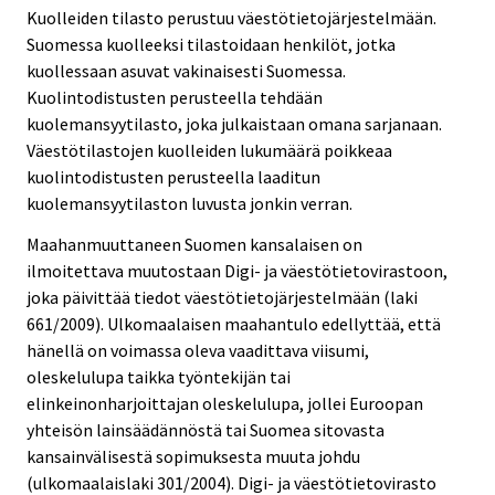
Kuolleiden tilasto perustuu väestötietojärjestelmään.
Suomessa kuolleeksi tilastoidaan henkilöt, jotka
kuollessaan asuvat vakinaisesti Suomessa.
Kuolintodistusten perusteella tehdään
kuolemansyytilasto, joka julkaistaan omana sarjanaan.
Väestötilastojen kuolleiden lukumäärä poikkeaa
kuolintodistusten perusteella laaditun
kuolemansyytilaston luvusta jonkin verran.
Maahanmuuttaneen Suomen kansalaisen on
ilmoitettava muutostaan Digi- ja väestötietovirastoon,
joka päivittää tiedot väestötietojärjestelmään (laki
661/2009). Ulkomaalaisen maahantulo edellyttää, että
hänellä on voimassa oleva vaadittava viisumi,
oleskelulupa taikka työntekijän tai
elinkeinonharjoittajan oleskelulupa, jollei Euroopan
yhteisön lainsäädännöstä tai Suomea sitovasta
kansainvälisestä sopimuksesta muuta johdu
(ulkomaalaislaki 301/2004). Digi- ja väestötietovirasto