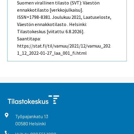
Suomen virallinen tilasto (SVT): Väestön
ennakkotilasto [verkkojulkaisu].
ISSN=1798-8381.
Joulukuu
2021, Laatuseloste,
Väestön ennakkotilasto . Helsinki:
Tilastokeskus [viitattu: 6.8.2026].
Saantitapa:
https://stat.fi/til/vamuu/2021/12/vamuu_202
1_12_2022-01-27_laa_001_fi.html
Työpajankatu
13
00580
Helsinki