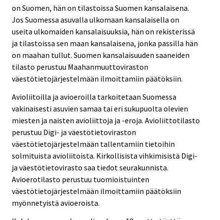
on Suomen, hän on tilastoissa Suomen kansalaisena.
Jos Suomessa asuvalla ulkomaan kansalaisella on
useita ulkomaiden kansalaisuuksia, hän on rekisterissä
ja tilastoissa sen maan kansalaisena, jonka passilla hän
on maahan tullut. Suomen kansalaisuuden saaneiden
tilasto perustuu Maahanmuuttoviraston
väestötietojärjestelmään ilmoittamiin päätöksiin.
Avioliitoilla ja avioeroilla tarkoitetaan Suomessa
vakinaisesti asuvien samaa tai eri sukupuolta olevien
miesten ja naisten avioliittoja ja -eroja. Avioliittotilasto
perustuu Digi- ja väestötietoviraston
väestötietojärjestelmään tallentamiin tietoihin
solmituista avioliitoista. Kirkollisista vihkimisistä Digi-
ja väestötietovirasto saa tiedot seurakunnista.
Avioerotilasto perustuu tuomioistuinten
väestötietojärjestelmään ilmoittamiin päätöksiin
myönnetyistä avioeroista.