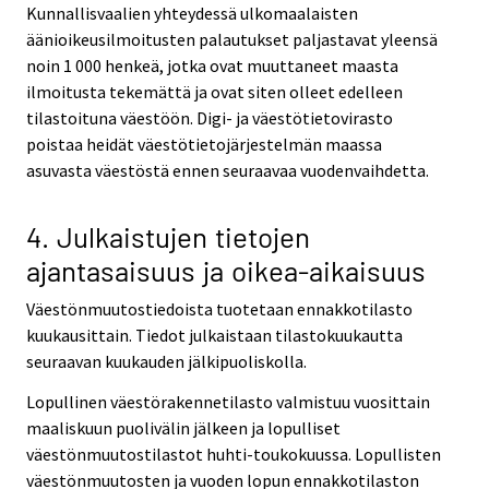
Kunnallisvaalien yhteydessä ulkomaalaisten
äänioikeusilmoitusten palautukset paljastavat yleensä
noin 1 000 henkeä, jotka ovat muuttaneet maasta
ilmoitusta tekemättä ja ovat siten olleet edelleen
tilastoituna väestöön. Digi- ja väestötietovirasto
poistaa heidät väestötietojärjestelmän maassa
asuvasta väestöstä ennen seuraavaa vuodenvaihdetta.
4. Julkaistujen tietojen
ajantasaisuus ja oikea-aikaisuus
Väestönmuutostiedoista tuotetaan ennakkotilasto
kuukausittain. Tiedot julkaistaan tilastokuukautta
seuraavan kuukauden jälkipuoliskolla.
Lopullinen väestörakennetilasto valmistuu vuosittain
maaliskuun puolivälin jälkeen ja lopulliset
väestönmuutostilastot huhti-toukokuussa. Lopullisten
väestönmuutosten ja vuoden lopun ennakkotilaston