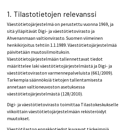
1. Tilastotietojen relevanssi
Väestötietojärjestelmä on perustettu vuonna 1969, ja
sitä ylläpitävät Digi- ja väestötietovirasto ja
Ahvenanmaan valtionvirasto. Suomen viimeinen
henkikirjoitus tehtiin 1.1.1989. Väestötietojärjestelmää
päivitetään muutosilmoituksin.
Väestötietojärjestelmään tallennettavat tiedot
määrittelee laki väestötietojärjestelmästä ja Digi- ja
väestötietoviraston varmennepalveluista (661/2009).
Tarkempia säännöksiä tietojen tallentamisesta
annetaan valtioneuvoston asetuksessa
väestötietojärjestelmästä (128/2010).
Digi- ja väestötietovirasto toimittaa Tilastokeskukselle
viikoittain väestötietojärjestelmään rekisteröidyt
muutokset.
Väestötilaston ennakkotiedot kuvaavat tärkeimpiä