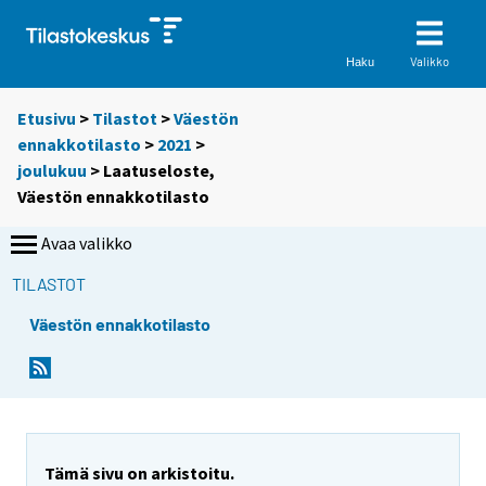
Valikko
Haku
Etusivu
>
Tilastot
>
Väestön
ennakkotilasto
>
2021
>
joulukuu
> Laatuseloste,
Väestön ennakkotilasto
Avaa valikko
TILASTOT
Väestön ennakkotilasto
Tämä sivu on arkistoitu.