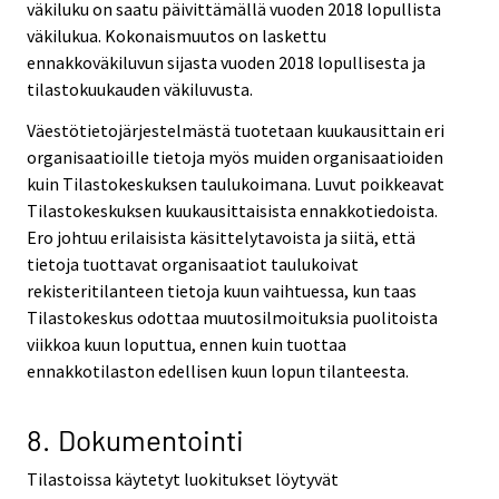
väkiluku on saatu päivittämällä vuoden 2018 lopullista
väkilukua. Kokonaismuutos on laskettu
ennakkoväkiluvun sijasta vuoden 2018 lopullisesta ja
tilastokuukauden väkiluvusta.
Väestötietojärjestelmästä tuotetaan kuukausittain eri
organisaatioille tietoja myös muiden organisaatioiden
kuin Tilastokeskuksen taulukoimana. Luvut poikkeavat
Tilastokeskuksen kuukausittaisista ennakkotiedoista.
Ero johtuu erilaisista käsittelytavoista ja siitä, että
tietoja tuottavat organisaatiot taulukoivat
rekisteritilanteen tietoja kuun vaihtuessa, kun taas
Tilastokeskus odottaa muutosilmoituksia puolitoista
viikkoa kuun loputtua, ennen kuin tuottaa
ennakkotilaston edellisen kuun lopun tilanteesta.
8. Dokumentointi
Tilastoissa käytetyt luokitukset löytyvät