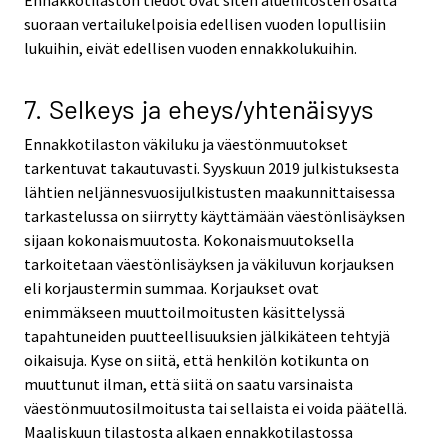
suoraan vertailukelpoisia edellisen vuoden lopullisiin
lukuihin, eivät edellisen vuoden ennakkolukuihin.
7. Selkeys ja eheys/yhtenäisyys
Ennakkotilaston väkiluku ja väestönmuutokset
tarkentuvat takautuvasti. Syyskuun 2019 julkistuksesta
lähtien neljännesvuosijulkistusten maakunnittaisessa
tarkastelussa on siirrytty käyttämään väestönlisäyksen
sijaan kokonaismuutosta. Kokonaismuutoksella
tarkoitetaan väestönlisäyksen ja väkiluvun korjauksen
eli korjaustermin summaa. Korjaukset ovat
enimmäkseen muuttoilmoitusten käsittelyssä
tapahtuneiden puutteellisuuksien jälkikäteen tehtyjä
oikaisuja. Kyse on siitä, että henkilön kotikunta on
muuttunut ilman, että siitä on saatu varsinaista
väestönmuutosilmoitusta tai sellaista ei voida päätellä.
Maaliskuun tilastosta alkaen ennakkotilastossa