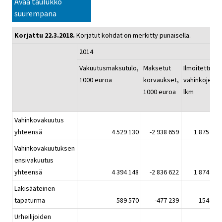
Avaa taulukko
suurempana
Korjattu 22.3.2018.
Korjatut kohdat on merkitty punaisella.
2014
Vakuutusmaksutulo,
Maksetut
Ilmoitettujen
1000 euroa
korvaukset,
vahinkojen
1000 euroa
lkm
Vahinkovakuutus
yhteensä
4 529 130
-2 938 659
1 875 436
Vahinkovakuutuksen
ensivakuutus
yhteensä
4 394 148
-2 836 622
1 874 647
Lakisääteinen
tapaturma
589 570
-477 239
154 354
Urheilijoiden