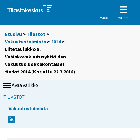
Valikko
Haku
Etusivu
>
Tilastot
>
Vakuutustoiminta
>
2014
>
Liitetaulukko 8.
Vahinkovakuutusyhtiöiden
vakuutusluokkakohtaiset
tiedot 2014 (Korjattu 22.3.2018)
Avaa valikko
TILASTOT
Vakuutustoiminta