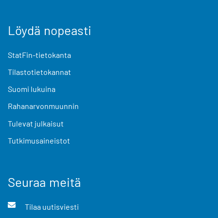
Löydä nopeasti
StatFin-tietokanta
Tilastotietokannat
Suomi lukuina
Rahanarvonmuunnin
Tulevat julkaisut
Tutkimusaineistot
Seuraa meitä
Tilaa uutisviesti