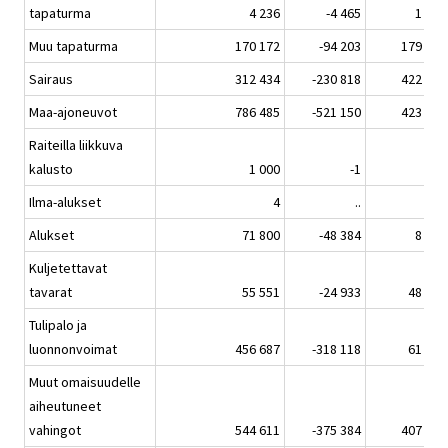
tapaturma
4 236
-4 465
1 373
Muu tapaturma
170 172
-94 203
179 364
Sairaus
312 434
-230 818
422 016
Maa-ajoneuvot
786 485
-521 150
423 304
Raiteilla liikkuva
kalusto
1 000
-1
..
Ilma-alukset
4
..
..
Alukset
71 800
-48 384
8 314
Kuljetettavat
tavarat
55 551
-24 933
48 046
Tulipalo ja
luonnonvoimat
456 687
-318 118
61 007
Muut omaisuudelle
aiheutuneet
vahingot
544 611
-375 384
407 970