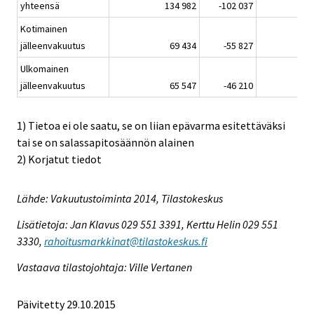
yhteensä
134 982
-102 037
789
Kotimainen
jälleenvakuutus
69 434
-55 827
105
Ulkomainen
jälleenvakuutus
65 547
-46 210
684
1) Tietoa ei ole saatu, se on liian epävarma esitettäväksi
tai se on salassapitosäännön alainen
2) Korjatut tiedot
Lähde: Vakuutustoiminta 2014, Tilastokeskus
Lisätietoja: Jan Klavus 029 551 3391, Kerttu Helin 029 551
3330,
rahoitusmarkkinat@tilastokeskus.fi
Vastaava tilastojohtaja: Ville Vertanen
Päivitetty 29.10.2015