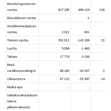
Moottoriajoneuvon
vastuu
827 295
-496 239
126 504
Ilma-aluksen vastuu
..
-1
..
Vesiliikennealuksen
vastuu
2 021
-381
61
Yleinen vastuu
392 013
-142 206
23 996
Luotto
9 096
-1 460
157
Takaus
17 776
-3 186
76
Muut
varallisuusvahingot
66 265
-42 507
3 477
Oikeusturva
87 132
-55 947
14 628
Matka-apu
..
..
..
Vahinkovakuutuksen
tuleva
jälleenvakuutus