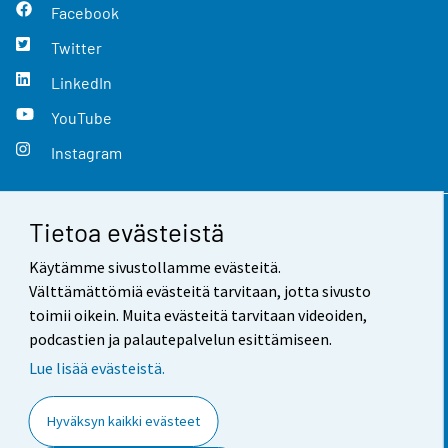
Facebook
Twitter
LinkedIn
YouTube
Instagram
Tietoa evästeistä
Yhteystiedot
Käytämme sivustollamme evästeitä.
Palaute
Välttämättömiä evästeitä tarvitaan, jotta sivusto
toimii oikein. Muita evästeitä tarvitaan videoiden,
Käyttöehdot
podcastien ja palautepalvelun esittämiseen.
Tietosuoja
Lue lisää evästeistä.
Saavutettavuus
Hyväksyn kaikki evästeet
Tietoa sivustosta