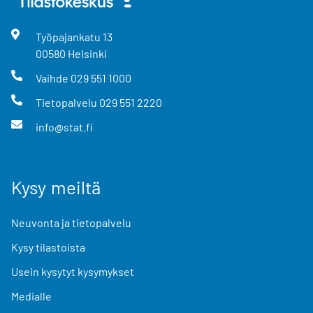
Työpajankatu
13
00580
Helsinki
Vaihde
029 551 1000
Tietopalvelu
029 551 2220
info@stat.fi
Kysy meiltä
Neuvonta ja tietopalvelu
Kysy tilastoista
Usein kysytyt kysymykset
Medialle