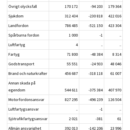
Övrigt olycksfall
170 172
-94 203
179 364
Sjukdom
312 434
-230 818
422 016
Landfordon
786 485
-521 150
423 304
Spårburna fordon
1 000
-1
..
Luftfartyg
4
..
..
Fartyg
71 800
-48 384
8 314
Godstransport
55 551
-24 933
48 046
Brand och naturkrafter
456 687
-318 118
61 007
Annan skada på
egendom
544 611
-375 384
407 970
Motorfordonsansvar
827 295
-496 239
126 504
Luftfartygsansvar
..
-1
..
Sjötrafikfartygsansvar
2 021
-381
61
Allmän ansvarighet
392 013
-142 206
23 996