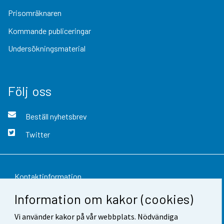
Prisomräknaren
Kommande publiceringar
Undersökningsmaterial
Följ oss
Beställ nyhetsbrev
Twitter
Kontaktinformation
Information om kakor (cookies)
Respons
Vi använder kakor på vår webbplats. Nödvändiga
Användarvillkor