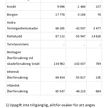
Kredit
9 096
-1 460
157
Borgen
17 776
-3 186
76
Andra
förmögenhetsskador
66 265
-42 507
3 477
Rättskydd
87 132
-55 947
14 628
Turistassistans
..
..
..
Mottagen
återförsäkring vid
skadeförsäkring totalt
134 982
-102 037
789
Inhemsk
återförsäkring
69 434
-55 827
105
Utländsk
återförsäkring
65 547
-46 210
684
1) Uppgift inte tillgänglig, alltför osäker för att anges