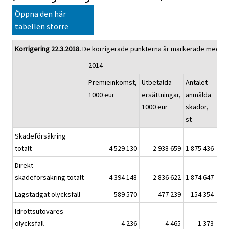
Öppna den här
tabellen större
Korrigering 22.3.2018.
De korrigerade punkterna är markerade med röt
2014
Premieinkomst,
Utbetalda
Antalet
Ant
1000 eur
ersättningar,
anmälda
ell
1000 eur
skador,
för
2
st
st
Skadeförsäkring
totalt
4 529 130
-2 938 659
1 875 436
Direkt
skadeförsäkring totalt
4 394 148
-2 836 622
1 874 647
Lagstadgat olycksfall
589 570
-477 239
154 354
Idrottsutövares
olycksfall
4 236
-4 465
1 373