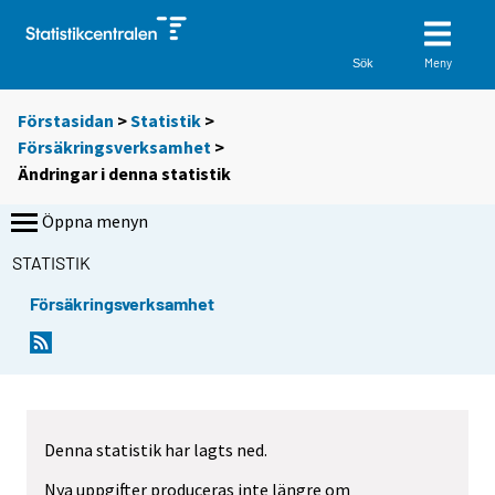
Meny
Sök
Förstasidan
>
Statistik
>
Försäkringsverksamhet
>
Ändringar i denna statistik
Öppna menyn
STATISTIK
Försäkringsverksamhet
Denna statistik har lagts ned.
Nya uppgifter produceras inte längre om