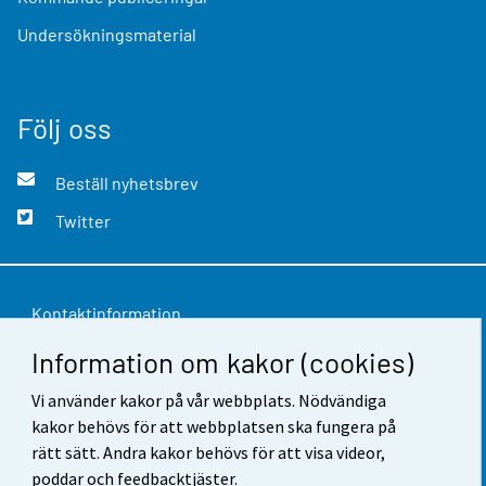
Undersökningsmaterial
Följ oss
Beställ nyhetsbrev
Twitter
Kontaktinformation
Information om kakor (cookies)
Respons
Vi använder kakor på vår webbplats. Nödvändiga
Användarvillkor
kakor behövs för att webbplatsen ska fungera på
Dataskydd
rätt sätt. Andra kakor behövs för att visa videor,
poddar och feedbacktjäster.