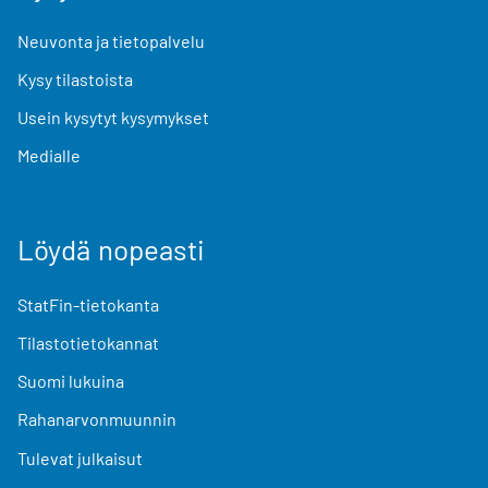
Neuvonta ja tietopalvelu
Kysy tilastoista
Usein kysytyt kysymykset
Medialle
Löydä nopeasti
StatFin-tietokanta
Tilastotietokannat
Suomi lukuina
Rahanarvonmuunnin
Tulevat julkaisut