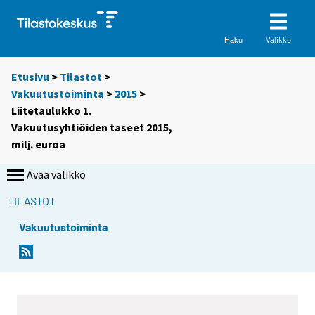
Valikko
Haku
Etusivu
>
Tilastot
>
Vakuutustoiminta
>
2015
>
Liitetaulukko 1.
Vakuutusyhtiöiden taseet 2015,
milj. euroa
Avaa valikko
TILASTOT
Vakuutustoiminta