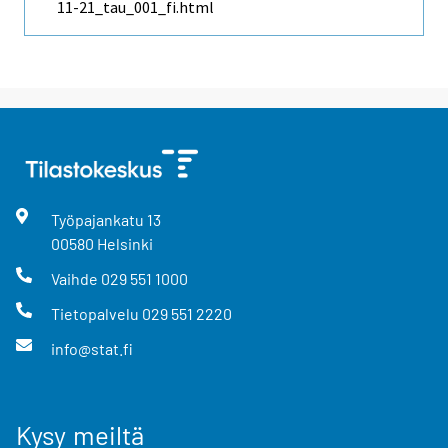
11-21_tau_001_fi.html
Työpajankatu
13
00580
Helsinki
Vaihde
029 551 1000
Tietopalvelu
029 551 2220
info@stat.fi
Kysy meiltä