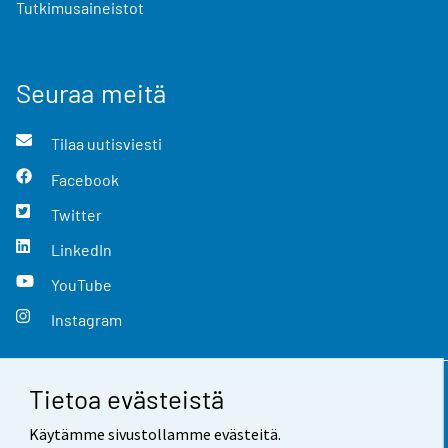
Tutkimusaineistot
Seuraa meitä
Tilaa uutisviesti
Facebook
Twitter
LinkedIn
YouTube
Instagram
Tietoa evästeistä
Yhteystiedot
Käytämme sivustollamme evästeitä.
Palaute