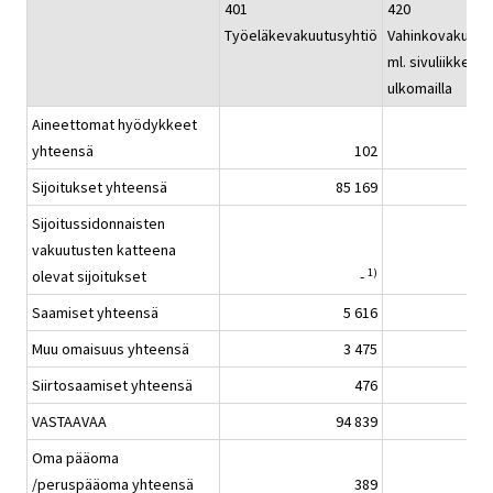
401
420
Työeläkevakuutusyhtiö
Vahinkovakuutu
ml. sivuliikkeet
ulkomailla
Aineettomat hyödykkeet
yhteensä
102
Sijoitukset yhteensä
85 169
Sijoitussidonnaisten
vakuutusten katteena
1)
olevat sijoitukset
-
Saamiset yhteensä
5 616
Muu omaisuus yhteensä
3 475
Siirtosaamiset yhteensä
476
VASTAAVAA
94 839
Oma pääoma
/peruspääoma yhteensä
389