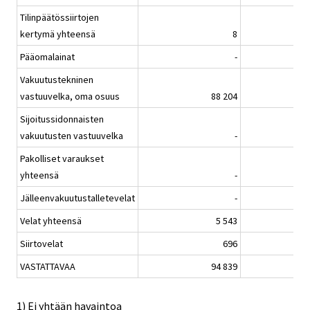
Tilinpäätössiirtojen
kertymä yhteensä
8
Pääomalainat
-
Vakuutustekninen
vastuuvelka, oma osuus
88 204
Sijoitussidonnaisten
vakuutusten vastuuvelka
-
Pakolliset varaukset
yhteensä
-
Jälleenvakuutustalletevelat
-
Velat yhteensä
5 543
Siirtovelat
696
VASTATTAVAA
94 839
1) Ei yhtään havaintoa