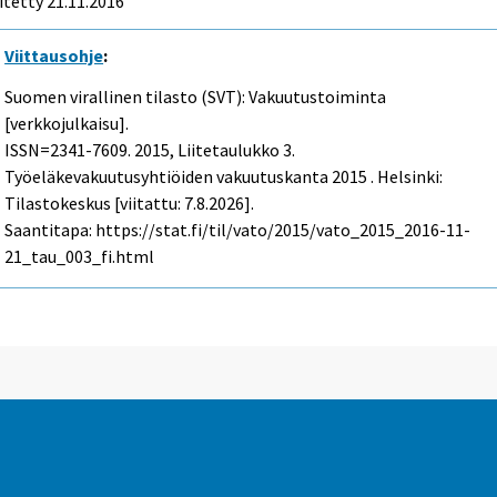
itetty 21.11.2016
Viittausohje
:
Suomen virallinen tilasto (SVT): Vakuutustoiminta
[verkkojulkaisu].
ISSN=2341-7609. 2015, Liitetaulukko 3.
Työeläkevakuutusyhtiöiden vakuutuskanta 2015 . Helsinki:
Tilastokeskus [viitattu: 7.8.2026].
Saantitapa: https://stat.fi/til/vato/2015/vato_2015_2016-11-
21_tau_003_fi.html