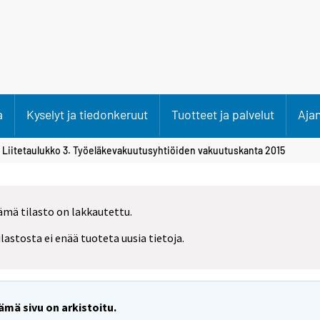
a
Kyselyt ja tiedonkeruut
Tuotteet ja palvelut
Aja
 Liitetaulukko 3. Työeläkevakuutusyhtiöiden vakuutuskanta 2015
ämä tilasto on lakkautettu.
ilastosta ei enää tuoteta uusia tietoja.
ämä sivu on arkistoitu.