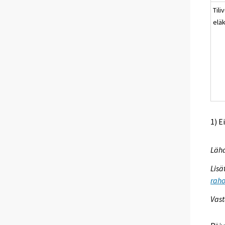
Til
elä
1) E
Lähd
Lisä
raho
Vast