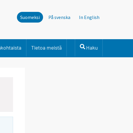
Suomeksi
På svenska
In English
nkohtaista
Tietoa meistä
Haku