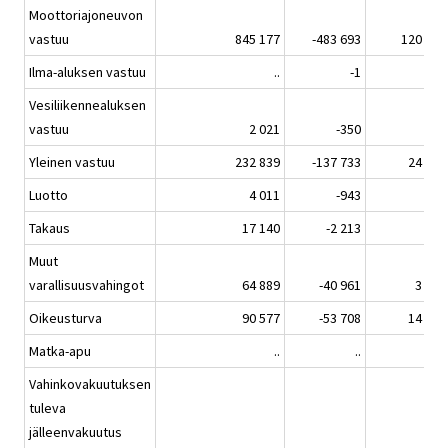
Moottoriajoneuvon
vastuu
845 177
-483 693
120 711
Ilma-aluksen vastuu
..
-1
..
Vesiliikennealuksen
vastuu
2 021
-350
57
Yleinen vastuu
232 839
-137 733
24 070
Luotto
4 011
-943
118
Takaus
17 140
-2 213
108
Muut
varallisuusvahingot
64 889
-40 961
3 609
Oikeusturva
90 577
-53 708
14 528
Matka-apu
..
..
..
Vahinkovakuutuksen
tuleva
jälleenvakuutus