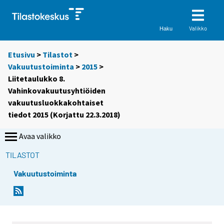
Valikko
Haku
Etusivu
>
Tilastot
>
Vakuutustoiminta
>
2015
>
Liitetaulukko 8.
Vahinkovakuutusyhtiöiden
vakuutusluokkakohtaiset
tiedot 2015 (Korjattu 22.3.2018)
Avaa valikko
TILASTOT
Vakuutustoiminta