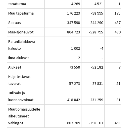
tapaturma
4 269
-4 521
1 231
Muu tapaturma
176 223
-98 995
175 269
Sairaus
347 598
-244 290
437 528
Maa-ajoneuvot
804 723
-528 795
439 057
Raiteilla liikkuva
kalusto
1 002
-4
..
Ilma-alukset
2
..
..
Alukset
73 558
-52 182
7 545
Kuljetettavat
tavarat
57 273
-27 831
51 374
Tulipalo ja
luonnonvoimat
418 842
-231 259
31 591
Muut omaisuudelle
aiheutuneet
vahingot
607 709
-398 103
458 081