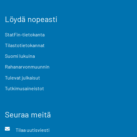
Löydä nopeasti
StatFin-tietokanta
Tilastotietokannat
Suomi lukuina
Rahanarvonmuunnin
Tulevat julkaisut
Tutkimusaineistot
Seuraa meitä
Tilaa uutisviesti