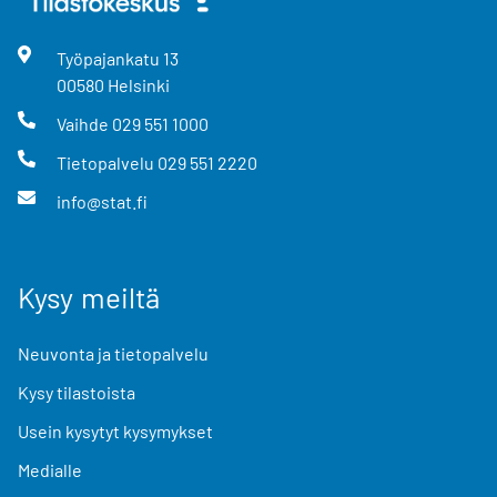
Työpajankatu
13
00580
Helsinki
Vaihde
029 551 1000
Tietopalvelu
029 551 2220
info@stat.fi
Kysy meiltä
Neuvonta ja tietopalvelu
Kysy tilastoista
Usein kysytyt kysymykset
Medialle