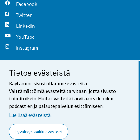
Facebook
Twitter
LinkedIn
YouTube
Instagram
Tietoa evästeistä
Yhteystiedot
Käytämme sivustollamme evästeitä.
Palaute
Välttämättömiä evästeitä tarvitaan, jotta sivusto
toimii oikein. Muita evästeitä tarvitaan videoiden,
Käyttöehdot
podcastien ja palautepalvelun esittämiseen.
Tietosuoja
Lue lisää evästeistä.
Saavutettavuus
Hyväksyn kaikki evästeet
Tietoa sivustosta