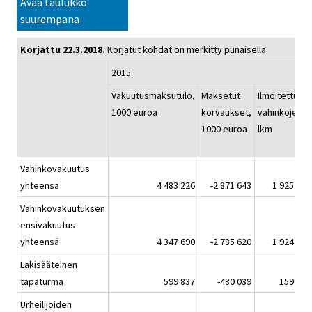
Avaa taulukko
suurempana
Korjattu 22.3.2018.
Korjatut kohdat on merkitty punaisella.
2015
Vakuutusmaksutulo,
Maksetut
Ilmoitettujen
1000 euroa
korvaukset,
vahinkojen
1000 euroa
lkm
Vahinkovakuutus
yhteensä
4 483 226
-2 871 643
1 925 342
Vahinkovakuutuksen
ensivakuutus
yhteensä
4 347 690
-2 785 620
1 924 789
Lakisääteinen
tapaturma
599 837
-480 039
159 912
Urheilijoiden