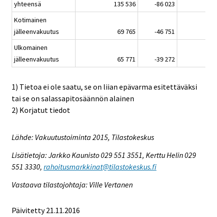
yhteensä
135 536
-86 023
553
Kotimainen
jälleenvakuutus
69 765
-46 751
48
Ulkomainen
jälleenvakuutus
65 771
-39 272
505
1) Tietoa ei ole saatu, se on liian epävarma esitettäväksi
tai se on salassapitosäännön alainen
2) Korjatut tiedot
Lähde: Vakuutustoiminta 2015, Tilastokeskus
Lisätietoja: Jarkko Kaunisto 029 551 3551, Kerttu Helin 029
551 3330,
rahoitusmarkkinat@tilastokeskus.fi
Vastaava tilastojohtaja: Ville Vertanen
Päivitetty 21.11.2016