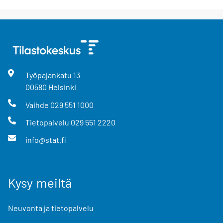
Työpajankatu
13
00580
Helsinki
Vaihde
029 551 1000
Tietopalvelu
029 551 2220
info@stat.fi
Kysy meiltä
Neuvonta ja tietopalvelu