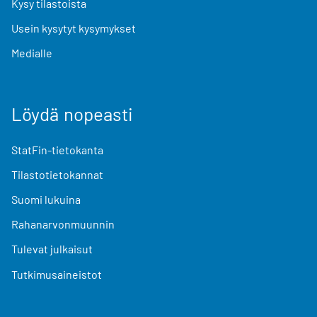
Kysy tilastoista
Usein kysytyt kysymykset
Medialle
Löydä nopeasti
StatFin-tietokanta
Tilastotietokannat
Suomi lukuina
Rahanarvonmuunnin
Tulevat julkaisut
Tutkimusaineistot