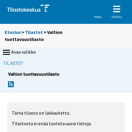
Valikko
Haku
Etusivu
>
Tilastot
> Valtion
tuottavuustilasto
Avaa valikko
TILASTOT
Valtion tuottavuustilasto
Tämä tilasto on lakkautettu.
Tilastosta ei enää tuoteta uusia tietoja.