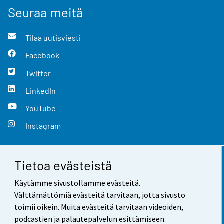
Seuraa meitä
Tilaa uutisviesti
Facebook
Twitter
LinkedIn
YouTube
Instagram
Tietoa evästeistä
Yhteystiedot
Käytämme sivustollamme evästeitä.
Palaute
Välttämättömiä evästeitä tarvitaan, jotta sivusto
toimii oikein. Muita evästeitä tarvitaan videoiden,
Käyttöehdot
podcastien ja palautepalvelun esittämiseen.