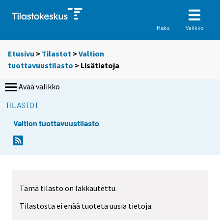
Valikko
Haku
Etusivu
>
Tilastot
>
Valtion
tuottavuustilasto
> Lisätietoja
Avaa valikko
TILASTOT
Valtion tuottavuustilasto
Tämä tilasto on lakkautettu.
Tilastosta ei enää tuoteta uusia tietoja.