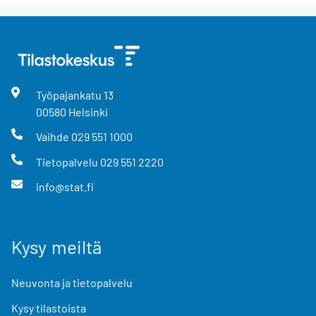
Työpajankatu
13
00580
Helsinki
Vaihde
029 551 1000
Tietopalvelu
029 551 2220
info@stat.fi
Kysy meiltä
Neuvonta ja tietopalvelu
Kysy tilastoista