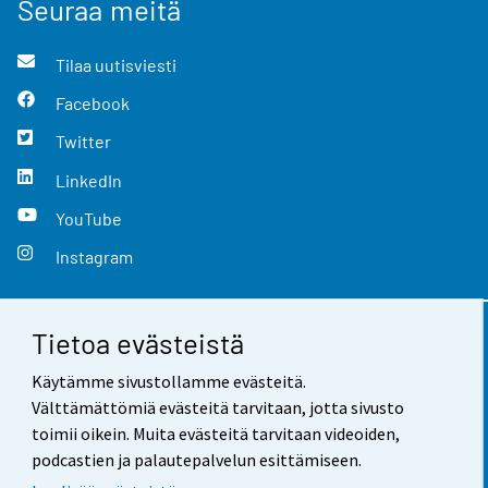
Seuraa meitä
Tilaa uutisviesti
Facebook
Twitter
LinkedIn
YouTube
Instagram
Tietoa evästeistä
Yhteystiedot
Käytämme sivustollamme evästeitä.
Palaute
Välttämättömiä evästeitä tarvitaan, jotta sivusto
toimii oikein. Muita evästeitä tarvitaan videoiden,
Käyttöehdot
podcastien ja palautepalvelun esittämiseen.
Tietosuoja