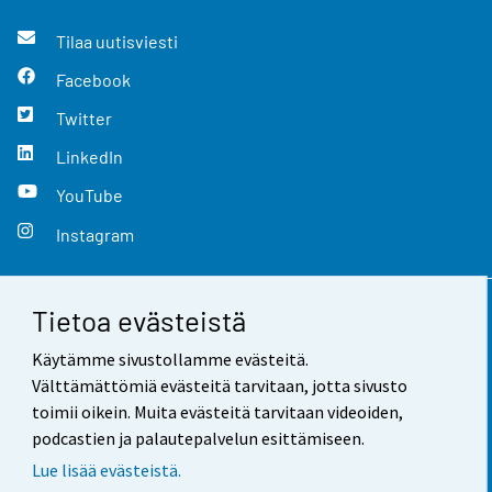
Tilaa uutisviesti
Facebook
Twitter
LinkedIn
YouTube
Instagram
Tietoa evästeistä
Yhteystiedot
Käytämme sivustollamme evästeitä.
Palaute
Välttämättömiä evästeitä tarvitaan, jotta sivusto
toimii oikein. Muita evästeitä tarvitaan videoiden,
Käyttöehdot
podcastien ja palautepalvelun esittämiseen.
Tietosuoja
Lue lisää evästeistä.