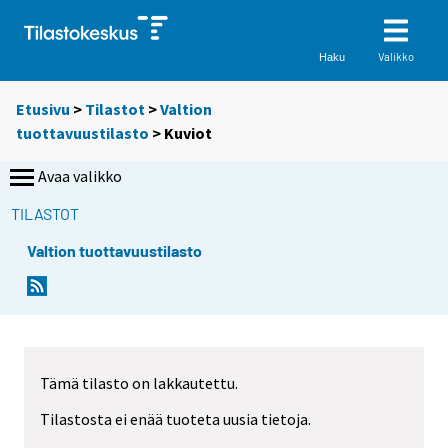
Valikko
Haku
Etusivu
>
Tilastot
>
Valtion
tuottavuustilasto
> Kuviot
Avaa valikko
TILASTOT
Valtion tuottavuustilasto
Tämä tilasto on lakkautettu.
Tilastosta ei enää tuoteta uusia tietoja.