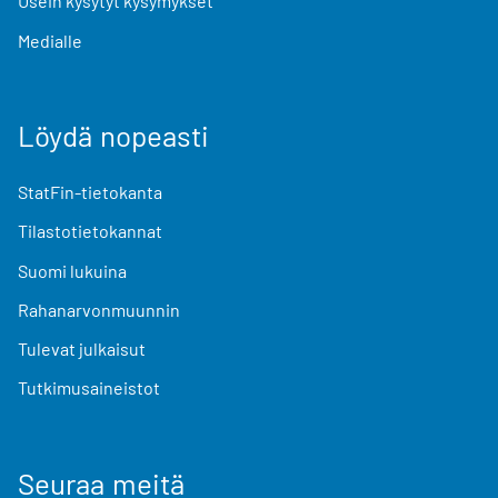
Usein kysytyt kysymykset
Medialle
Löydä nopeasti
StatFin-tietokanta
Tilastotietokannat
Suomi lukuina
Rahanarvonmuunnin
Tulevat julkaisut
Tutkimusaineistot
Seuraa meitä