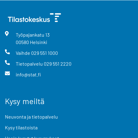
Työpajankatu
13
00580
Helsinki
Vaihde
029 551 1000
Tietopalvelu
029 551 2220
info@stat.fi
Kysy meiltä
Neuvonta ja tietopalvelu
Kysy tilastoista