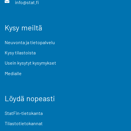
info@stat.fi
Kysy meiltä
Neuvonta ja tietopalvelu
Kysy tilastoista
Usein kysytyt kysymykset
Medialle
Löydä nopeasti
StatFin-tietokanta
Tilastotietokannat