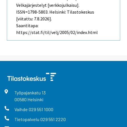
Velkajärjestelyt [verkkojulkaisu].
ISSN=1798-5803. Helsinki: Tilastokeskus
[viitattu: 7.8.2026].
Saantitapa:
https://stat.fi/til/velj/2005/02/index.html
Työpajankatu
13
00580
Helsinki
Vaihde
029 551 1000
Tietopalvelu
029 551 2220