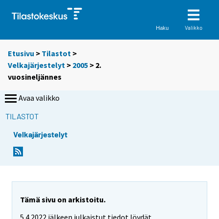
Valikko
Haku
Etusivu
>
Tilastot
>
Velkajärjestelyt
>
2005
>
2.
vuosineljännes
Avaa valikko
TILASTOT
Velkajärjestelyt
Tämä sivu on arkistoitu.
5.4.2022 jälkeen julkaistut tiedot löydät