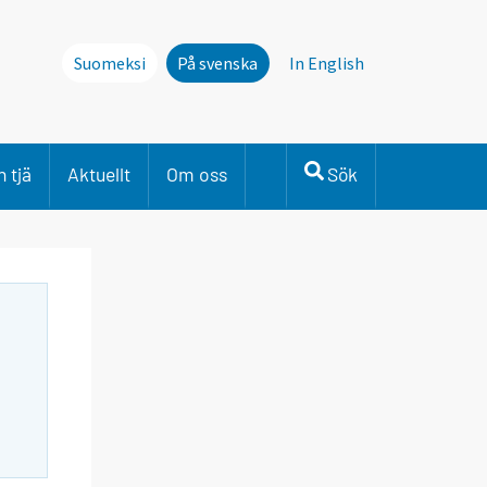
Suomeksi
På svenska
In English
 tjä
Aktuellt
Om oss
Sök