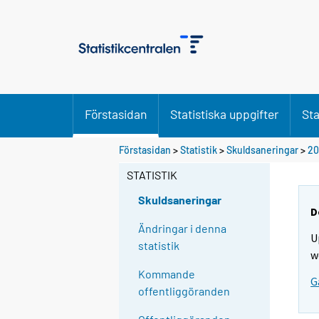
Förstasidan
Statistiska uppgifter
Sta
Förstasidan
>
Statistik
>
Skuldsaneringar
>
20
STATISTIK
Skuldsaneringar
D
Ändringar i denna
U
statistik
w
Kommande
G
offentliggöranden