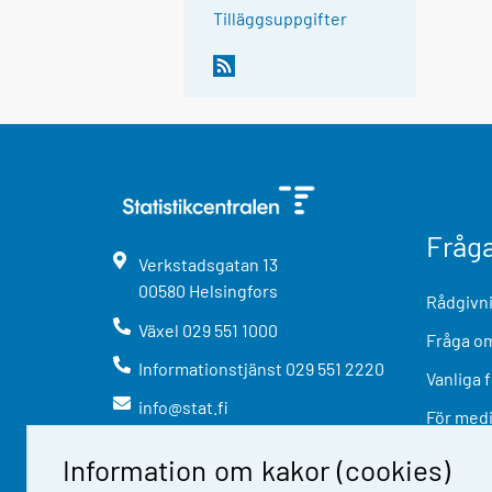
Tilläggsuppgifter
Fråg
Verkstadsgatan
13
00580
Helsingfors
Rådgivni
Växel
029 551 1000
Fråga om
Informationstjänst
029 551 2220
Vanliga 
info@stat.fi
För med
Information om kakor (cookies)