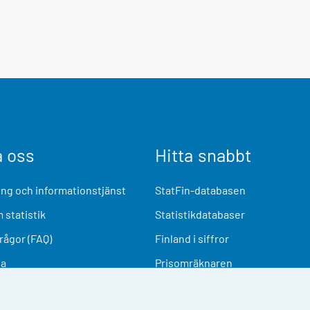
a oss
Hitta snabbt
ng och informationstjänst
StatFin-databasen
 statistik
Statistikdatabaser
frågor (FAQ)
Finland i siffror
ia
Prisomräknaren
Kommande publiceringar