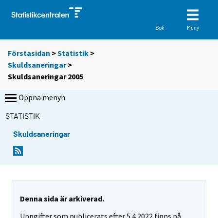
Meny
Sök
Förstasidan
>
Statistik
>
Skuldsaneringar
>
Skuldsaneringar 2005
Öppna menyn
STATISTIK
Skuldsaneringar
Denna sida är arkiverad.
Uppgifter som publicerats efter 5.4.2022 finns på