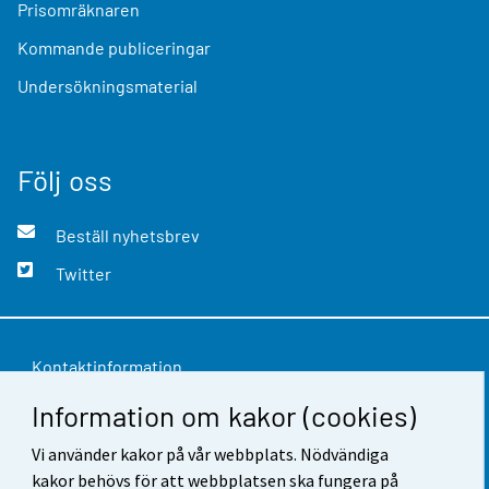
Prisomräknaren
Kommande publiceringar
Undersökningsmaterial
Följ oss
Beställ nyhetsbrev
Twitter
Kontaktinformation
Information om kakor (cookies)
Respons
Användarvillkor
Vi använder kakor på vår webbplats. Nödvändiga
kakor behövs för att webbplatsen ska fungera på