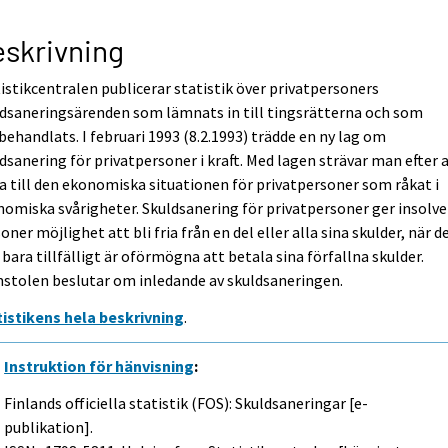
skrivning
istikcentralen publicerar statistik över privatpersoners
dsaneringsärenden som lämnats in till tingsrätterna och som
behandlats. I februari 1993 (8.2.1993) trädde en ny lag om
dsanering för privatpersoner i kraft. Med lagen strävar man efter 
a till den ekonomiska situationen för privatpersoner som råkat i
omiska svårigheter. Skuldsanering för privatpersoner ger insolv
oner möjlighet att bli fria från en del eller alla sina skulder, när d
 bara tillfälligt är oförmögna att betala sina förfallna skulder.
stolen beslutar om inledande av skuldsaneringen.
tistikens hela beskrivning
.
Instruktion för hänvisning
:
Finlands officiella statistik (FOS): Skuldsaneringar [e-
publikation].