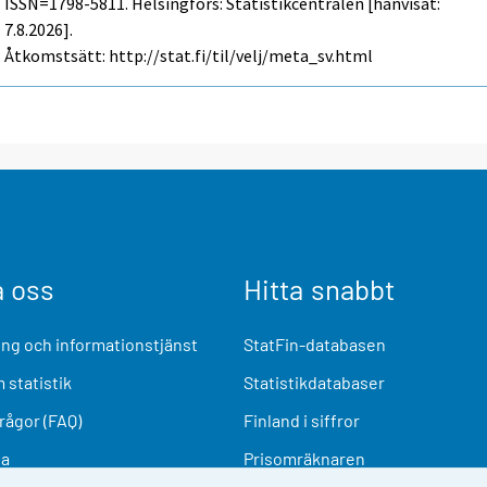
ISSN=1798-5811. Helsingfors: Statistikcentralen [hänvisat:
7.8.2026].
Åtkomstsätt: http://stat.fi/til/velj/meta_sv.html
a oss
Hitta snabbt
ng och informationstjänst
StatFin-databasen
 statistik
Statistikdatabaser
frågor (FAQ)
Finland i siffror
ia
Prisomräknaren