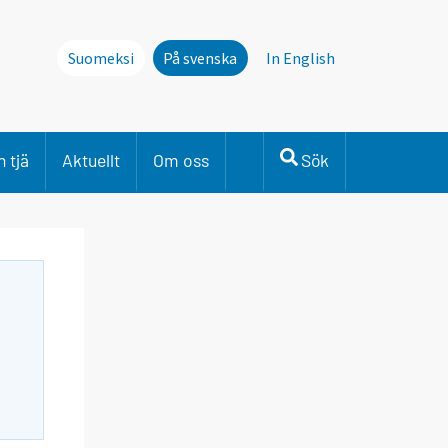
Suomeksi
På svenska
In English
 tjä
Aktuellt
Om oss
Sök