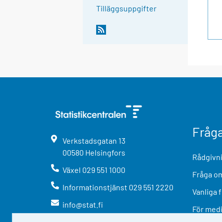
Tilläggsuppgifter
Fråg
Verkstadsgatan
13
00580
Helsingfors
Rådgivni
Växel
029 551 1000
Fråga om
Informationstjänst
029 551 2220
Vanliga 
info@stat.fi
För med