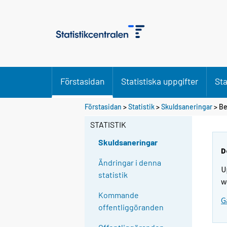
Förstasidan
Statistiska uppgifter
Sta
Förstasidan
>
Statistik
>
Skuldsaneringar
> Be
STATISTIK
Skuldsaneringar
D
Ändringar i denna
U
statistik
w
Kommande
G
offentliggöranden