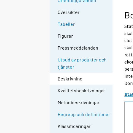
Offentliggöranden
Översikter
Be
Tabeller
Stat
skul
Figurer
slut
skul
Pressmeddelanden
rätt
Utbud av produkter och
ekon
tjänster
pers
inte
Beskrivning
Dom
Kvalitetsbeskrivningar
Sta
Metodbeskrivningar
Begrepp och definitioner
Klassificeringar