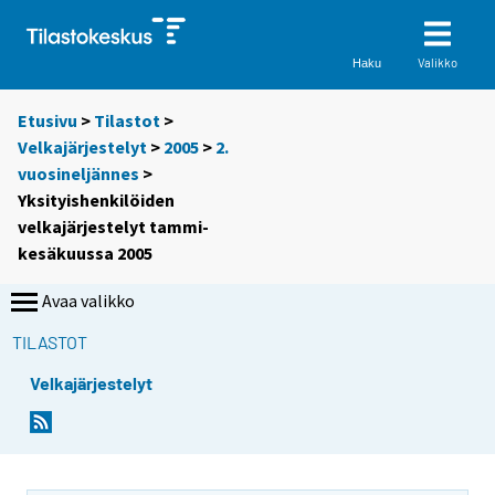
Valikko
Haku
Etusivu
>
Tilastot
>
Velkajärjestelyt
>
2005
>
2.
vuosineljännes
>
Yksityishenkilöiden
velkajärjestelyt tammi-
kesäkuussa 2005
Avaa valikko
TILASTOT
Velkajärjestelyt
S
S
i
i
i
i
r
r