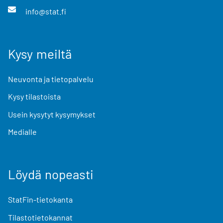
info@stat.fi
Kysy meiltä
Neuvonta ja tietopalvelu
Kysy tilastoista
Usein kysytyt kysymykset
Medialle
Löydä nopeasti
StatFin-tietokanta
Tilastotietokannat