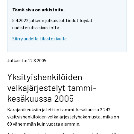
r
r
y
y
Tämä sivu on arkistoitu.
t
t
5.4.2022 jälkeen julkaistut tiedot löydät
t
t
o
o
uudistetulta sivustolta.
i
i
Siirry uudelle tilastosivulle
s
s
e
e
e
e
n
n
Julkaistu: 12.8.2005
p
p
a
a
Yksityishenkilöiden
l
l
v
v
velkajärjestelyt tammi-
e
e
l
l
kesäkuussa 2005
u
u
u
u
Käräjäoikeuksiin jätettiin tammi-kesäkuussa 2 242
n
n
yksityishenkilöiden velkajärjestelyhakemusta, mikä on
.
.
60 vähemmän kuin vuotta aiemmin.