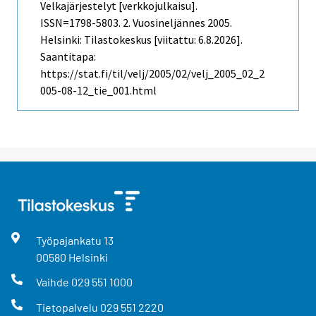
Velkajärjestelyt [verkkojulkaisu].
ISSN=1798-5803.
2. Vuosineljännes
2005.
Helsinki: Tilastokeskus [viitattu: 6.8.2026].
Saantitapa:
https://stat.fi/til/velj/2005/02/velj_2005_02_2
005-08-12_tie_001.html
Työpajankatu
13
00580
Helsinki
Vaihde
029 551 1000
Tietopalvelu
029 551 2220