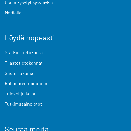
Usein kysytyt kysymykset
Medialle
Löydä nopeasti
StatFin-tietokanta
Tilastotietokannat
Suomi lukuina
Rahanarvonmuunnin
Tulevat julkaisut
Tutkimusaineistot
Seuraa meitä