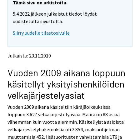
e
e
Tämä sivu on arkistoitu.
m
m
5.4.2022 jälkeen julkaistut tiedot löydät
o
o
v
v
uudistetulta sivustolta.
i
i
Siirry uudelle tilastosivulle
n
n
g
g
t
t
o
o
Julkaistu: 23.11.2010
a
a
n
n
Vuoden 2009 aikana loppuun
o
o
t
t
käsitellyt yksityishenkilöiden
h
h
e
e
velkajärjestelyasiat
r
r
s
s
Vuoden 2009 aikana käsiteltiin käräjäoikeuksissa
e
e
loppuun 3 627 velkajärjestelyasiaa. Määrä on 88 asiaa
r
r
v
v
vähemmän kuin vuotta aiemmin. Käsitellyistä asioista
i
i
velkajärjestelyhakemuksia oli 2 854, maksuohjelman
c
c
muuttamisia 452, lisäsuoritusten vahvistamisia 176 ja
e
e