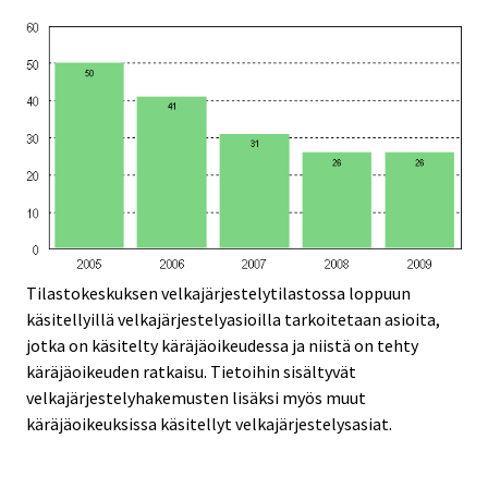
Tilastokeskuksen velkajärjestelytilastossa loppuun
käsitellyillä velkajärjestelyasioilla tarkoitetaan asioita,
jotka on käsitelty käräjäoikeudessa ja niistä on tehty
käräjäoikeuden ratkaisu. Tietoihin sisältyvät
velkajärjestelyhakemusten lisäksi myös muut
käräjäoikeuksissa käsitellyt velkajärjestelysasiat.