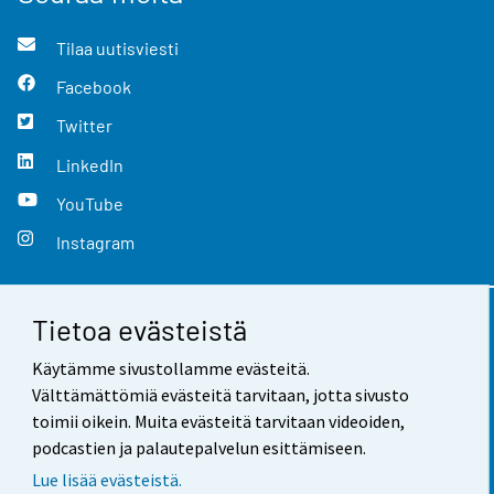
Tilaa uutisviesti
Facebook
Twitter
LinkedIn
YouTube
Instagram
Tietoa evästeistä
Yhteystiedot
Käytämme sivustollamme evästeitä.
Palaute
Välttämättömiä evästeitä tarvitaan, jotta sivusto
toimii oikein. Muita evästeitä tarvitaan videoiden,
Käyttöehdot
podcastien ja palautepalvelun esittämiseen.
Tietosuoja
Lue lisää evästeistä.