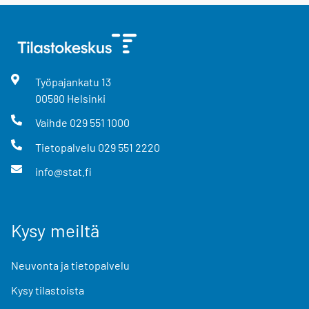
Työpajankatu
13
00580
Helsinki
Vaihde
029 551 1000
Tietopalvelu
029 551 2220
info@stat.fi
Kysy meiltä
Neuvonta ja tietopalvelu
Kysy tilastoista