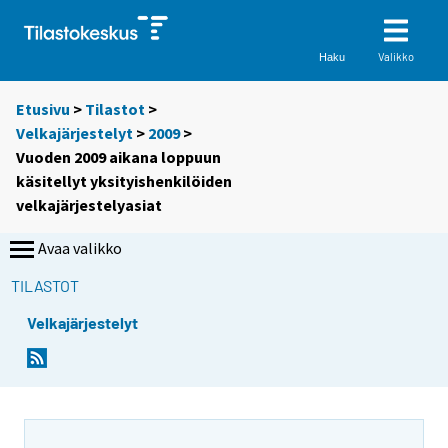
Valikko
Haku
Etusivu
>
Tilastot
>
Velkajärjestelyt
>
2009
>
Vuoden 2009 aikana loppuun
käsitellyt yksityishenkilöiden
velkajärjestelyasiat
Avaa valikko
TILASTOT
Velkajärjestelyt
Y
Y
o
o
u
u
a
a
r
r