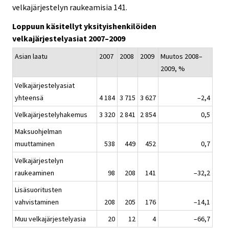
velkajärjestelyn raukeamisia 141.
.
.
Loppuun käsitellyt yksityishenkilöiden
velkajärjestelyasiat 2007–2009
Asian laatu
2007
2008
2009
Muutos 2008–
2009, %
Velkajärjestelyasiat
yhteensä
4 184
3 715
3 627
–2,4
Velkajärjestelyhakemus
3 320
2 841
2 854
0,5
Maksuohjelman
muuttaminen
538
449
452
0,7
Velkajärjestelyn
raukeaminen
98
208
141
–32,2
Lisäsuoritusten
vahvistaminen
208
205
176
–14,1
Muu velkajärjestelyasia
20
12
4
–66,7