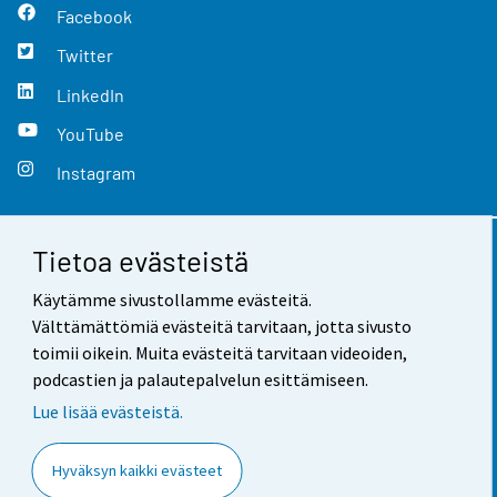
Facebook
Twitter
LinkedIn
YouTube
Instagram
Tietoa evästeistä
Yhteystiedot
Käytämme sivustollamme evästeitä.
Palaute
Välttämättömiä evästeitä tarvitaan, jotta sivusto
toimii oikein. Muita evästeitä tarvitaan videoiden,
Käyttöehdot
podcastien ja palautepalvelun esittämiseen.
Tietosuoja
Lue lisää evästeistä.
Saavutettavuus
Hyväksyn kaikki evästeet
Tietoa sivustosta