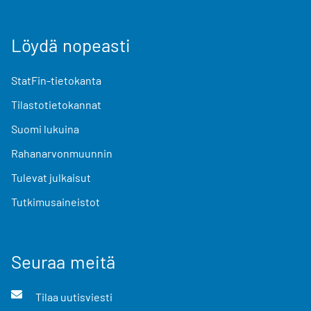
Löydä nopeasti
StatFin-tietokanta
Tilastotietokannat
Suomi lukuina
Rahanarvonmuunnin
Tulevat julkaisut
Tutkimusaineistot
Seuraa meitä
Tilaa uutisviesti