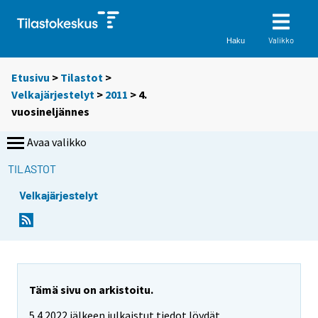
Valikko
Haku
Etusivu
>
Tilastot
>
Velkajärjestelyt
>
2011
>
4.
vuosineljännes
Avaa valikko
TILASTOT
Velkajärjestelyt
Tämä sivu on arkistoitu.
5.4.2022 jälkeen julkaistut tiedot löydät