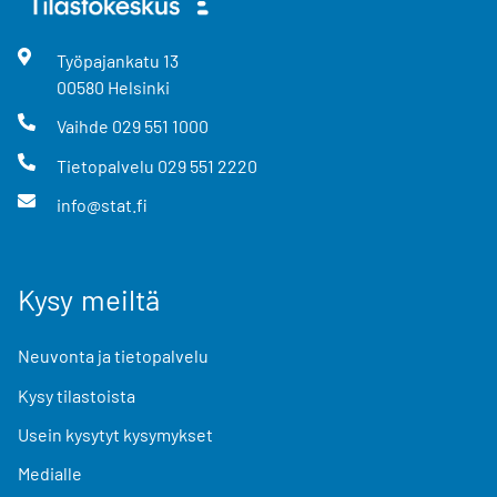
Työpajankatu
13
00580
Helsinki
Vaihde
029 551 1000
Tietopalvelu
029 551 2220
info@stat.fi
Kysy meiltä
Neuvonta ja tietopalvelu
Kysy tilastoista
Usein kysytyt kysymykset
Medialle