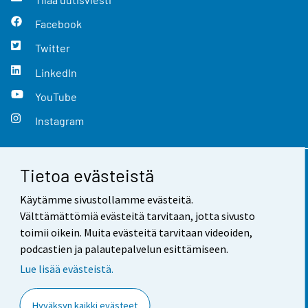
Facebook
Twitter
LinkedIn
YouTube
Instagram
Tietoa evästeistä
Yhteystiedot
Käytämme sivustollamme evästeitä.
Palaute
Välttämättömiä evästeitä tarvitaan, jotta sivusto
toimii oikein. Muita evästeitä tarvitaan videoiden,
Käyttöehdot
podcastien ja palautepalvelun esittämiseen.
Tietosuoja
Lue lisää evästeistä.
Saavutettavuus
Hyväksyn kaikki evästeet