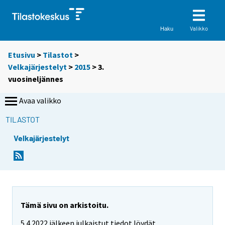
Valikko
Haku
Etusivu
>
Tilastot
>
Velkajärjestelyt
>
2015
>
3.
vuosineljännes
Avaa valikko
TILASTOT
Velkajärjestelyt
Tämä sivu on arkistoitu.
5.4.2022 jälkeen julkaistut tiedot löydät