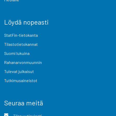
Löydä nopeasti
StatFin-tietokanta
Tilastotietokannat
Suomi lukuina
Rahanarvonmuunnin
Tulevat julkaisut
Tutkimusaineistot
Seuraa meitä
Tilaa uutisviesti