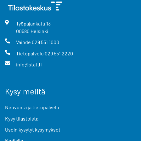
Työpajankatu
13
00580
Helsinki
Vaihde
029 551 1000
Tietopalvelu
029 551 2220
info@stat.fi
Kysy meiltä
Neuvonta ja tietopalvelu
Kysy tilastoista
Usein kysytyt kysymykset
Medialle