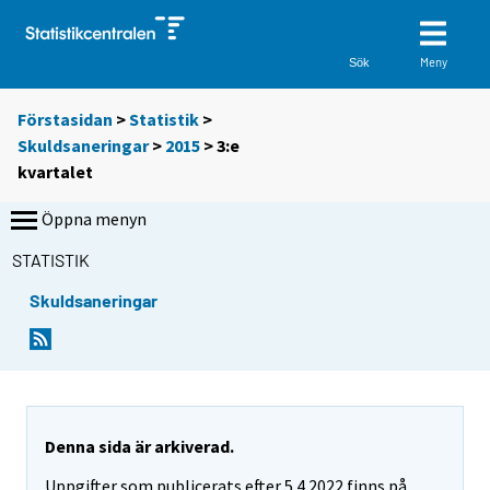
Meny
Sök
Förstasidan
>
Statistik
>
Skuldsaneringar
>
2015
>
3:e
kvartalet
Öppna menyn
STATISTIK
Skuldsaneringar
Denna sida är arkiverad.
Uppgifter som publicerats efter 5.4.2022 finns på