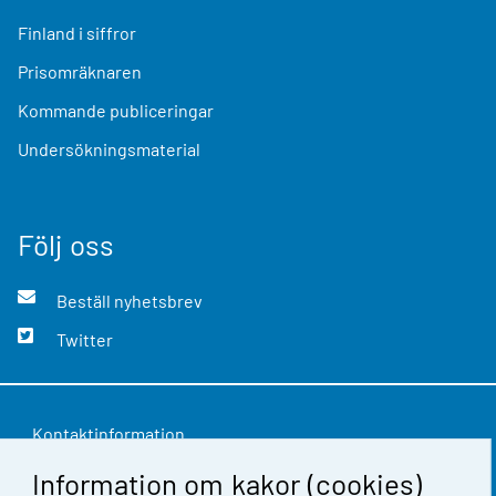
Finland i siffror
Prisomräknaren
Kommande publiceringar
Undersökningsmaterial
Följ oss
Beställ nyhetsbrev
Twitter
Kontaktinformation
Information om kakor (cookies)
Respons