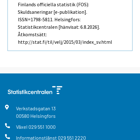
Finlands officiella statistik (FOS):
Skuldsaneringar [e-publikation].
ISSN=1798-5811. Helsingfors:
Statistikcentralen [hänvisat: 6.8.2026].
Åtkomstsätt:
http://stat.fi/til/velj/2015/03/index_sv.html
Verkstadsgatan
13
00580
Helsingfors
Växel
029 551 1000
Informationstjänst
029 551 2220