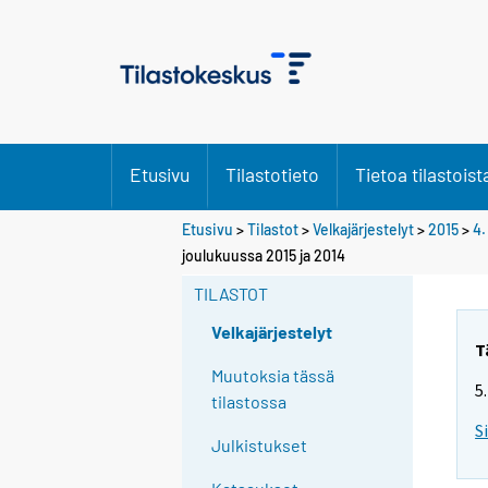
Etusivu
Tilastotieto
Tietoa tilastoist
Etusivu
>
Tilastot
>
Velkajärjestelyt
>
2015
>
4.
joulukuussa 2015 ja 2014
TILASTOT
Velkajärjestelyt
T
Muutoksia tässä
5
tilastossa
S
Julkistukset