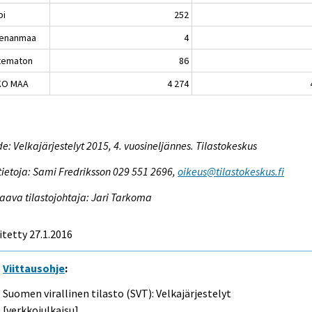
pi
252
enanmaa
4
tematon
86
KO MAA
4 274
e: Velkajärjestelyt 2015, 4. vuosineljännes. Tilastokeskus
tietoja: Sami Fredriksson 029 551 2696,
oikeus@tilastokeskus.fi
aava tilastojohtaja: Jari Tarkoma
itetty 27.1.2016
Viittausohje
:
Suomen virallinen tilasto (SVT): Velkajärjestelyt
[verkkojulkaisu].