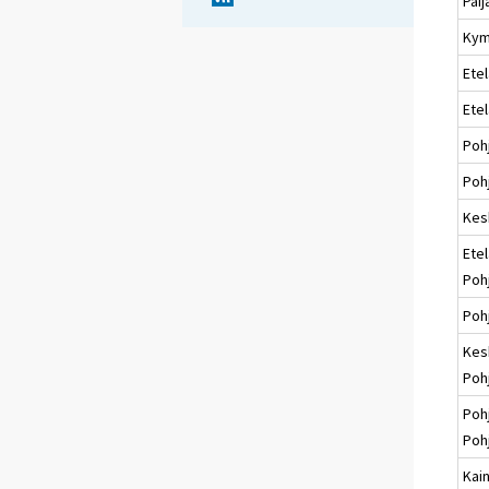
Päi
Kym
Etel
Ete
Poh
Pohj
Kes
Etel
Poh
Poh
Kes
Poh
Poh
Poh
Kai