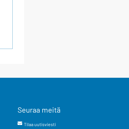
Seuraa meitä
Tilaa uutisviesti