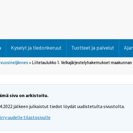
a
Kyselyt ja tiedonkeruut
Tuotteet ja palvelut
Aja
 vuosineljännes
> Liitetaulukko 1. Velkajärjestelyhakemukset maakunna
ämä sivu on arkistoitu.
.4.2022 jälkeen julkaistut tiedot löydät uudistetulta sivustolta.
iirry uudelle tilastosivulle