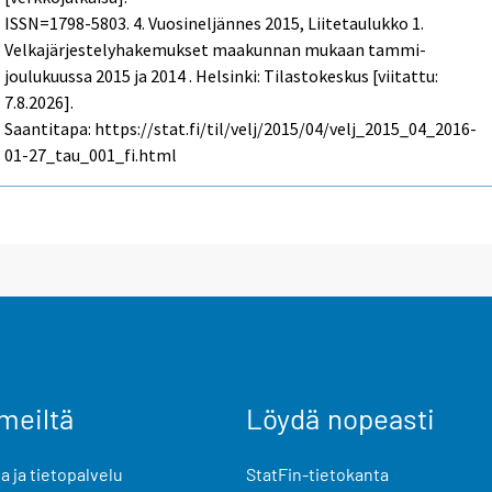
ISSN=1798-5803.
4. Vuosineljännes
2015, Liitetaulukko 1.
Velkajärjestelyhakemukset maakunnan mukaan tammi-
joulukuussa 2015 ja 2014 . Helsinki: Tilastokeskus [viitattu:
7.8.2026].
Saantitapa: https://stat.fi/til/velj/2015/04/velj_2015_04_2016-
01-27_tau_001_fi.html
meiltä
Löydä nopeasti
 ja tietopalvelu
StatFin-tietokanta