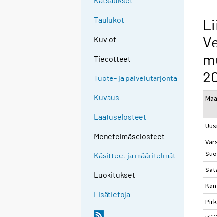
Katsaukset
Taulukot
Li
Ve
Kuviot
mu
Tiedotteet
2
Tuote- ja palvelutarjonta
Kuvaus
Maa
Laatuselosteet
Uus
Menetelmäselosteet
Vars
Suo
Käsitteet ja määritelmät
Sat
Luokitukset
Kan
Lisätietoja
Pir