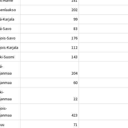
jät-Häme
181
enlaakso
202
ä-Karjala
99
lä-Savo
83
jois-Savo
176
ois-Karjala
112
ki-Suomi
143
ä-
janmaa
204
janmaa
60
ki-
janmaa
22
jois-
janmaa
423
nuu
71