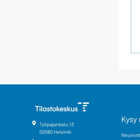
Kysy 
Työpajankatu
13
00580
Helsinki
Neuvonta