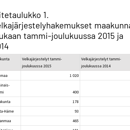
itetaulukko 1.
lkajärjestelyhakemukset maakunn
kaan tammi-joulukuussa 2015 ja
014
kunta
Velkajärjestelyt tammi-
Velkajärjestelyt tammi-
joulukuussa 2015
joulukuussa 2014
imaa
1 020
inais-
mi
400
akunta
178
ta-Häme
93
kanmaa
465