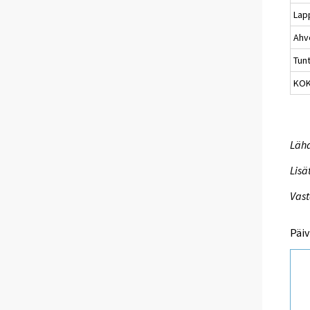
Lap
Ahv
Tun
KO
Lähd
Lisä
Vast
Päiv