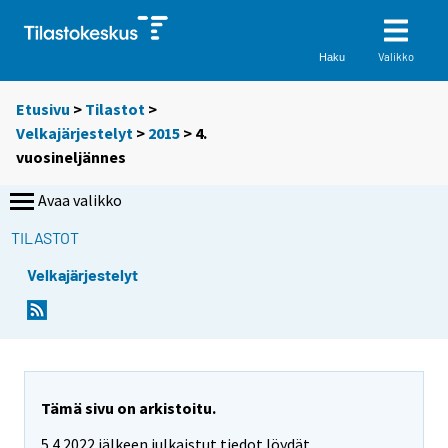
Valikko
Haku
Etusivu
>
Tilastot
>
Velkajärjestelyt
>
2015
>
4.
vuosineljännes
Avaa valikko
TILASTOT
Velkajärjestelyt
Tämä sivu on arkistoitu.
5.4.2022 jälkeen julkaistut tiedot löydät