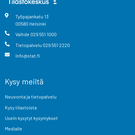
Työpajankatu
13
00580
Helsinki
Vaihde
029 551 1000
Tietopalvelu
029 551 2220
info@stat.fi
Kysy meiltä
Neuvonta ja tietopalvelu
Kysy tilastoista
Usein kysytyt kysymykset
Medialle