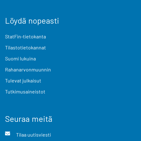
Löydä nopeasti
StatFin-tietokanta
Tilastotietokannat
Suomi lukuina
Rahanarvonmuunnin
Tulevat julkaisut
Tutkimusaineistot
Seuraa meitä
Tilaa uutisviesti