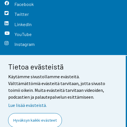
Facebook
Twitter
LinkedIn
YouTube
Instagram
Tietoa evästeistä
Yhteystiedot
Käytämme sivustollamme evästeitä.
Palaute
Välttämättömiä evästeitä tarvitaan, jotta sivusto
toimii oikein. Muita evästeitä tarvitaan videoiden,
Käyttöehdot
podcastien ja palautepalvelun esittämiseen.
Tietosuoja
Lue lisää evästeistä.
Saavutettavuus
Hyväksyn kaikki evästeet
Tietoa sivustosta