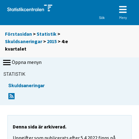
Meny
Sök
Förstasidan
>
Statistik
>
Skuldsaneringar
>
2015
>
4:e
kvartalet
Öppna menyn
STATISTIK
Skuldsaneringar
Denna sida är arkiverad.
Uppgifter som publicerats efter 5.4.2022 finns på