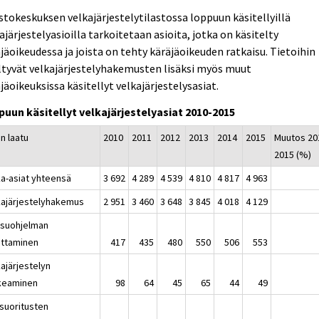
stokeskuksen velkajärjestelytilastossa loppuun käsitellyillä
ajärjestelyasioilla tarkoitetaan asioita, jotka on käsitelty
jäoikeudessa ja joista on tehty käräjäoikeuden ratkaisu. Tietoihin
ltyvät velkajärjestelyhakemusten lisäksi myös muut
jäoikeuksissa käsitellyt velkajärjestelysasiat.
puun käsitellyt velkajärjestelyasiat 2010-2015
n laatu
2010
2011
2012
2013
2014
2015
Muutos 20
2015 (%)
ka-asiat yhteensä
3 692
4 289
4 539
4 810
4 817
4 963
kajärjestelyhakemus
2 951
3 460
3 648
3 845
4 018
4 129
suohjelman
ttaminen
417
435
480
550
506
553
ajärjestelyn
keaminen
98
64
45
65
44
49
äsuoritusten