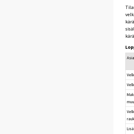
Tila
velk
kärä
sisä
kärä
Lop
Asia
Vel
Vel
Mak
muu
Velk
rau
Lis