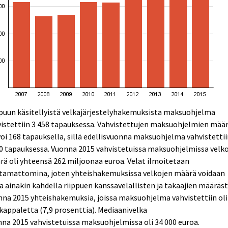
puun käsitellyistä velkajärjestelyhakemuksista maksuohjelma
istettiin 3 458 tapauksessa. Vahvistettujen maksuohjelmien mää
oi 168 tapauksella, sillä edellisvuonna maksuohjelma vahvistetti
0 tapauksessa. Vuonna 2015 vahvistetuissa maksuohjelmissa velk
ä oli yhteensä 262 miljoonaa euroa. Velat ilmoitetaan
ttamattomina, joten yhteishakemuksissa velkojen määrä voidaan
a ainakin kahdella riippuen kanssavelallisten ja takaajien määräst
na 2015 yhteishakemuksia, joissa maksuohjelma vahvistettiin oli
kappaletta (7,9 prosenttia). Mediaanivelka
na 2015 vahvistetuissa maksuohjelmissa oli 34 000 euroa.