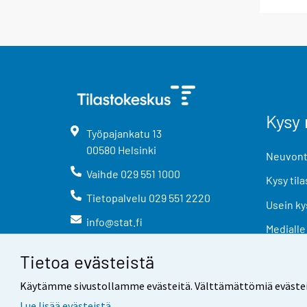
Kysy 
Työpajankatu
13
00580
Helsinki
Neuvonta
Vaihde
029 551 1000
Kysy tila
Tietopalvelu
029 551 2220
Usein ky
info@stat.fi
Medialle
Tietoa evästeistä
Käytämme sivustollamme evästeitä. Välttämättömiä evästeitä t
Lue lisää evästeistä.