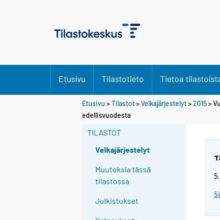
Etusivu
Tilastotieto
Tietoa tilastoist
Etusivu
>
Tilastot
>
Velkajärjestelyt
>
2015
> Vu
Y
Y
edellisvuodesta
o
o
u
u
TILASTOT
a
a
r
r
Velkajärjestelyt
e
e
T
m
m
Muutoksia tässä
5
o
o
tilastossa
v
v
S
i
i
Julkistukset
n
n
g
g