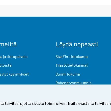
meiltä
Löydä nopeasti
 ja tietopalvelu
StatFin-tietokanta
stoista
Tilastotietokannat
sytyt kysymykset
Suomi lukuina
Rahanarvonmuunnin
Tulevat julkaisut
Tutkimusaineistot
arvitaan, jotta sivusto toimii oikein. Muita evästeitä tarvitaan