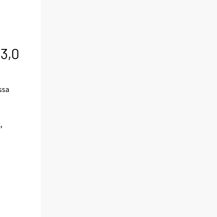
 3,0
ssa
,