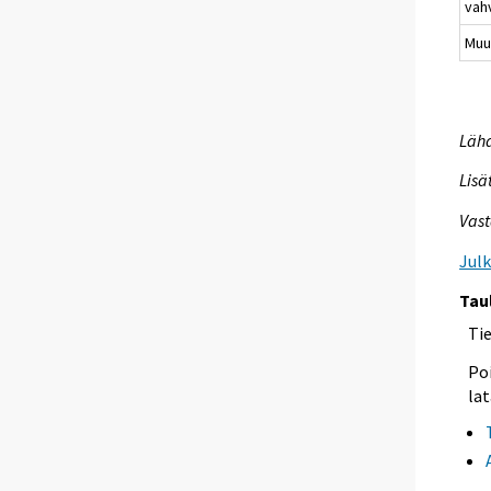
vah
Muu
Lähd
Lisä
Vast
Jul
Tau
Ti
Poi
lat