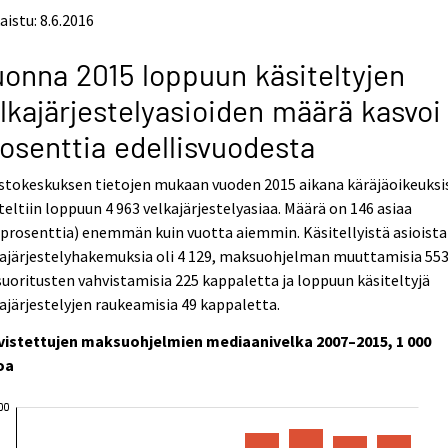
aistu: 8.6.2016
onna 2015 loppuun käsiteltyjen
lkajärjestelyasioiden määrä kasvoi
osenttia edellisvuodesta
stokeskuksen tietojen mukaan vuoden 2015 aikana käräjäoikeuksi
teltiin loppuun 4 963 velkajärjestelyasiaa. Määrä on 146 asiaa
 prosenttia) enemmän kuin vuotta aiemmin. Käsitellyistä asioista
ajärjestelyhakemuksia oli 4 129, maksuohjelman muuttamisia 553
suoritusten vahvistamisia 225 kappaletta ja loppuun käsiteltyjä
ajärjestelyjen raukeamisia 49 kappaletta.
vistettujen maksuohjelmien mediaanivelka 2007–2015, 1 000
oa