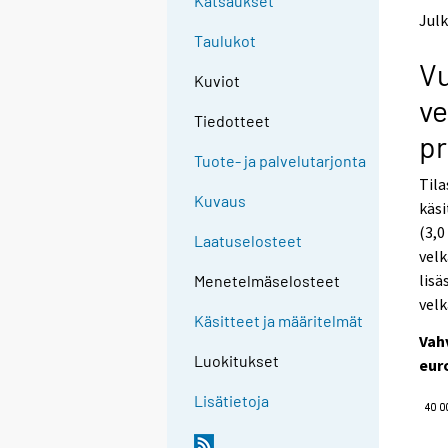
Katsaukset
t
t
Julk
o
o
Taulukot
a
a
Vu
n
n
Kuviot
o
o
ve
t
t
Tiedotteet
h
h
pr
e
e
Tuote- ja palvelutarjonta
r
r
Tila
s
s
Kuvaus
käsi
e
e
(3,0
r
r
Laatuselosteet
v
v
velk
i
i
lisä
Menetelmäselosteet
c
c
velk
e
e
Käsitteet ja määritelmät
.
.
Vah
Luokitukset
eur
Lisätietoja