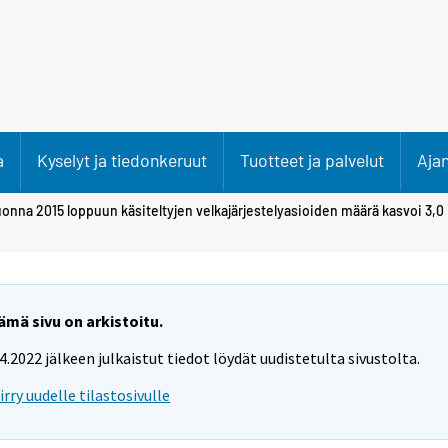
a
Kyselyt ja tiedonkeruut
Tuotteet ja palvelut
Aja
onna 2015 loppuun käsiteltyjen velkajärjestelyasioiden määrä kasvoi 3,0
ämä sivu on arkistoitu.
.4.2022 jälkeen julkaistut tiedot löydät uudistetulta sivustolta.
iirry uudelle tilastosivulle