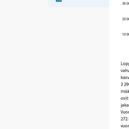
Lop
vahv
kasv
3 29
määr
osi
jaka
Vuon
272 
vuon