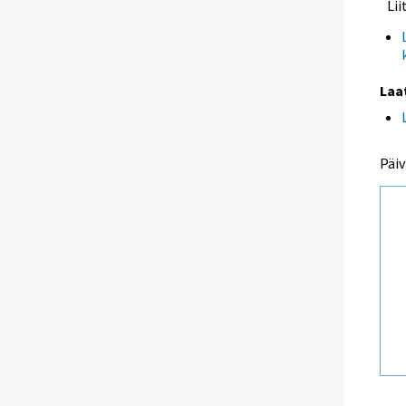
Li
Laa
Päiv