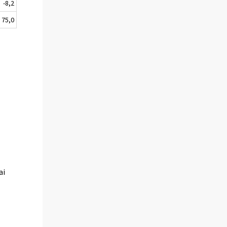
-8,2
75,0
ai