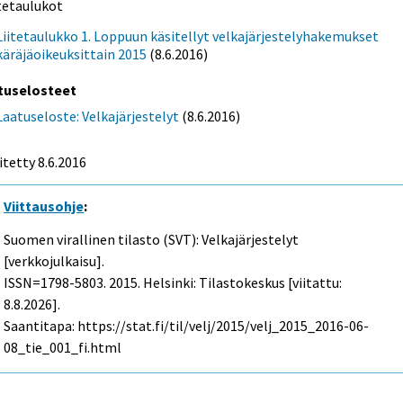
itetaulukot
Liitetaulukko 1. Loppuun käsitellyt velkajärjestelyhakemukset
käräjäoikeuksittain 2015
(8.6.2016)
tuselosteet
Laatuseloste: Velkajärjestelyt
(8.6.2016)
itetty 8.6.2016
Viittausohje
:
Suomen virallinen tilasto (SVT): Velkajärjestelyt
[verkkojulkaisu].
ISSN=1798-5803. 2015. Helsinki: Tilastokeskus [viitattu:
8.8.2026].
Saantitapa: https://stat.fi/til/velj/2015/velj_2015_2016-06-
08_tie_001_fi.html