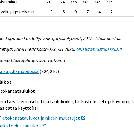
vistaminen
218
324
366
343
245
225
 velkajärjestelyasia
8
6
0
7
4
7
e: Loppuun käsitellyt velkajärjestelyasiat, 2015. Tilastokeskus
tietoja: Sami Fredriksson 029 551 2696,
oikeus@tilastokeskus.fi
aava tilastojohtaja: Jari Tarkoma
kaisu pdf-muodossa
(204,0 kt)
lukot
etokantataulukot
mi tarvitsemiasi tietoja taulukoiksi, tarkastele tietoja kuvioina, t
aa dataa käyttöösi.
Tietokantataulukot ja niiden muuttujat
Arkistoidut taulukot