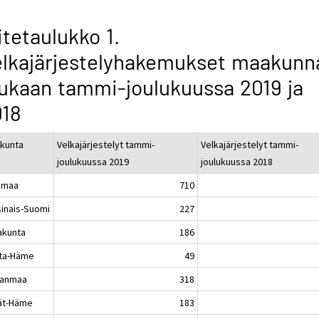
itetaulukko 1.
lkajärjestelyhakemukset maakunn
kaan tammi-joulukuussa 2019 ja
018
kunta
Velkajärjestelyt tammi-
Velkajärjestelyt tammi-
joulukuussa 2019
joulukuussa 2018
imaa
710
sinais-Suomi
227
akunta
186
ta-Häme
49
kanmaa
318
jät-Häme
183