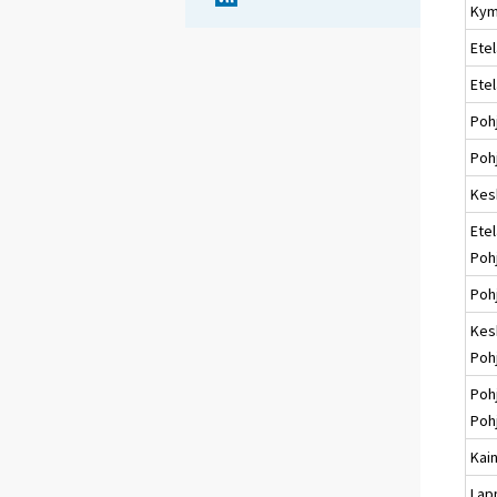
Kym
Etel
Ete
Poh
Pohj
Kes
Etel
Poh
Poh
Kes
Poh
Poh
Poh
Kai
Lap