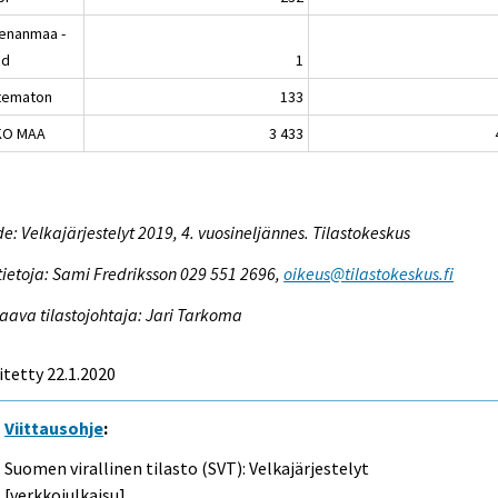
enanmaa -
nd
1
tematon
133
KO MAA
3 433
e: Velkajärjestelyt 2019, 4. vuosineljännes. Tilastokeskus
tietoja: Sami Fredriksson 029 551 2696,
oikeus@tilastokeskus.fi
aava tilastojohtaja: Jari Tarkoma
itetty 22.1.2020
Viittausohje
:
Suomen virallinen tilasto (SVT): Velkajärjestelyt
[verkkojulkaisu].