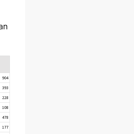
an
904
393
228
108
478
177