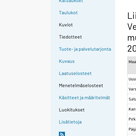
Katsaukset
Taulukot
Li
Ve
Kuviot
mu
Tiedotteet
2
Tuote- ja palvelutarjonta
Kuvaus
Maa
Laatuselosteet
Uus
Menetelmäselosteet
Var
Käsitteet ja määritelmät
Sat
Kan
Luokitukset
Pir
Lisätietoja
Päi