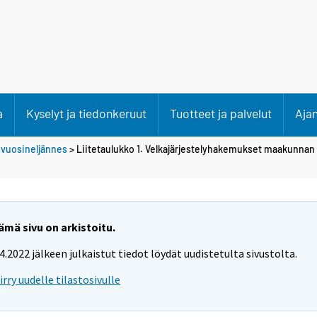
a
Kyselyt ja tiedonkeruut
Tuotteet ja palvelut
Aja
 vuosineljännes
> Liitetaulukko 1. Velkajärjestelyhakemukset maakunna
ämä sivu on arkistoitu.
.4.2022 jälkeen julkaistut tiedot löydät uudistetulta sivustolta.
iirry uudelle tilastosivulle