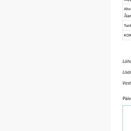
Ahv
Åla
Tun
KO
Lähd
Lisä
Vast
Päiv