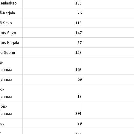
enlaakso
138
ä-Karjala
76
lä-Savo
118
jois-Savo
147
ois-Karjala
87
ki-Suomi
153
ä-
janmaa
163
janmaa
69
ki-
janmaa
13
jois-
janmaa
391
nuu
39
pi
232