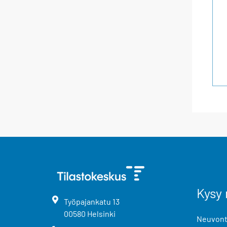
Kysy 
Työpajankatu
13
00580
Helsinki
Neuvonta