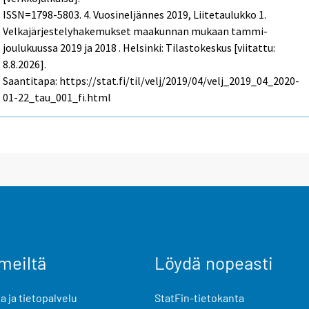
ISSN=1798-5803.
4. Vuosineljännes
2019, Liitetaulukko 1.
Velkajärjestelyhakemukset maakunnan mukaan tammi-
joulukuussa 2019 ja 2018 . Helsinki: Tilastokeskus [viitattu:
8.8.2026].
Saantitapa: https://stat.fi/til/velj/2019/04/velj_2019_04_2020-
01-22_tau_001_fi.html
meiltä
Löydä nopeasti
 ja tietopalvelu
StatFin-tietokanta