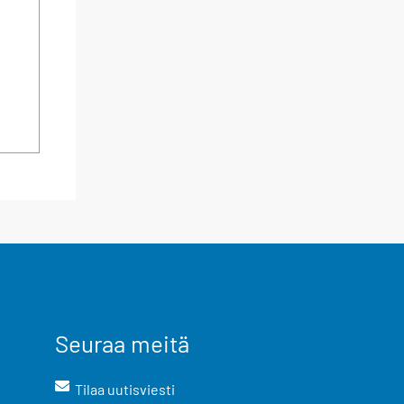
Seuraa meitä
Tilaa uutisviesti