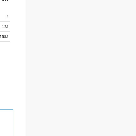
4
125
4 555