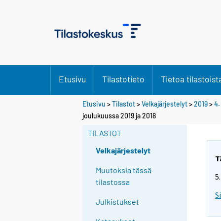
Etusivu
Tilastotieto
Tietoa tilastoist
Etusivu
>
Tilastot
>
Velkajärjestelyt
>
2019
>
4.
joulukuussa 2019 ja 2018
TILASTOT
Velkajärjestelyt
T
Muutoksia tässä
5
tilastossa
S
Julkistukset