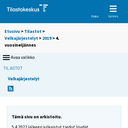
Valikko
Haku
Etusivu
>
Tilastot
>
Velkajärjestelyt
>
2019
>
4.
vuosineljännes
Avaa valikko
TILASTOT
Velkajärjestelyt
Tämä sivu on arkistoitu.
5.4.2022 jälkeen julkaistut tiedot löydät