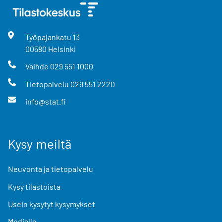
Työpajankatu
13
00580
Helsinki
Vaihde
029 551 1000
Tietopalvelu
029 551 2220
info@stat.fi
Kysy meiltä
Neuvonta ja tietopalvelu
Kysy tilastoista
Usein kysytyt kysymykset
Medialle