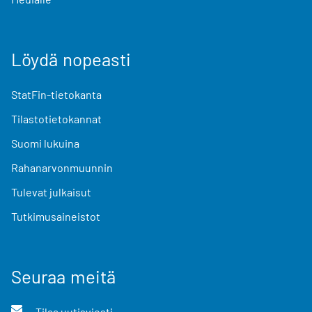
Löydä nopeasti
StatFin-tietokanta
Tilastotietokannat
Suomi lukuina
Rahanarvonmuunnin
Tulevat julkaisut
Tutkimusaineistot
Seuraa meitä
Tilaa uutisviesti