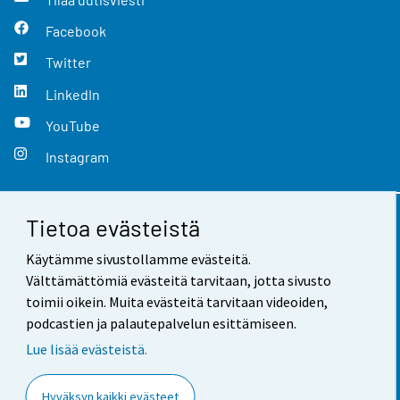
Facebook
Twitter
LinkedIn
YouTube
Instagram
Tietoa evästeistä
Yhteystiedot
Käytämme sivustollamme evästeitä.
Palaute
Välttämättömiä evästeitä tarvitaan, jotta sivusto
toimii oikein. Muita evästeitä tarvitaan videoiden,
Käyttöehdot
podcastien ja palautepalvelun esittämiseen.
Tietosuoja
Lue lisää evästeistä.
Saavutettavuus
Hyväksyn kaikki evästeet