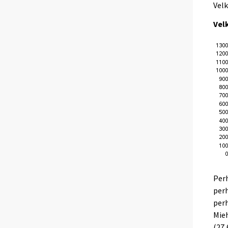
Velk
Vel
Perh
perh
perh
Mieh
(27,