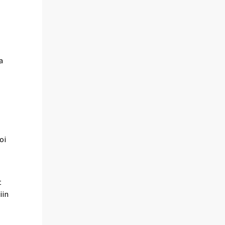
a
oi
t
iin