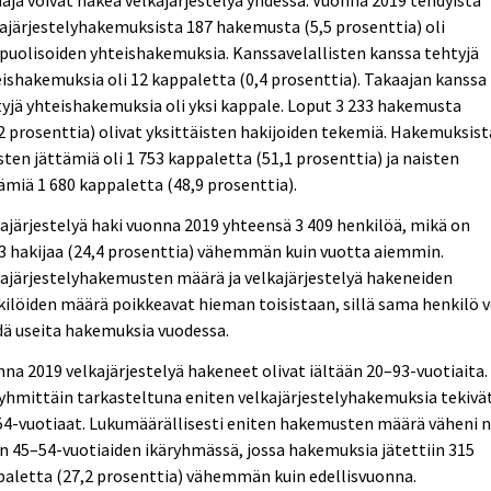
aja voivat hakea velkajärjestelyä yhdessä. Vuonna 2019 tehdyistä
ajärjestelyhakemuksista 187 hakemusta (5,5 prosenttia) oli
puolisoiden yhteishakemuksia. Kanssavelallisten kanssa tehtyjä
ishakemuksia oli 12 kappaletta (0,4 prosenttia). Takaajan kanssa
yjä yhteishakemuksia oli yksi kappale. Loput 3 233 hakemusta
2 prosenttia) olivat yksittäisten hakijoiden tekemiä. Hakemuksist
ten jättämiä oli 1 753 kappaletta (51,1 prosenttia) ja naisten
ämiä 1 680 kappaletta (48,9 prosenttia).
ajärjestelyä haki vuonna 2019 yhteensä 3 409 henkilöä, mikä on
3 hakijaa (24,4 prosenttia) vähemmän kuin vuotta aiemmin.
ajärjestelyhakemusten määrä ja velkajärjestelyä hakeneiden
ilöiden määrä poikkeavat hieman toisistaan, sillä sama henkilö v
ä useita hakemuksia vuodessa.
na 2019 velkajärjestelyä hakeneet olivat iältään 20–93-vuotiaita.
yhmittäin tarkasteltuna eniten velkajärjestelyhakemuksia tekivä
4-vuotiaat. Lukumäärällisesti eniten hakemusten määrä väheni n
n 45–54-vuotiaiden ikäryhmässä, jossa hakemuksia jätettiin 315
aletta (27,2 prosenttia) vähemmän kuin edellisvuonna.