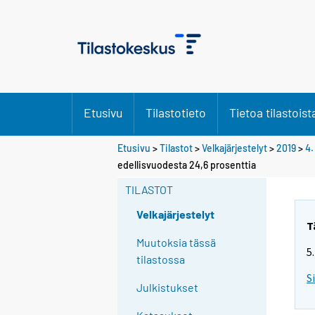
Etusivu
Tilastotieto
Tietoa tilastoist
Etusivu
>
Tilastot
>
Velkajärjestelyt
>
2019
>
4.
Y
Y
edellisvuodesta 24,6 prosenttia
o
o
u
u
TILASTOT
a
a
r
r
Velkajärjestelyt
e
e
T
m
m
Muutoksia tässä
5
o
o
tilastossa
v
v
S
i
i
Julkistukset
n
n
g
g