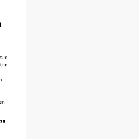
n
tiin
tiin
n
ten
ssa