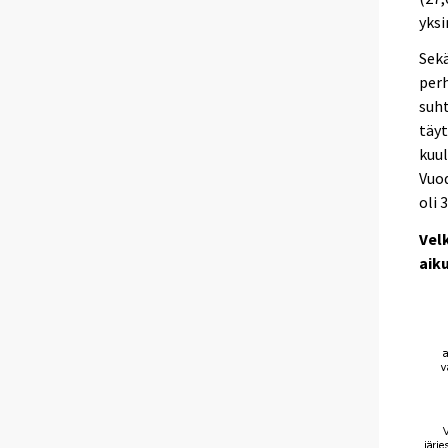
yksi
Sekä
perh
suht
täyt
kuul
Vuod
oli 
Vel
aik