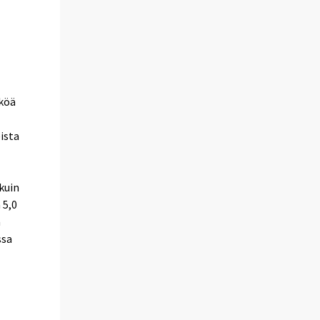
kköä
ista
a
kuin
 5,0
ä
ssa