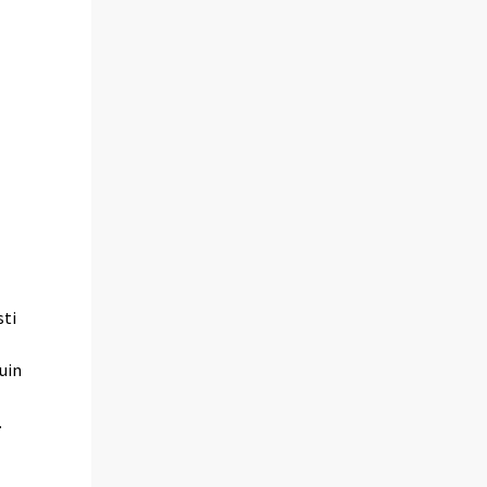
sti
uin
.