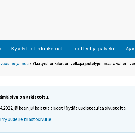
a
Kyselyt ja tiedonkeruut
Tuotteet ja palvelut
Aja
 vuosineljännes
> Yksityishenkilöiden velkajärjestelyjen määrä väheni v
ämä sivu on arkistoitu.
.4.2022 jälkeen julkaistut tiedot löydät uudistetulta sivustolta.
iirry uudelle tilastosivulle