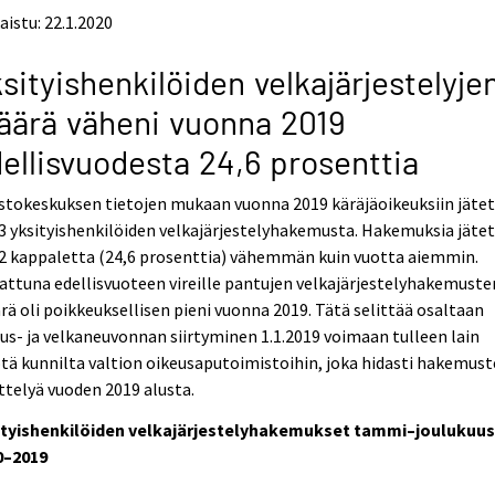
aistu: 22.1.2020
sityishenkilöiden velkajärjestelyje
ärä väheni vuonna 2019
ellisvuodesta 24,6 prosenttia
stokeskuksen tietojen mukaan vuonna 2019 käräjäoikeuksiin jätet
3 yksityishenkilöiden velkajärjestelyhakemusta. Hakemuksia jätet
2 kappaletta (24,6 prosenttia) vähemmän kuin vuotta aiemmin.
attuna edellisvuoteen vireille pantujen velkajärjestelyhakemuste
ä oli poikkeuksellisen pieni vuonna 2019. Tätä selittää osaltaan
us- ja velkaneuvonnan siirtyminen 1.1.2019 voimaan tulleen lain
ä kunnilta valtion oikeusaputoimistoihin, joka hidasti hakemus
ttelyä vuoden 2019 alusta.
ityishenkilöiden velkajärjestelyhakemukset tammi–joulukuu
0–2019