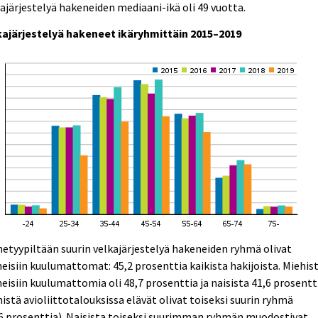
ajärjestelyä hakeneiden mediaani-ikä oli 49 vuotta.
kajärjestelyä hakeneet ikäryhmittäin 2015–2019
etyypiltään suurin velkajärjestelyä hakeneiden ryhmä olivat
eisiin kuulumattomat: 45,2 prosenttia kaikista hakijoista. Miehis
eisiin kuulumattomia oli 48,7 prosenttia ja naisista 41,6 prosentt
istä avioliittotalouksissa elävät olivat toiseksi suurin ryhmä
6 prosenttia). Naisista toiseksi suurimman ryhmän muodostivat