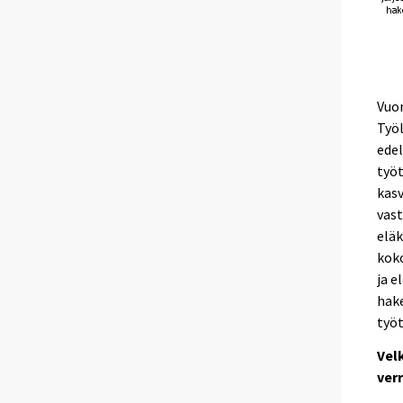
Vuon
Työl
edel
työt
kasv
vast
eläk
koko
ja e
hake
työt
Vel
ver