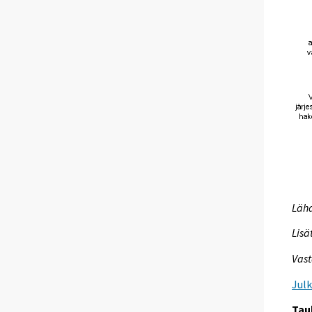
Lähd
Lisä
Vast
Jul
Tau