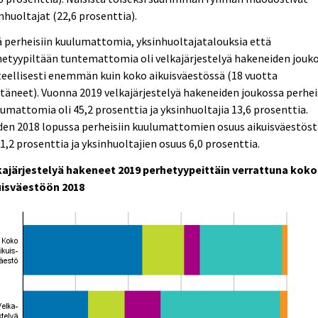
nhuoltajat (22,6 prosenttia).
 perheisiin kuulumattomia, yksinhuoltajatalouksia että
etyypiltään tuntemattomia oli velkajärjestelyä hakeneiden jouk
eellisesti enemmän kuin koko aikuisväestössä (18 vuotta
täneet). Vuonna 2019 velkajärjestelyä hakeneiden joukossa perhei
umattomia oli 45,2 prosenttia ja yksinhuoltajia 13,6 prosenttia.
en 2018 lopussa perheisiin kuulumattomien osuus aikuisväestöst
31,2 prosenttia ja yksinhuoltajien osuus 6,0 prosenttia.
kajärjestelyä hakeneet 2019 perhetyypeittäin verrattuna koko
uisväestöön 2018