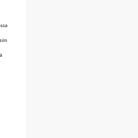
ossa
siin
ä