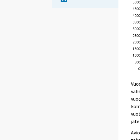
Vuod
väh
vuod
kol
vuot
jät
Avio