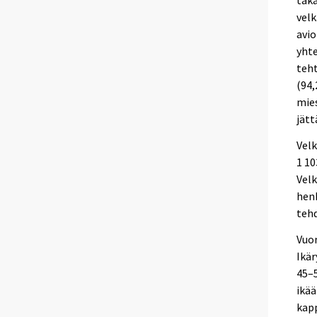
taka
velk
avio
yhte
teht
(94,
mies
jätt
Velk
1 10
Velk
henk
tehd
Vuon
Ikär
45–5
ikää
kapp