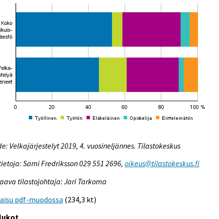
e: Velkajärjestelyt 2019, 4. vuosineljännes. Tilastokeskus
tietoja: Sami Fredriksson 029 551 2696,
oikeus@tilastokeskus.fi
aava tilastojohtaja: Jari Tarkoma
kaisu pdf-muodossa
(234,3 kt)
lukot