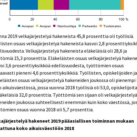
na 2019 velkajärjestelyä hakeneista 45,8 prosenttia oli työllisiä.
listen osuus velkajärjestelyä hakeneista kasvoi 2,8 prosenttiyksi
lisvuodesta. Velkajärjestelyä hakeneista eläkeläisiä oli 28,6 ja
tömiä 15,3 prosenttia. Eläkeläisten osuus velkajärjestelyä hakene
oi 3,6 prosenttiyksikköä edellisvuodesta, työttömien osuus
aavasti pieneni 4,6 prosenttiyksikköä. Työllisten, opiskelijoiden j
eläisten osuus velkajärjestelyä hakeneiden joukossa oli pienempi 
 aikuisväestössä, jossa vuonna 2018 työllisiä oli 53,0, opiskelijoita
läkeläisiä 32,0 prosenttia. Työttömiä sen sijaan oli velkajärjestely
neiden joukossa suhteellisesti enemmän kuin koko väestössä, jo
tömien osuus vuonna 2018 oli 5,7 prosenttia.
kajärjestelyä hakeneet 2019 pääasiallisen toiminnan mukaan
rattuna koko aikuisväestöön 2018