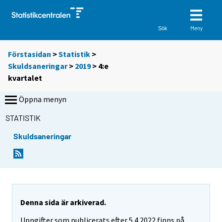
Meny
Sök
Förstasidan
>
Statistik
>
Skuldsaneringar
>
2019
>
4:e
kvartalet
Öppna menyn
STATISTIK
Skuldsaneringar
Denna sida är arkiverad.
Uppgifter som publicerats efter 5.4.2022 finns på