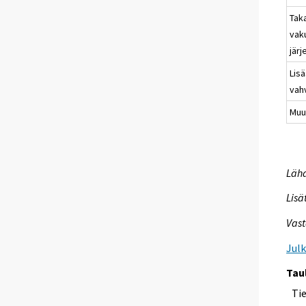
Taka
vak
järj
Lis
vah
Muu
Lähd
Lisä
Vast
Jul
Tau
Ti