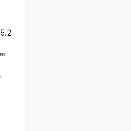
 5,2
ssa
,