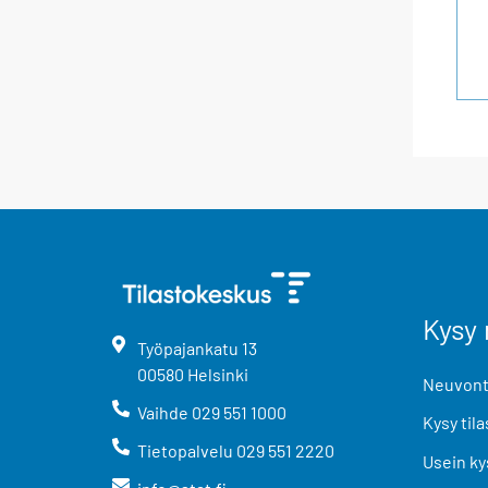
Kysy 
Työpajankatu
13
00580
Helsinki
Neuvonta
Vaihde
029 551 1000
Kysy tila
Tietopalvelu
029 551 2220
Usein ky