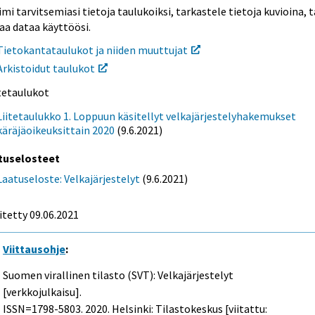
mi tarvitsemiasi tietoja taulukoiksi, tarkastele tietoja kuvioina, t
aa dataa käyttöösi.
Tietokantataulukot ja niiden muuttujat
Arkistoidut taulukot
itetaulukot
Liitetaulukko 1. Loppuun käsitellyt velkajärjestelyhakemukset
käräjäoikeuksittain 2020
(9.6.2021)
tuselosteet
Laatuseloste: Velkajärjestelyt
(9.6.2021)
itetty 09.06.2021
Viittausohje
:
Suomen virallinen tilasto (SVT): Velkajärjestelyt
[verkkojulkaisu].
ISSN=1798-5803. 2020. Helsinki: Tilastokeskus [viitattu: