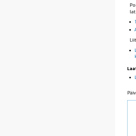
Poi
lat
Li
Laa
Päiv