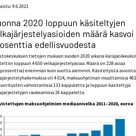
aistu: 9.6.2021
onna 2020 loppuun käsiteltyjen
lkajärjestelyasioiden määrä kasvoi
osenttia edellisvuodesta
stokeskuksen tietojen mukaan vuoden 2020 aikana käräjäoikeuksi
teltiin loppuun 4 650 velkajärjestelyasiaa. Määrä on 228 asiaa
 prosenttia) enemmän kuin vuotta aiemmin. Käsitellyistä asioista
ajärjestelyhakemuksia oli 4 024, maksuohjelman muuttamisia 462
suoritusten vahvistamisia 133 kappaletta ja loppuun käsiteltyjä
ajärjestelyjen raukeamisia 26 kappaletta.
vistettujen maksuohjelmien mediaanivelka 2011–2020, euroa