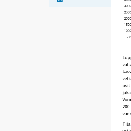
Lop
vahv
kasv
velk
osi
jaka
Vuon
200 
vuon
Tila