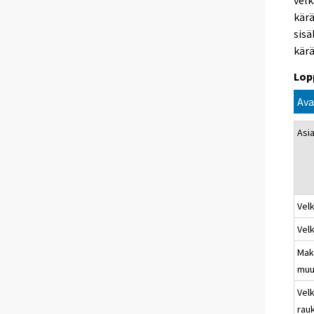
velk
kärä
sisä
kärä
Lop
Ava
Asia
Vel
Vel
Mak
muu
Velk
rau