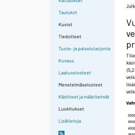
Katsaukset
t
t
Julk
o
o
Taulukot
a
a
Vu
n
n
Kuviot
o
o
ve
t
t
Tiedotteet
h
h
pr
e
e
Tuote- ja palvelutarjonta
r
r
Tila
s
s
Kuvaus
käsi
e
e
(5,2
r
r
Laatuselosteet
v
v
velk
i
i
lisä
Menetelmäselosteet
c
c
velk
e
e
Käsitteet ja määritelmät
.
.
Vah
Luokitukset
Lisätietoja