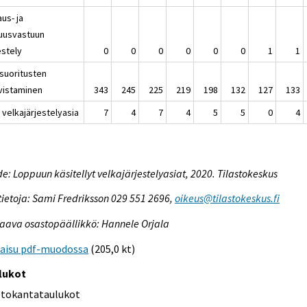
us- ja
uusvastuun
estely
0
0
0
0
0
0
1
1
äsuoritusten
vistaminen
343
245
225
219
198
132
127
133
 velkajärjestelyasia
7
4
7
4
5
5
0
4
e: Loppuun käsitellyt velkajärjestelyasiat, 2020. Tilastokeskus
tietoja: Sami Fredriksson 029 551 2696,
oikeus@tilastokeskus.fi
aava osastopäällikkö: Hannele Orjala
kaisu pdf-muodossa
(205,0 kt)
lukot
etokantataulukot