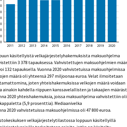
puun käsitellyistä velkajärjestelyhakemuksista maksuohjelma
istettiin 3 378 tapauksessa. Vahvistettujen maksuohjelmien mää
oi 132 tapauksella. Vuonna 2020 vahvistetuissa maksuohjelmissa
ojen määrä oli yhteensä 297 miljoonaa euroa. Velat ilmoitetaan
ttamattomina, joten yhteishakemuksissa velkojen määrä voidaan
a ainakin kahdella riippuen kanssavelallisten ja takaajien määräst
na 2020 yhteishakemuksia, joissa maksuohjelma vahvistettiin oli
kappaletta (5,9 prosenttia). Mediaanivelka
na 2020 vahvistetuissa maksuohjelmissa oli 47 800 euroa.
stokeskuksen velkajärjestelytilastossa loppuun käsitellyillä