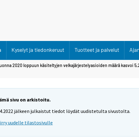
a
Kyselyt ja tiedonkeruut
Tuotteet ja palvelut
Aja
uonna 2020 loppuun käsiteltyjen velkajärjestelyasioiden määrä kasvoi 5,
ämä sivu on arkistoitu.
.4.2022 jälkeen julkaistut tiedot löydät uudistetulta sivustolta.
iirry uudelle tilastosivulle