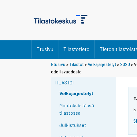
Etusivu
Tilastotieto
Tietoa tilastoist
Etusivu
>
Tilastot
>
Velkajärjestelyt
>
2020
> V
Y
Y
edellisvuodesta
o
o
u
u
TILASTOT
a
a
r
r
Velkajärjestelyt
e
e
T
m
m
Muutoksia tässä
5
o
o
tilastossa
v
v
S
i
i
Julkistukset
n
n
g
g