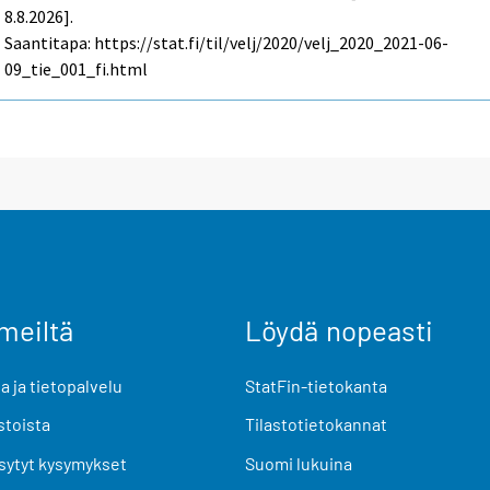
8.8.2026].
Saantitapa: https://stat.fi/til/velj/2020/velj_2020_2021-06-
09_tie_001_fi.html
meiltä
Löydä nopeasti
 ja tietopalvelu
StatFin-tietokanta
stoista
Tilastotietokannat
sytyt kysymykset
Suomi lukuina