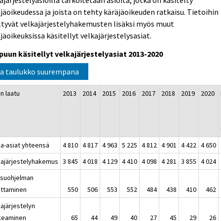
ajärjestelyasioilla tarkoitetaan asioita, jotka on käsitelty
jäoikeudessa ja joista on tehty käräjäoikeuden ratkaisu. Tietoihin
ltyvät velkajärjestelyhakemusten lisäksi myös muut
jäoikeuksissa käsitellyt velkajärjestelysasiat.
puun käsitellyt velkajärjestelyasiat 2013-2020
a taulukko suurempana
n laatu
2013
2014
2015
2016
2017
2018
2019
2020
ka-asiat yhteensä
4 810
4 817
4 963
5 225
4 812
4 901
4 422
4 650
kajärjestelyhakemus
3 845
4 018
4 129
4 410
4 098
4 281
3 855
4 024
suohjelman
ttaminen
550
506
553
552
484
438
410
462
ajärjestelyn
keaminen
65
44
49
40
27
45
29
26