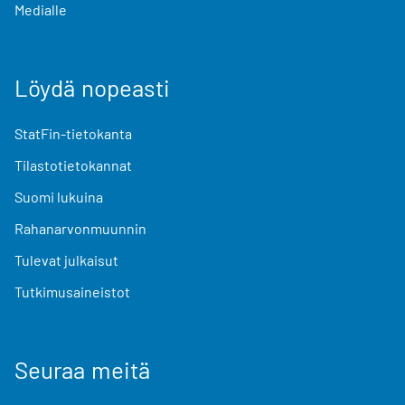
Medialle
Löydä nopeasti
StatFin-tietokanta
Tilastotietokannat
Suomi lukuina
Rahanarvonmuunnin
Tulevat julkaisut
Tutkimusaineistot
Seuraa meitä