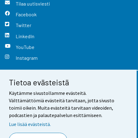
Tilaa uutisviesti
Facebook
Twitter
LinkedIn
YouTube
Instagram
Tietoa evästeistä
Yhteystiedot
Käytämme sivustollamme evästeitä.
Palaute
Välttämättömiä evästeitä tarvitaan, jotta sivusto
toimii oikein. Muita evästeitä tarvitaan videoiden,
Käyttöehdot
podcastien ja palautepalvelun esittämiseen.
Tietosuoja
Lue lisää evästeistä.
Saavutettavuus