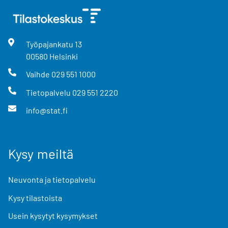
Työpajankatu
13
00580
Helsinki
Vaihde
029 551 1000
Tietopalvelu
029 551 2220
info@stat.fi
Kysy meiltä
Neuvonta ja tietopalvelu
Kysy tilastoista
Usein kysytyt kysymykset