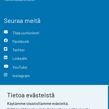
Seuraa meitä
Tilaa uutisviesti
Facebook
Twitter
LinkedIn
YouTube
Instagram
Tietoa evästeistä
Yhteystiedot
Käytämme sivustollamme evästeitä.
Palaute