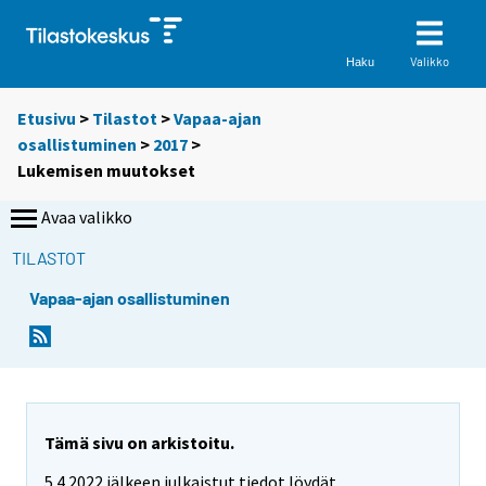
Valikko
Haku
Etusivu
>
Tilastot
>
Vapaa-ajan
osallistuminen
>
2017
>
Lukemisen muutokset
Avaa valikko
TILASTOT
Vapaa-ajan osallistuminen
Tämä sivu on arkistoitu.
5.4.2022 jälkeen julkaistut tiedot löydät