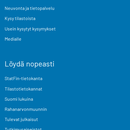
Neuvonta ja tietopalvelu
Kysy tilastoista
Usein kysytyt kysymykset
Medialle
Löydä nopeasti
StatFin-tietokanta
Tilastotietokannat
Suomi lukuina
Rahanarvonmuunnin
Tulevat julkaisut
Tutkimusaineistot