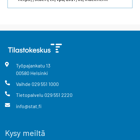
Työpajankatu
13
00580
Helsinki
Vaihde
029 551 1000
Tietopalvelu
029 551 2220
info@stat.fi
Kysy meiltä