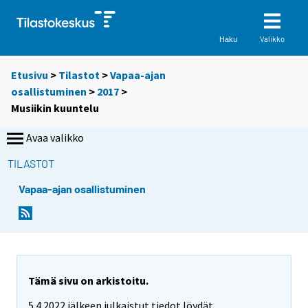
Valikko
Haku
Etusivu
>
Tilastot
>
Vapaa-ajan
osallistuminen
>
2017
>
Musiikin kuuntelu
Avaa valikko
TILASTOT
Vapaa-ajan osallistuminen
Tämä sivu on arkistoitu.
5.4.2022 jälkeen julkaistut tiedot löydät