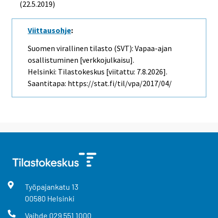
(22.5.2019)
Viittausohje
:
Suomen virallinen tilasto (SVT): Vapaa-ajan
osallistuminen [verkkojulkaisu].
Helsinki: Tilastokeskus [viitattu: 7.8.2026].
Saantitapa: https://stat.fi/til/vpa/2017/04/
Työpajankatu
13
00580
Helsinki
Vaihde
029 551 1000