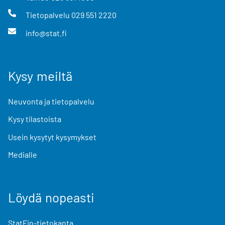
Tietopalvelu
029 551 2220
info@stat.fi
Kysy meiltä
Neuvonta ja tietopalvelu
Kysy tilastoista
Usein kysytyt kysymykset
Medialle
Löydä nopeasti
StatFin-tietokanta