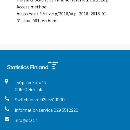
Access method:
http://stat.fi/til/vtp/2016/vtp_2016_2018-01-
31_tau_001_en.html
Työpajankatu
13
00580
Helsinki
Switchboard
029 551 1000
Information service
029 551 2220
info@stat.fi