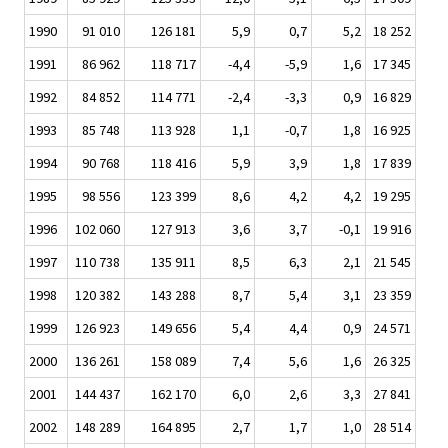
1990
91 010
126 181
5,9
0,7
5,2
18 252
1991
86 962
118 717
-4,4
-5,9
1,6
17 345
1992
84 852
114 771
-2,4
-3,3
0,9
16 829
1993
85 748
113 928
1,1
-0,7
1,8
16 925
1994
90 768
118 416
5,9
3,9
1,8
17 839
1995
98 556
123 399
8,6
4,2
4,2
19 295
1996
102 060
127 913
3,6
3,7
-0,1
19 916
1997
110 738
135 911
8,5
6,3
2,1
21 545
1998
120 382
143 288
8,7
5,4
3,1
23 359
1999
126 923
149 656
5,4
4,4
0,9
24 571
2000
136 261
158 089
7,4
5,6
1,6
26 325
2001
144 437
162 170
6,0
2,6
3,3
27 841
2002
148 289
164 895
2,7
1,7
1,0
28 514