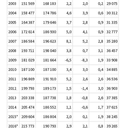
2003
151 569
168 183
2,2
2,0
0,2
29 075
2004
158 477
174 786
4,6
3,9
0,6
30 312
2005
164 387
179 646
3,7
2,8
0,9
31 335
2006
172 614
186 930
5,0
4,1
0,9
32 777
2007
186 584
196 623
8,1
5,2
2,8
35 280
2008
193 711
198 040
3,8
0,7
3,1
36 457
2009
181 029
181 664
-6,5
-8,3
1,9
33 908
2010
187 100
187 100
3,4
3,0
0,4
34 885
2011
196 869
191 910
5,2
2,6
2,6
36 536
2012
199 793
189 173
1,5
-1,4
3,0
36 903
2013
203 338
187 738
1,8
-0,8
2,6
37 385
2014
205 474
186 552
1,1
-0,6
1,7
37 615
2015*
209 604
186 804
2,0
0,1
1,9
38 245
2016*
215 773
190 793
2,9
2,1
0,8
39 265