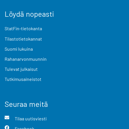
Löydä nopeasti
StatFin-tietokanta
Tilastotietokannat
Suomi lukuina
Rahanarvonmuunnin
Tulevat julkaisut
Tutkimusaineistot
Seuraa meitä
Tilaa uutisviesti
Facebook