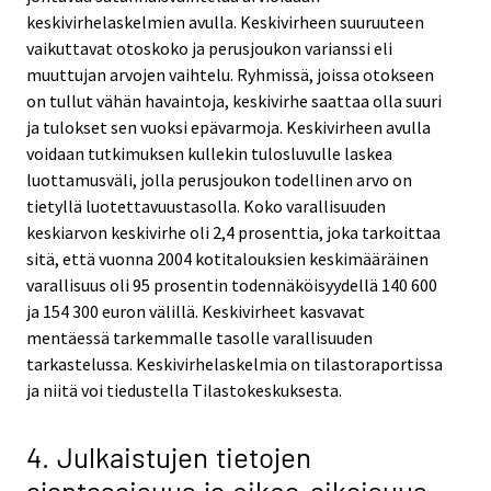
keskivirhelaskelmien avulla. Keskivirheen suuruuteen
vaikuttavat otoskoko ja perusjoukon varianssi eli
muuttujan arvojen vaihtelu. Ryhmissä, joissa otokseen
on tullut vähän havaintoja, keskivirhe saattaa olla suuri
ja tulokset sen vuoksi epävarmoja. Keskivirheen avulla
voidaan tutkimuksen kullekin tulosluvulle laskea
luottamusväli, jolla perusjoukon todellinen arvo on
tietyllä luotettavuustasolla. Koko varallisuuden
keskiarvon keskivirhe oli 2,4 prosenttia, joka tarkoittaa
sitä, että vuonna 2004 kotitalouksien keskimääräinen
varallisuus oli 95 prosentin todennäköisyydellä 140 600
ja 154 300 euron välillä. Keskivirheet kasvavat
mentäessä tarkemmalle tasolle varallisuuden
tarkastelussa. Keskivirhelaskelmia on tilastoraportissa
ja niitä voi tiedustella Tilastokeskuksesta.
4. Julkaistujen tietojen
ajantasaisuus ja oikea-aikaisuus