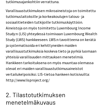
tutkimusajankohtiin verrattuna.
Varallisuustutkimuksen mikroaineistoja on toimitettu
tutkimuslaitoksille ja korkeakoulujen talous- ja
sosiaalitieteiden tutkijoille tutkimuskäyttöön.
Aineistoja on myös toimitettu Luxembourg Income
Study:n (LIS) yhteydessä toimivaan Luxembourg Wealth
Study (LWS) hankkeeseen. LWS:n tavoitteena on kerätä
ja systematisoida eri kehittyneiden maiden
varallisuustutkimuksia koskeva tieto ja pyrkiä luomaan
yhteisiä varallisuuden mittauksen menetelmiä.
Hankkeen tarkoituksena on myös muuntaa olemassa
olevat eri maiden varallisuustutkimusaineistot
vertailukelpoisiksi. LIS-tietoa hankeen kotisivuilta:
http://www.lisproject.org/
2. Tilastotutkimuksen
menetelmäkuvaus