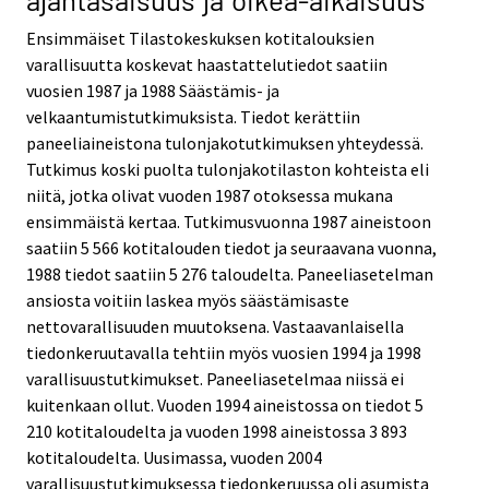
Ensimmäiset Tilastokeskuksen kotitalouksien
varallisuutta koskevat haastattelutiedot saatiin
vuosien 1987 ja 1988 Säästämis- ja
velkaantumistutkimuksista. Tiedot kerättiin
paneeliaineistona tulonjakotutkimuksen yhteydessä.
Tutkimus koski puolta tulonjakotilaston kohteista eli
niitä, jotka olivat vuoden 1987 otoksessa mukana
ensimmäistä kertaa. Tutkimusvuonna 1987 aineistoon
saatiin 5 566 kotitalouden tiedot ja seuraavana vuonna,
1988 tiedot saatiin 5 276 taloudelta. Paneeliasetelman
ansiosta voitiin laskea myös säästämisaste
nettovarallisuuden muutoksena. Vastaavanlaisella
tiedonkeruutavalla tehtiin myös vuosien 1994 ja 1998
varallisuustutkimukset. Paneeliasetelmaa niissä ei
kuitenkaan ollut. Vuoden 1994 aineistossa on tiedot 5
210 kotitaloudelta ja vuoden 1998 aineistossa 3 893
kotitaloudelta. Uusimassa, vuoden 2004
varallisuustutkimuksessa tiedonkeruussa oli asumista