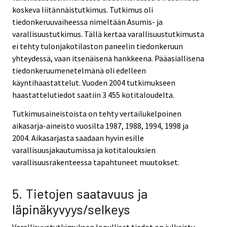
koskeva liitännäistutkimus. Tutkimus oli
tiedonkeruuvaiheessa nimeltään Asumis- ja
varallisuustutkimus. Tällä kertaa varallisuustutkimusta
ei tehty tulonjakotilaston paneelin tiedonkeruun
yhteydessä, vaan itsenäisenä hankkeena. Pääasiallisena
tiedonkeruumenetelmänä oli edelleen
käyntihaastattelut. Vuoden 2004 tutkimukseen
haastattelutiedot saatiin 3 455 kotitaloudelta.
Tutkimusaineistoista on tehty vertailukelpoinen
aikasarja-aineisto vuosilta 1987, 1988, 1994, 1998 ja
2004. Aikasarjasta saadaan hyvin esille
varallisuusjakautumissa ja kotitalouksien
varallisuusrakenteessa tapahtuneet muutokset.
5. Tietojen saatavuus ja
läpinäkyvyys/selkeys
Varallisuustutkimuksen lopulliset tiedot on julkaistu