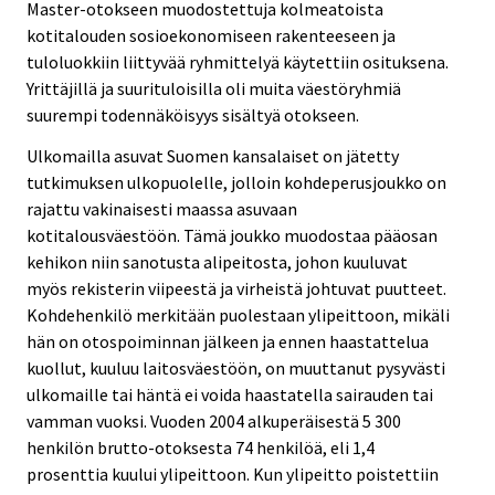
Master-otokseen muodostettuja kolmeatoista
kotitalouden sosioekonomiseen rakenteeseen ja
tuloluokkiin liittyvää ryhmittelyä käytettiin osituksena.
Yrittäjillä ja suurituloisilla oli muita väestöryhmiä
suurempi todennäköisyys sisältyä otokseen.
Ulkomailla asuvat Suomen kansalaiset on jätetty
tutkimuksen ulkopuolelle, jolloin kohdeperusjoukko on
rajattu vakinaisesti maassa asuvaan
kotitalousväestöön. Tämä joukko muodostaa pääosan
kehikon niin sanotusta alipeitosta, johon kuuluvat
myös rekisterin viipeestä ja virheistä johtuvat puutteet.
Kohdehenkilö merkitään puolestaan ylipeittoon, mikäli
hän on otospoiminnan jälkeen ja ennen haastattelua
kuollut, kuuluu laitosväestöön, on muuttanut pysyvästi
ulkomaille tai häntä ei voida haastatella sairauden tai
vamman vuoksi. Vuoden 2004 alkuperäisestä 5 300
henkilön brutto-otoksesta 74 henkilöä, eli 1,4
prosenttia kuului ylipeittoon. Kun ylipeitto poistettiin