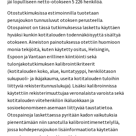
jäi lopulliseen netto-otokseen 5 226 henkilöä.
Otostutkimuksissa estimoinnilla tuotetaan
perusjoukon tunnusluvut otoksen perusteella.
Otospainot on tässä tutkimuksessa laskettu käyttäen
hyväksi kunkin kotitalouden todennäköisyyttä sisältyä
otokseen. Aineiston painotuksessa otettiin huomioon
monia tekijöitä, kuten käytetty ositus, Helsingin,
Espoon ja Vantaan erillinen kiintiöinti sekä
tulonjakotutkimuksen kalibrointikriteerit
(kotitalouden koko, alue, kuntatyyppi, henkilötason
sukupuoli- ja ikäjakauma, useita kotitalouden tuloihin
liittyviä rekisteritunnuslukuja). Lisäksi kalibroinnissa
käytettiin rekisterimuuttujaa veronalaista varoista sekä
kotitalouden viitehenkilön ikäluokkaan ja
sosioekonomiseen asemaan liittyvää taustatietoa.
Otospainoja laskettaessa pyritään kadon vaikutuksia
pienentämään niin sanotulla kalibrointimenettelyllä,
jossa kohdeperusjoukon lisäinformaatiota käytetään