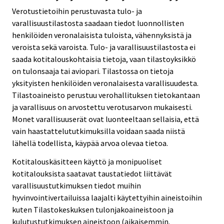
Verotustietoihin perustuvasta tulo- ja
varallisuustilastosta saadaan tiedot luonnollisten
henkilöiden veronalaisista tuloista, vähennyksistä ja
veroista sekä varoista. Tulo- ja varallisuustilastosta ei
saada kotitalouskohtaisia tietoja, vaan tilastoyksikkö
on tulonsaaja tai aviopari. Tilastossa on tietoja
yksityisten henkilöiden veronalaisesta varallisuudesta.
Tilastoaineisto perustuu verohallituksen tietokantaan
ja varallisuus on arvostettu verotusarvon mukaisesti.
Monet varallisuuserät ovat luonteeltaan sellaisia, että
vain haastattelututkimuksilla voidaan saada niistä
lähellä todellista, käypää arvoa olevaa tietoa.
Kotitalouskäsitteen käyttö ja monipuoliset
kotitalouksista saatavat taustatiedot liittävät
varallisuustutkimuksen tiedot muihin
hyvinvointivertailuissa laajalti käytettyihin aineistoihin
kuten Tilastokeskuksen tulonjakoaineistoon ja
kulutustutkimuksen aineistoon (aikaisemmin.