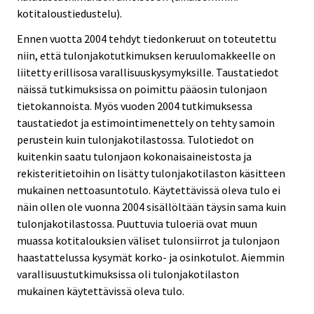
kotitaloustiedustelu).
Ennen vuotta 2004 tehdyt tiedonkeruut on toteutettu
niin, että tulonjakotutkimuksen keruulomakkeelle on
liitetty erillisosa varallisuuskysymyksille. Taustatiedot
näissä tutkimuksissa on poimittu pääosin tulonjaon
tietokannoista. Myös vuoden 2004 tutkimuksessa
taustatiedot ja estimointimenettely on tehty samoin
perustein kuin tulonjakotilastossa. Tulotiedot on
kuitenkin saatu tulonjaon kokonaisaineistosta ja
rekisteritietoihin on lisätty tulonjakotilaston käsitteen
mukainen nettoasuntotulo. Käytettävissä oleva tulo ei
näin ollen ole vuonna 2004 sisällöltään täysin sama kuin
tulonjakotilastossa. Puuttuvia tuloeriä ovat muun
muassa kotitalouksien väliset tulonsiirrot ja tulonjaon
haastattelussa kysymät korko- ja osinkotulot. Aiemmin
varallisuustutkimuksissa oli tulonjakotilaston
mukainen käytettävissä oleva tulo.