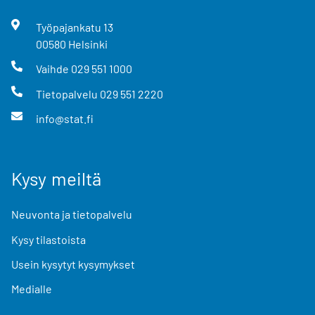
Työpajankatu
13
00580
Helsinki
Vaihde
029 551 1000
Tietopalvelu
029 551 2220
info@stat.fi
Kysy meiltä
Neuvonta ja tietopalvelu
Kysy tilastoista
Usein kysytyt kysymykset
Medialle