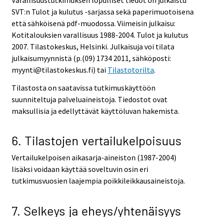
SVT:n Tulot ja kulutus -sarjassa sekä paperimuotoisena
että sähköisenä pdf-muodossa. Viimeisin julkaisu:
Kotitalouksien varallisuus 1988-2004. Tulot ja kulutus
2007. Tilastokeskus, Helsinki. Julkaisuja voi tilata
julkaisumyynnistä (p.(09) 1734 2011, sähköposti:
myynti@tilastokeskus.fi) tai
Tilastotorilta
.
Tilastosta on saatavissa tutkimuskäyttöön
suunniteltuja palveluaineistoja. Tiedostot ovat
maksullisia ja edellyttävät käyttöluvan hakemista.
6. Tilastojen vertailukelpoisuus
Vertailukelpoisen aikasarja-aineiston (1987-2004)
lisäksi voidaan käyttää soveltuvin osin eri
tutkimusvuosien laajempia poikkileikkausaineistoja.
7. Selkeys ja eheys/yhtenäisyys