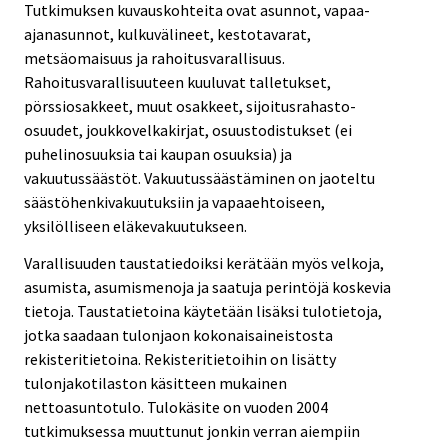
Tutkimuksen kuvauskohteita ovat asunnot, vapaa-
ajanasunnot, kulkuvälineet, kestotavarat,
metsäomaisuus ja rahoitusvarallisuus.
Rahoitusvarallisuuteen kuuluvat talletukset,
pörssiosakkeet, muut osakkeet, sijoitusrahasto-
osuudet, joukkovelkakirjat, osuustodistukset (ei
puhelinosuuksia tai kaupan osuuksia) ja
vakuutussäästöt. Vakuutussäästäminen on jaoteltu
säästöhenkivakuutuksiin ja vapaaehtoiseen,
yksilölliseen eläkevakuutukseen.
Varallisuuden taustatiedoiksi kerätään myös velkoja,
asumista, asumismenoja ja saatuja perintöjä koskevia
tietoja. Taustatietoina käytetään lisäksi tulotietoja,
jotka saadaan tulonjaon kokonaisaineistosta
rekisteritietoina. Rekisteritietoihin on lisätty
tulonjakotilaston käsitteen mukainen
nettoasuntotulo. Tulokäsite on vuoden 2004
tutkimuksessa muuttunut jonkin verran aiempiin