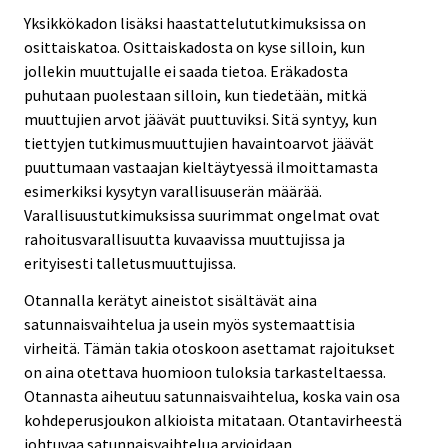
Yksikkökadon lisäksi haastattelututkimuksissa on
osittaiskatoa. Osittaiskadosta on kyse silloin, kun
jollekin muuttujalle ei saada tietoa. Eräkadosta
puhutaan puolestaan silloin, kun tiedetään, mitkä
muuttujien arvot jäävät puuttuviksi. Sitä syntyy, kun
tiettyjen tutkimusmuuttujien havaintoarvot jäävät
puuttumaan vastaajan kieltäytyessä ilmoittamasta
esimerkiksi kysytyn varallisuuserän määrää.
Varallisuustutkimuksissa suurimmat ongelmat ovat
rahoitusvarallisuutta kuvaavissa muuttujissa ja
erityisesti talletusmuuttujissa.
Otannalla kerätyt aineistot sisältävät aina
satunnaisvaihtelua ja usein myös systemaattisia
virheitä. Tämän takia otoskoon asettamat rajoitukset
on aina otettava huomioon tuloksia tarkasteltaessa.
Otannasta aiheutuu satunnaisvaihtelua, koska vain osa
kohdeperusjoukon alkioista mitataan. Otantavirheestä
johtuvaa satunnaisvaihtelua arvioidaan