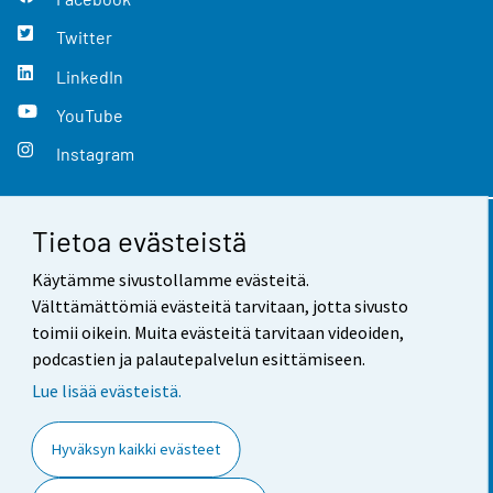
Twitter
LinkedIn
YouTube
Instagram
Tietoa evästeistä
Yhteystiedot
Käytämme sivustollamme evästeitä.
Palaute
Välttämättömiä evästeitä tarvitaan, jotta sivusto
toimii oikein. Muita evästeitä tarvitaan videoiden,
Käyttöehdot
podcastien ja palautepalvelun esittämiseen.
Tietosuoja
Lue lisää evästeistä.
Saavutettavuus
Hyväksyn kaikki evästeet
Tietoa sivustosta