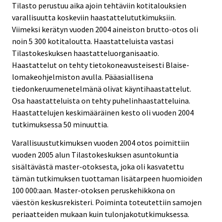
Tilasto perustuu aika ajoin tehtäviin kotitalouksien
varallisuutta koskeviin haastattelututkimuksiin.
Viimeksi kerätyn vuoden 2004 aineiston brutto-otos oli
noin 5 300 kotitaloutta. Haastatteluista vastasi
Tilastokeskuksen haastatteluorganisaatio.
Haastattelut on tehty tietokoneavusteisesti Blaise-
lomakeohjelmiston avulla. Pääasiallisena
tiedonkeruumenetelmänä olivat käyntihaastattelut.
Osa haastatteluista on tehty puhelinhaastatteluina.
Haastattelujen keskimääräinen kesto oli vuoden 2004
tutkimuksessa 50 minuuttia.
Varallisuustutkimuksen vuoden 2004 otos poimittiin
vuoden 2005 alun Tilastokeskuksen asuntokuntia
sisältävästä master-otoksesta, joka oli kasvatettu
tämän tutkimuksen tuottaman lisätarpeen huomioiden
100 000:aan. Master-otoksen peruskehikkona on
väestön keskusrekisteri. Poiminta toteutettiin samojen
periaatteiden mukaan kuin tulonjakotutkimuksessa.