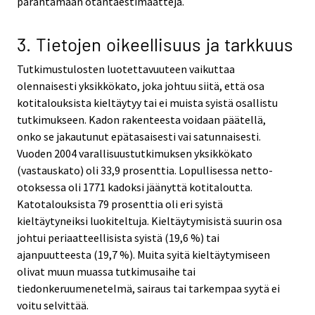
parantamaan otantaestimaatteja.
3. Tietojen oikeellisuus ja tarkkuus
Tutkimustulosten luotettavuuteen vaikuttaa
olennaisesti yksikkökato, joka johtuu siitä, että osa
kotitalouksista kieltäytyy tai ei muista syistä osallistu
tutkimukseen. Kadon rakenteesta voidaan päätellä,
onko se jakautunut epätasaisesti vai satunnaisesti.
Vuoden 2004 varallisuustutkimuksen yksikkökato
(vastauskato) oli 33,9 prosenttia. Lopullisessa netto-
otoksessa oli 1771 kadoksi jäänyttä kotitaloutta.
Katotalouksista 79 prosenttia oli eri syistä
kieltäytyneiksi luokiteltuja. Kieltäytymisistä suurin osa
johtui periaatteellisista syistä (19,6 %) tai
ajanpuutteesta (19,7 %). Muita syitä kieltäytymiseen
olivat muun muassa tutkimusaihe tai
tiedonkeruumenetelmä, sairaus tai tarkempaa syytä ei
voitu selvittää.