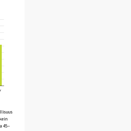
llisuus
kein
sa 45–