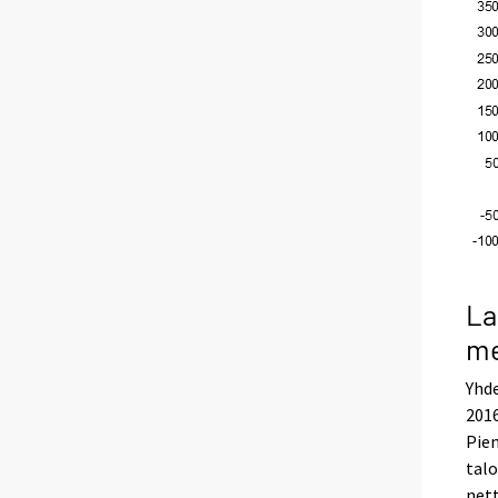
La
me
Yhde
2016
Pien
talo
nett