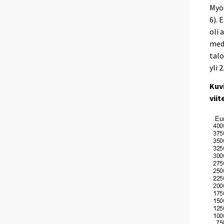
Myös
6). 
oli 
medi
talo
yli 
Kuvi
vii