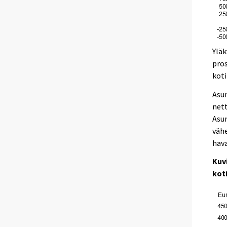
Yläk
pros
koti
Asun
nett
Asu
vähe
hava
Kuv
kot