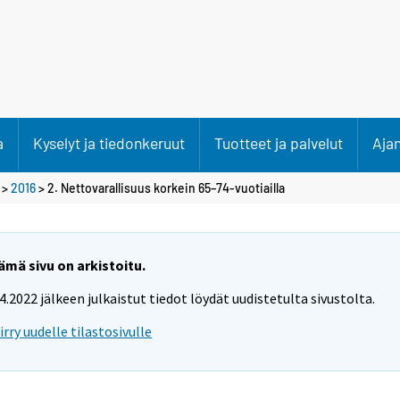
a
Kyselyt ja tiedonkeruut
Tuotteet ja palvelut
Aja
>
2016
> 2. Nettovarallisuus korkein 65–74-vuotiailla
ämä sivu on arkistoitu.
.4.2022 jälkeen julkaistut tiedot löydät uudistetulta sivustolta.
iirry uudelle tilastosivulle