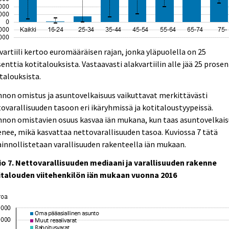
vartiili kertoo euromääräisen rajan, jonka yläpuolella on 25
enttia kotitalouksista. Vastaavasti alakvartiilin alle jää 25 prosen
talouksista.
non omistus ja asuntovelkaisuus vaikuttavat merkittävästi
ovarallisuuden tasoon eri ikäryhmissä ja kotitaloustyypeissä.
nnon omistavien osuus kasvaa iän mukana, kun taas asuntovelkai
nee, mikä kasvattaa nettovarallisuuden tasoa. Kuviossa 7 tätä
innollistetaan varallisuuden rakenteella iän mukaan.
io 7. Nettovarallisuuden mediaani ja varallisuuden rakenne
italouden viitehenkilön iän mukaan vuonna 2016