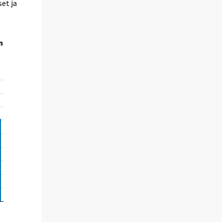
et ja
n