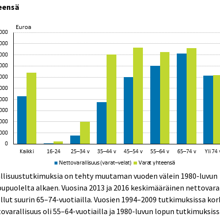
eensä
allisuustutkimuksia on tehty muutaman vuoden välein 1980-luvun
upuolelta alkaen. Vuosina 2013 ja 2016 keskimääräinen nettovara
llut suurin 65–74-vuotiailla. Vuosien 1994–2009 tutkimuksissa kor
ovarallisuus oli 55–64-vuotiailla ja 1980-luvun lopun tutkimuksis