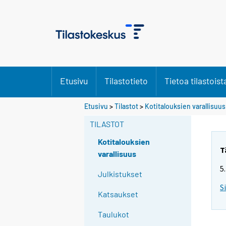
Etusivu
Tilastotieto
Tietoa tilastoist
Etusivu
>
Tilastot
>
Kotitalouksien varallisuus
TILASTOT
Kotitalouksien
T
varallisuus
5
Julkistukset
S
Katsaukset
Taulukot