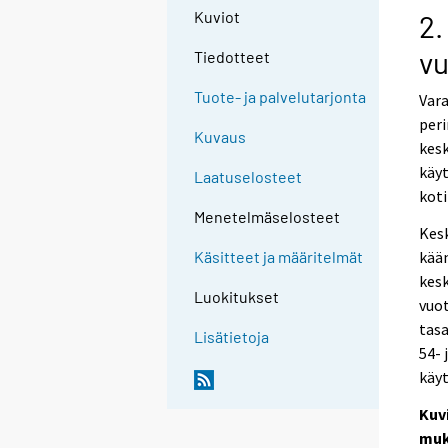
Kuviot
2.
vu
Tiedotteet
Tuote- ja palvelutarjonta
Vara
peri
Kuvaus
kesk
käyt
Laatuselosteet
koti
Menetelmäselosteet
Kesk
kään
Käsitteet ja määritelmät
kesk
Luokitukset
vuot
tasa
Lisätietoja
54- 
käyt
Kuv
muk