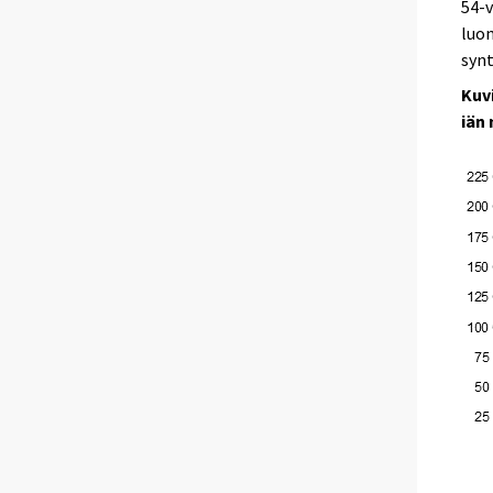
54-v
luon
syn
Kuv
iän