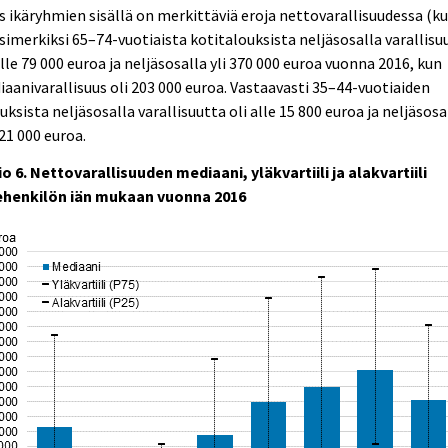
 ikäryhmien sisällä on merkittäviä eroja nettovarallisuudessa (ku
Esimerkiksi 65–74-vuotiaista kotitalouksista neljäsosalla varallisu
alle 79 000 euroa ja neljäsosalla yli 370 000 euroa vuonna 2016, kun
aanivarallisuus oli 203 000 euroa. Vastaavasti 35–44-vuotiaiden
uksista neljäsosalla varallisuutta oli alle 15 800 euroa ja neljäsosa
221 000 euroa.
o 6. Nettovarallisuuden mediaani, yläkvartiili ja alakvartiili
tehenkilön iän mukaan vuonna 2016