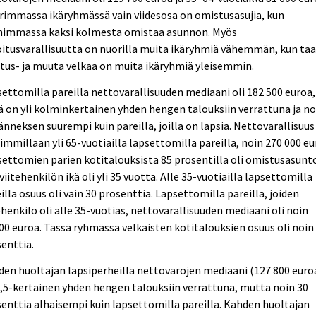
immassa ikäryhmässä vain viidesosa on omistusasujia, kun
himmassa kaksi kolmesta omistaa asunnon. Myös
itusvarallisuutta on nuorilla muita ikäryhmiä vähemmän, kun taa
tus- ja muuta velkaa on muita ikäryhmiä yleisemmin.
ettomilla pareilla nettovarallisuuden mediaani oli 182 500 euroa,
 on yli kolminkertainen yhden hengen talouksiin verrattuna ja no
änneksen suurempi kuin pareilla, joilla on lapsia. Nettovarallisuus 
immillaan yli 65-vuotiailla lapsettomilla pareilla, noin 270 000 eu
ettomien parien kotitalouksista 85 prosentilla oli omistusasunt
viitehenkilön ikä oli yli 35 vuotta. Alle 35-vuotiailla lapsettomilla
illa osuus oli vain 30 prosenttia. Lapsettomilla pareilla, joiden
ehenkilö oli alle 35-vuotias, nettovarallisuuden mediaani oli noin
00 euroa. Tässä ryhmässä velkaisten kotitalouksien osuus oli noin
enttia.
en huoltajan lapsiperheillä nettovarojen mediaani (127 800 euro
2,5-kertainen yhden hengen talouksiin verrattuna, mutta noin 30
enttia alhaisempi kuin lapsettomilla pareilla. Kahden huoltajan