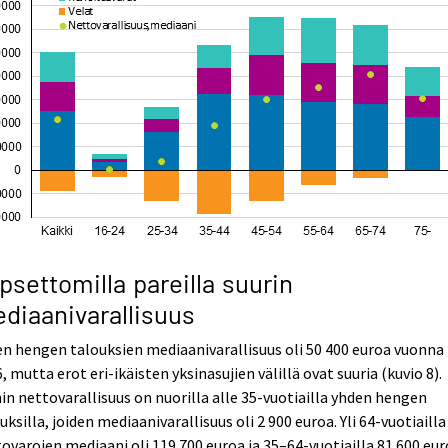
psettomilla pareilla suurin
diaanivarallisuus
n hengen talouksien mediaanivarallisuus oli 50 400 euroa vuonna
, mutta erot eri-ikäisten yksinasujien välillä ovat suuria (kuvio 8).
in nettovarallisuus on nuorilla alle 35-vuotiailla yhden hengen
uksilla, joiden mediaanivarallisuus oli 2 900 euroa. Yli 64-vuotiailla
ovarojen mediaani oli 119 700 euroa ja 35–64-vuotiailla 81 600 eur