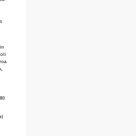
s
in
oli
roa.
o,
 80
a)