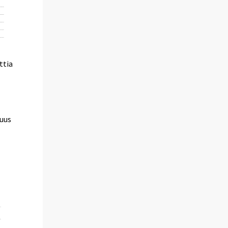
ttia
suus