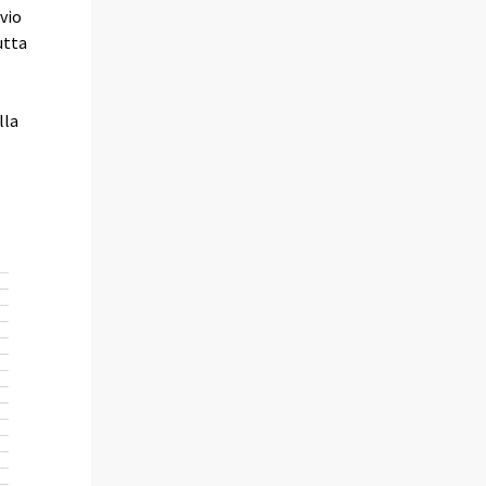
vio
utta
lla