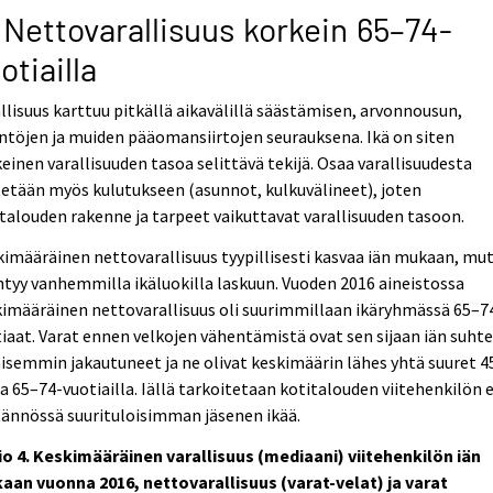
 Nettovarallisuus korkein 65–74-
otiailla
llisuus karttuu pitkällä aikavälillä säästämisen, arvonnousun,
ntöjen ja muiden pääomansiirtojen seurauksena. Ikä on siten
einen varallisuuden tasoa selittävä tekijä. Osaa varallisuudesta
etään myös kulutukseen (asunnot, kulkuvälineet), joten
talouden rakenne ja tarpeet vaikuttavat varallisuuden tasoon.
imääräinen nettovarallisuus tyypillisesti kasvaa iän mukaan, mu
tyy vanhemmilla ikäluokilla laskuun. Vuoden 2016 aineistossa
imääräinen nettovarallisuus oli suurimmillaan ikäryhmässä 65–7
iaat. Varat ennen velkojen vähentämistä ovat sen sijaan iän suht
isemmin jakautuneet ja ne olivat keskimäärin lähes yhtä suuret 4
ja 65–74-vuotiailla. Iällä tarkoitetaan kotitalouden viitehenkilön e
ännössä suurituloisimman jäsenen ikää.
io 4. Keskimääräinen varallisuus (mediaani) viitehenkilön iän
aan vuonna 2016, nettovarallisuus (varat-velat) ja varat