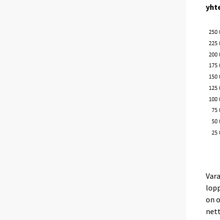
yht
Var
lopp
on o
nett