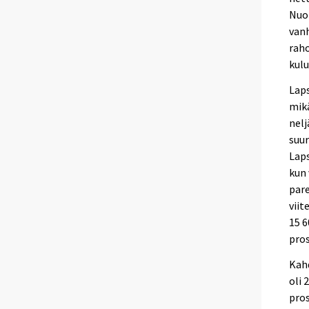
Nuor
van
raho
kulu
Laps
mikä
nelj
suur
Laps
kun 
pare
viit
15 6
pros
Kahd
oli 
pros