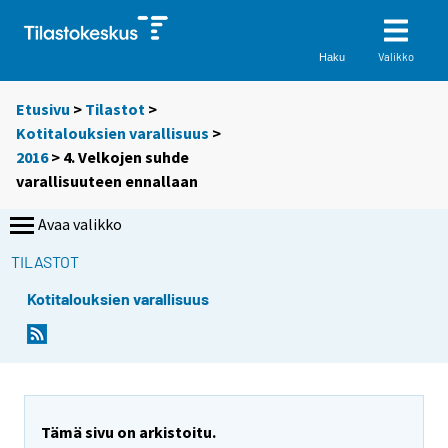
Valikko
Haku
Etusivu
>
Tilastot
>
Kotitalouksien varallisuus
>
2016
> 4. Velkojen suhde
varallisuuteen ennallaan
Avaa valikko
TILASTOT
Kotitalouksien varallisuus
Tämä sivu on arkistoitu.