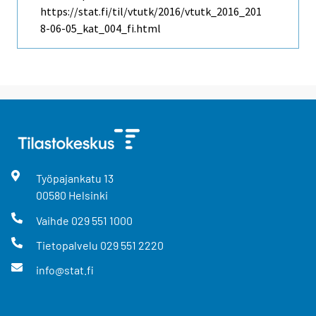
https://stat.fi/til/vtutk/2016/vtutk_2016_201
8-06-05_kat_004_fi.html
Työpajankatu
13
00580
Helsinki
Vaihde
029 551 1000
Tietopalvelu
029 551 2220
info@stat.fi