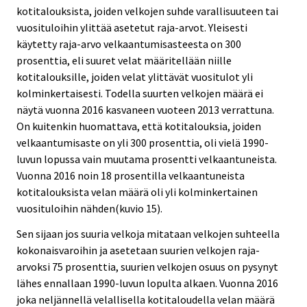
kotitalouksista, joiden velkojen suhde varallisuuteen tai
vuosituloihin ylittää asetetut raja-arvot. Yleisesti
käytetty raja-arvo velkaantumisasteesta on 300
prosenttia, eli suuret velat määritellään niille
kotitalouksille, joiden velat ylittävät vuositulot yli
kolminkertaisesti. Todella suurten velkojen määrä ei
näytä vuonna 2016 kasvaneen vuoteen 2013 verrattuna.
On kuitenkin huomattava, että kotitalouksia, joiden
velkaantumisaste on yli 300 prosenttia, oli vielä 1990-
luvun lopussa vain muutama prosentti velkaantuneista.
Vuonna 2016 noin 18 prosentilla velkaantuneista
kotitalouksista velan määrä oli yli kolminkertainen
vuosituloihin nähden(kuvio 15).
Sen sijaan jos suuria velkoja mitataan velkojen suhteella
kokonaisvaroihin ja asetetaan suurien velkojen raja-
arvoksi 75 prosenttia, suurien velkojen osuus on pysynyt
lähes ennallaan 1990-luvun lopulta alkaen. Vuonna 2016
joka neljännellä velallisella kotitaloudella velan määrä