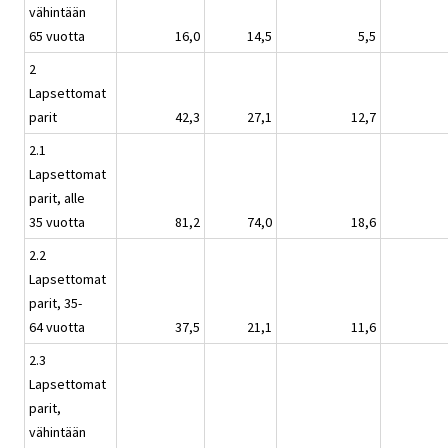
vähintään
65 vuotta
16,0
14,5
5,5
2
Lapsettomat
parit
42,3
27,1
12,7
2.1
Lapsettomat
parit, alle
35 vuotta
81,2
74,0
18,6
2.2
Lapsettomat
parit, 35-
64 vuotta
37,5
21,1
11,6
2.3
Lapsettomat
parit,
vähintään