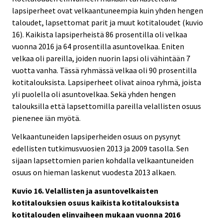
lapsiperheet ovat velkaantuneempia kuin yhden hengen
taloudet, lapsettomat parit ja muut kotitaloudet (kuvio
16). Kaikista lapsiperheistä 86 prosentilla oli velkaa
vuonna 2016 ja 64 prosentilla asuntovelkaa. Eniten
velkaa oli pareilla, joiden nuorin lapsi oli vähintään 7
vuotta vanha. Tässä ryhmässä velkaa oli 90 prosentilla
kotitalouksista. Lapsiperheet olivat ainoa ryhmä, joista
yli puolella oli asuntovelkaa. Sekä yhden hengen
talouksilla että lapsettomilla pareilla velallisten osuus
pienenee iän myötä.
Velkaantuneiden lapsiperheiden osuus on pysynyt
edellisten tutkimusvuosien 2013 ja 2009 tasolla. Sen
sijaan lapsettomien parien kohdalla velkaantuneiden
osuus on hieman laskenut vuodesta 2013 alkaen.
Kuvio 16. Velallisten ja asuntovelkaisten
kotitalouksien osuus kaikista kotitalouksista
kotitalouden elinvaiheen mukaan vuonna 2016