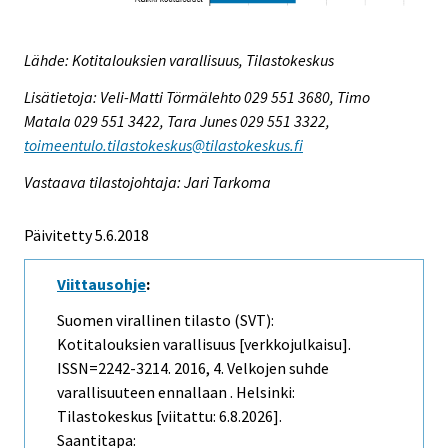
Lähde: Kotitalouksien varallisuus, Tilastokeskus
Lisätietoja: Veli-Matti Törmälehto 029 551 3680, Timo
Matala 029 551 3422, Tara Junes 029 551 3322,
toimeentulo.tilastokeskus@tilastokeskus.fi
Vastaava tilastojohtaja: Jari Tarkoma
Päivitetty 5.6.2018
Viittausohje
:
Suomen virallinen tilasto (SVT):
Kotitalouksien varallisuus [verkkojulkaisu].
ISSN=2242-3214. 2016, 4. Velkojen suhde
varallisuuteen ennallaan . Helsinki:
Tilastokeskus [viitattu: 6.8.2026].
Saantitapa: