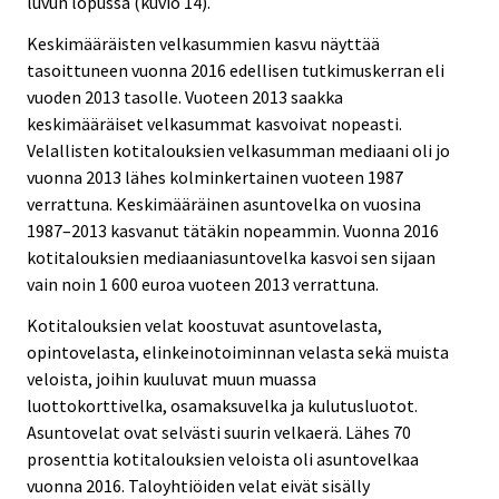
luvun lopussa (kuvio 14).
Keskimääräisten velkasummien kasvu näyttää
tasoittuneen vuonna 2016 edellisen tutkimuskerran eli
vuoden 2013 tasolle. Vuoteen 2013 saakka
keskimääräiset velkasummat kasvoivat nopeasti.
Velallisten kotitalouksien velkasumman mediaani oli jo
vuonna 2013 lähes kolminkertainen vuoteen 1987
verrattuna. Keskimääräinen asuntovelka on vuosina
1987–2013 kasvanut tätäkin nopeammin. Vuonna 2016
kotitalouksien mediaaniasuntovelka kasvoi sen sijaan
vain noin 1 600 euroa vuoteen 2013 verrattuna.
Kotitalouksien velat koostuvat asuntovelasta,
opintovelasta, elinkeinotoiminnan velasta sekä muista
veloista, joihin kuuluvat muun muassa
luottokorttivelka, osamaksuvelka ja kulutusluotot.
Asuntovelat ovat selvästi suurin velkaerä. Lähes 70
prosenttia kotitalouksien veloista oli asuntovelkaa
vuonna 2016. Taloyhtiöiden velat eivät sisälly