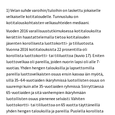
1) Velan suhde varoihin/tuloihin on laskettu jokaiselle
velkaiselle kotitaloudelle. Tunnusluku on
kotitalouskohtaisten velkasuhteiden mediaani.
Vuoden 2016 varallisuustutkimuksessa kotitalouksilta
kerättiin haastattelemalla tietoa kotitalouden
jäsenten korollisesta luottokortti- ja tililuotosta.
Vuonna 2016 kotitalouksista 22 prosentilla oli
korollista luottokortti- tai tililuottoa (kuvio 17). Eniten
luottovelkaa oli pareilla, joiden nuorin lapsi oli alle 7-
vuotias. Yhden hengen talouksilla ja lapsettomilla
pareilla luottovelkaisten osuus ensin kasvaa iän myötä,
sillä 35–64-vuotiaiden ikäryhmissä luotollisten osuus on
suurempi kuin alle 35-vuotiaiden ryhmissä. Siirryttäessä
65-vuotiaiden ja sitä vanhempien ikäryhmään
luotollisten osuus pienenee selvästi. Vähiten
luottokortti- tai tililuottoa on 65 vuotta täyttäneillä
yhden hengen talouksilla ja pareilla. Puolella korollista