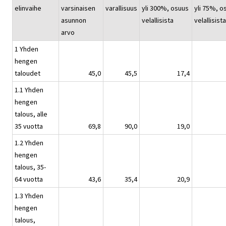
elinvaihe
varsinaisen
varallisuus
yli 300%, osuus
yli 75%, o
asunnon
velallisista
velallisista
arvo
1 Yhden
hengen
taloudet
45,0
45,5
17,4
1.1 Yhden
hengen
talous, alle
35 vuotta
69,8
90,0
19,0
1.2 Yhden
hengen
talous, 35-
64 vuotta
43,6
35,4
20,9
1.3 Yhden
hengen
talous,