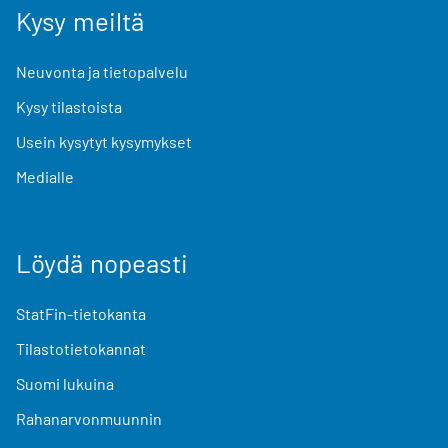
Kysy meiltä
Neuvonta ja tietopalvelu
Kysy tilastoista
Usein kysytyt kysymykset
Medialle
Löydä nopeasti
StatFin-tietokanta
Tilastotietokannat
Suomi lukuina
Rahanarvonmuunnin