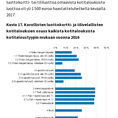
luottokortti- tai tililuottoa omaavista kotitalouksista
luottoa oli yli 1 500 euroa haastatteluhetkellä keväällä
2017.
Kuvio 17. Korollisten luottokortti- ja tilivelallisten
kotitalouksien osuus kaikista kotitalouksista
kotitaloustyypin mukaan vuonna 2016