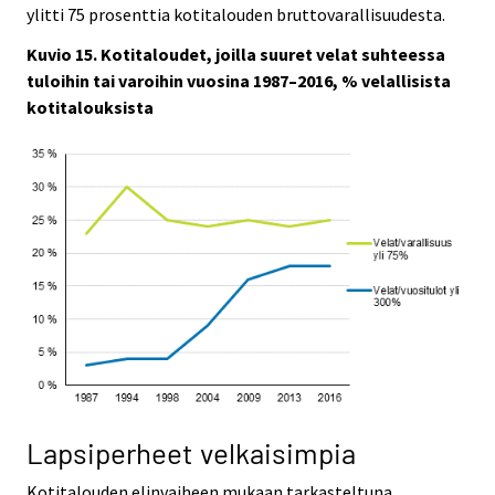
ylitti 75 prosenttia kotitalouden bruttovarallisuudesta.
Kuvio 15. Kotitaloudet, joilla suuret velat suhteessa
tuloihin tai varoihin vuosina 1987–2016, % velallisista
kotitalouksista
Lapsiperheet velkaisimpia
Kotitalouden elinvaiheen mukaan tarkasteltuna