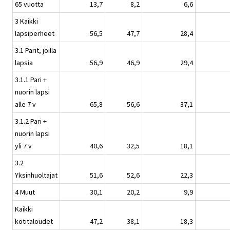
65 vuotta
13,7
8,2
6,6
3 Kaikki
lapsiperheet
56,5
47,7
28,4
3.1 Parit, joilla
lapsia
56,9
46,9
29,4
3.1.1 Pari +
nuorin lapsi
alle 7 v
65,8
56,6
37,1
3.1.2 Pari +
nuorin lapsi
yli 7 v
40,6
32,5
18,1
3.2
Yksinhuoltajat
51,6
52,6
22,3
4 Muut
30,1
20,2
9,9
Kaikki
kotitaloudet
47,2
38,1
18,3