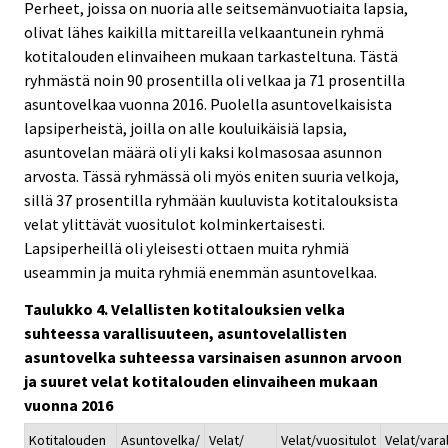
Perheet, joissa on nuoria alle seitsemänvuotiaita lapsia,
olivat lähes kaikilla mittareilla velkaantunein ryhmä
kotitalouden elinvaiheen mukaan tarkasteltuna. Tästä
ryhmästä noin 90 prosentilla oli velkaa ja 71 prosentilla
asuntovelkaa vuonna 2016. Puolella asuntovelkaisista
lapsiperheistä, joilla on alle kouluikäisiä lapsia,
asuntovelan määrä oli yli kaksi kolmasosaa asunnon
arvosta. Tässä ryhmässä oli myös eniten suuria velkoja,
sillä 37 prosentilla ryhmään kuuluvista kotitalouksista
velat ylittävät vuositulot kolminkertaisesti.
Lapsiperheillä oli yleisesti ottaen muita ryhmiä
useammin ja muita ryhmiä enemmän asuntovelkaa.
Taulukko 4. Velallisten kotitalouksien velka
suhteessa varallisuuteen, asuntovelallisten
asuntovelka suhteessa varsinaisen asunnon arvoon
ja suuret velat kotitalouden elinvaiheen mukaan
vuonna 2016
Kotitalouden
Asuntovelka/
Velat/
Velat/vuositulot
Velat/vara