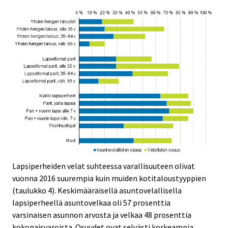
Lapsiperheiden velat suhteessa varallisuuteen olivat
vuonna 2016 suurempia kuin muiden kotitaloustyyppien
(taulukko 4). Keskimääräisellä asuntovelallisella
lapsiperheellä asuntovelkaa oli 57 prosenttia
varsinaisen asunnon arvosta ja velkaa 48 prosenttia
kokonaisvaroista. Osuudet ovat selvästi korkeampia