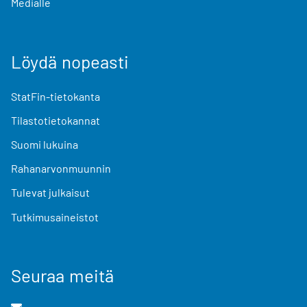
Medialle
Löydä nopeasti
StatFin-tietokanta
Tilastotietokannat
Suomi lukuina
Rahanarvonmuunnin
Tulevat julkaisut
Tutkimusaineistot
Seuraa meitä