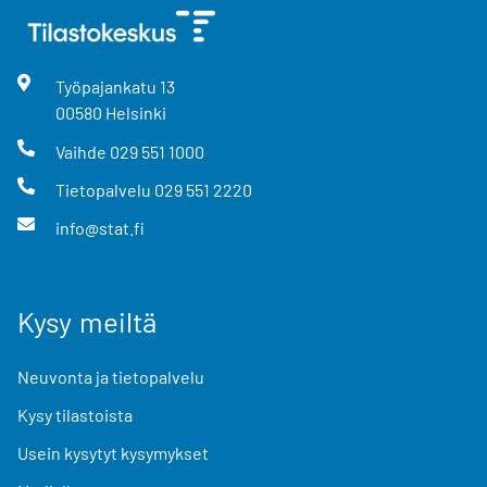
Työpajankatu
13
00580
Helsinki
Vaihde
029 551 1000
Tietopalvelu
029 551 2220
info@stat.fi
Kysy meiltä
Neuvonta ja tietopalvelu
Kysy tilastoista
Usein kysytyt kysymykset