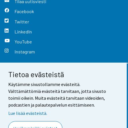
Tilaa uutisviesti
Facebook
Twitter
LinkedIn
YouTube
Instagram
Tietoa evästeistä
Yhteystiedot
Käytämme sivustollamme evästeitä.
Palaute
Välttämättömiä evästeitä tarvitaan, jotta sivusto
toimii oikein. Muita evästeitä tarvitaan videoiden,
Käyttöehdot
podcastien ja palautepalvelun esittämiseen.
Tietosuoja
Lue lisää evästeistä.
Saavutettavuus