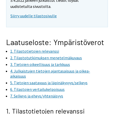
5.4.2022 jälkeen julkaistut tiedot löydät
uudistetulta sivustolta.
Siirry uudelle tilastosivulle
Laatuseloste: Ympäristöverot
1. Tilastotietojen relevanssi
2. Tilastotutkimuksen menetelmäkuvaus
3. Tietojen oikeellisuus ja tarkkuus
4. Julkaistujen tietojen ajantasaisuus ja oikea-
aikaisuus
5. Tietojen saatavuus ja läpinäkyvyys/selkeys
6. Tilastojen vertailukelpoisuus
7. Selkeys ja eheys/yhtenäisyys
1. Tilastotietojen relevanssi