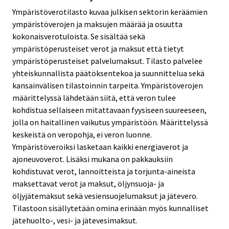
Ympäristöverotilasto kuvaa julkisen sektorin keräämien
ympäristöverojen ja maksujen määrää ja osuutta
kokonaisverotuloista. Se sisältää sekä
ympäristöperusteiset verot ja maksut että tietyt
ympäristöperusteiset palvelumaksut. Tilasto palvelee
yhteiskunnallista päätöksentekoa ja suunnittelua sekä
kansainvälisen tilastoinnin tarpeita. Ympäristöverojen
määrittelyssä lähdetään siitä, että veron tulee
kohdistua sellaiseen mitattavaan fyysiseen suureeseen,
jolla on haitallinen vaikutus ympäristöön. Määrittelyssä
keskeistä on veropohja, ei veron luonne.
Ympäristöveroiksi lasketaan kaikki energiaverot ja
ajoneuvoverot. Lisäksi mukana on pakkauksiin
kohdistuvat verot, lannoitteista ja torjunta-aineista
maksettavat verot ja maksut, öljynsuoja- ja
öljyjätemaksut sekä vesiensuojelumaksut ja jätevero.
Tilastoon sisällytetään omina erinään myös kunnalliset
jätehuolto-, vesi- ja jätevesimaksut.