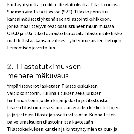
kuntayhtymiltä ja niiden liikelaitoksilta. Tilasto on osa
Suomen virallista tilastoa (SVT). Tilasto perustuu
kansainvälisesti yhtenäiseen tilastointikehikkoon,
jonka määrittelyyn ovat osallistuneet muun muassa
OECD ja EU:n tilastovirasto Eurostat. Tilastointikehikko
mahdollistaa kansainvälisesti yhdenmukaisten tietojen
keräämisen ja vertailun.
2. Tilastotutkimuksen
menetelmäkuvaus
Ympäristöverot lasketaan Tilastokeskuksen,
Valtiokonttorin, Tullihallituksen sekä julkisen
hallinnon toimijoiden kirjanpidosta ja tilastoista.
Lisäksi tilastoinnissa seurataan eräiden keskusliittojen
ja järjestöjen tilastoja soveltuvilta osin. Kunnallisten
palvelumaksujen tilastoinnissa käytetään
Tilastokeskuksen kuntien ja kuntayhtymien talous- ja