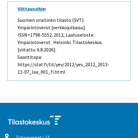
Viittausohje
:
Suomen virallinen tilasto (SVT):
Ympäristöverot [verkkojulkaisu].
ISSN=1798-5552. 2012, Laatuseloste:
Ympäristöverot . Helsinki: Tilastokeskus
[viitattu: 6.8.2026].
Saantitapa:
https://stat.fi/til/yev/2012/yev_2012_2013-
11-07_laa_001_fi.html
Työpajankatu
13