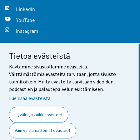
LinkedIn
YouTube
Instagram
Tietoa evästeistä
Yhteystiedot
Käytämme sivustollamme evästeitä.
Palaute
Välttämättömiä evästeitä tarvitaan, jotta sivusto
toimii oikein. Muita evästeitä tarvitaan videoiden,
Käyttöehdot
podcastien ja palautepalvelun esittämiseen.
Tietosuoja
Lue lisää evästeistä.
Saavutettavuus
Hyväksyn kaikki evästeet
Tietoa sivustosta
Vain välttämättömät evästeet
Evästeasetukset