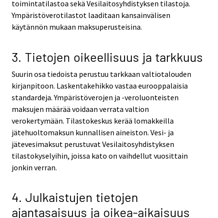
toimintatilastoa sekä Vesilaitosyhdistyksen tilastoja.
Ympäristöverotilastot laaditaan kansainvälisen
käytännön mukaan maksuperusteisina.
3. Tietojen oikeellisuus ja tarkkuus
Suurin osa tiedoista perustuu tarkkaan valtiotalouden
kirjanpitoon. Laskentakehikko vastaa eurooppalaisia
standardeja. Ympäristöverojen ja -veroluonteisten
maksujen määrää voidaan verrata valtion
verokertymään. Tilastokeskus kerää lomakkeilla
jätehuoltomaksun kunnallisen aineiston. Vesi- ja
jätevesimaksut perustuvat Vesilaitosyhdistyksen
tilastokyselyihin, joissa kato on vaihdellut vuosittain
jonkin verran.
4. Julkaistujen tietojen
ajantasaisuus ja oikea-aikaisuus