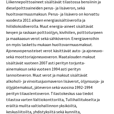
Liikennepolttoaineet sisältävät tilastossa bensiinin ja
dieselpolttoaineiden perus- ja lisäveron, sekä
huoltovarmuusmaksun. Perus- ja lisävero on korvattu
vuodesta 2011 alkaen energiasisältöverolla ja
hiilidioksidiverolla. Muut energia-aineet sisältävät
kevyen ja raskaan polttoöljyn, kivihiilen, polttoturpeen
ja maakaasun verot sekä sähköveron. Energiaveroihin
on myös laskettu mukaan huoltovarmuusmaksut.
Ajoneuvoperusteiset verot käsittävät auto- ja ajoneuvo-
sekä moottoriajoneuvoveron. Maatalouden maksut
sisältävät vuoteen 2007 asti perityn torjunta-
ainemaksun sekä vuoteen 1994 asti perityn
lannoiteveron. Muut verot ja maksut sisältävät
alkoholi- ja virvoitusjuomaveron lisäverot, öljynsuoja- ja
öljyjätemaksut, jäteveron sekä vuosina 1992-1994
perityn tilauslentoveron. Tilastokeskus saa tiedot
tilastoa varten Valtiokonttorilta, Tullihallitukselta ja
eräiltä muilta valtiohallinnon yksiköiltä,
keskusliitoilta, yhdistyksiltä sekä kunnilta,