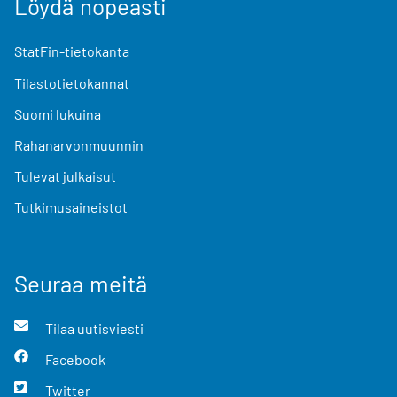
Löydä nopeasti
StatFin-tietokanta
Tilastotietokannat
Suomi lukuina
Rahanarvonmuunnin
Tulevat julkaisut
Tutkimusaineistot
Seuraa meitä
Tilaa uutisviesti
Facebook
Twitter