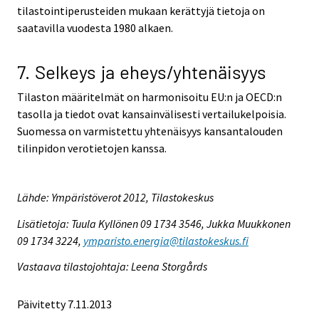
tilastointiperusteiden mukaan kerättyjä tietoja on
saatavilla vuodesta 1980 alkaen.
7. Selkeys ja eheys/yhtenäisyys
Tilaston määritelmät on harmonisoitu EU:n ja OECD:n
tasolla ja tiedot ovat kansainvälisesti vertailukelpoisia.
Suomessa on varmistettu yhtenäisyys kansantalouden
tilinpidon verotietojen kanssa.
Lähde: Ympäristöverot 2012, Tilastokeskus
Lisätietoja: Tuula Kyllönen 09 1734 3546, Jukka Muukkonen
09 1734 3224,
ymparisto.energia@tilastokeskus.fi
Vastaava tilastojohtaja: Leena Storgårds
Päivitetty 7.11.2013