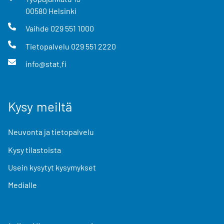
00580
Helsinki
Vaihde
029 551 1000
Tietopalvelu
029 551 2220
info@stat.fi
Kysy meiltä
Neuvonta ja tietopalvelu
Kysy tilastoista
Usein kysytyt kysymykset
Medialle